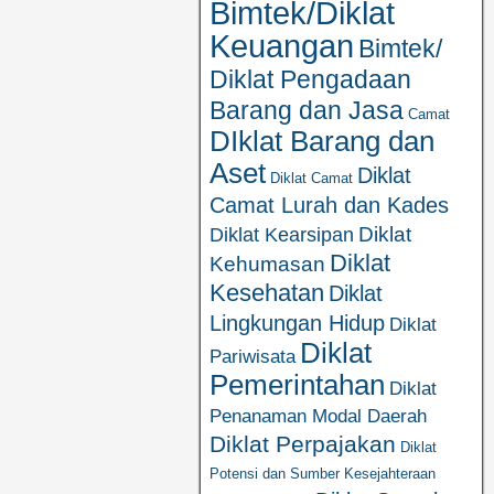
Bimtek/Diklat
Keuangan
Bimtek/
Diklat Pengadaan
Barang dan Jasa
Camat
DIklat Barang dan
Aset
Diklat
Diklat Camat
Camat Lurah dan Kades
Diklat
Diklat Kearsipan
Diklat
Kehumasan
Kesehatan
Diklat
Lingkungan Hidup
Diklat
Diklat
Pariwisata
Pemerintahan
Diklat
Penanaman Modal Daerah
Diklat Perpajakan
Diklat
Potensi dan Sumber Kesejahteraan