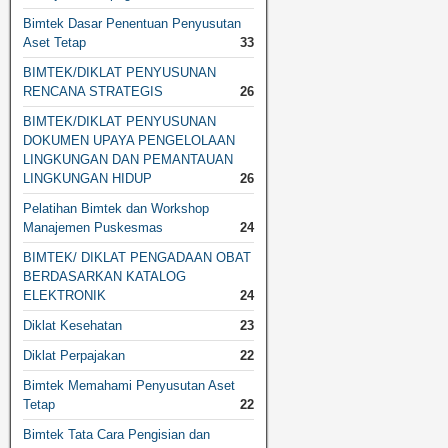
Bimtek Dasar Penentuan Penyusutan
Aset Tetap
33
BIMTEK/DIKLAT PENYUSUNAN
RENCANA STRATEGIS
26
BIMTEK/DIKLAT PENYUSUNAN
DOKUMEN UPAYA PENGELOLAAN
LINGKUNGAN DAN PEMANTAUAN
LINGKUNGAN HIDUP
26
Pelatihan Bimtek dan Workshop
Manajemen Puskesmas
24
BIMTEK/ DIKLAT PENGADAAN OBAT
BERDASARKAN KATALOG
ELEKTRONIK
24
Diklat Kesehatan
23
Diklat Perpajakan
22
Bimtek Memahami Penyusutan Aset
Tetap
22
Bimtek Tata Cara Pengisian dan