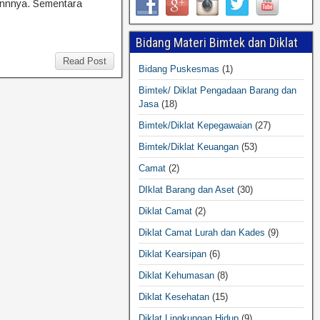
gannnya. Sementara
Bidang Materi Bimtek dan Diklat
Read Post
Bidang Puskesmas
(1)
Bimtek/ Diklat Pengadaan Barang dan
Jasa
(18)
Bimtek/Diklat Kepegawaian
(27)
Bimtek/Diklat Keuangan
(53)
Camat
(2)
DIklat Barang dan Aset
(30)
Diklat Camat
(2)
Diklat Camat Lurah dan Kades
(9)
Diklat Kearsipan
(6)
Diklat Kehumasan
(8)
Diklat Kesehatan
(15)
Diklat Lingkungan Hidup
(9)