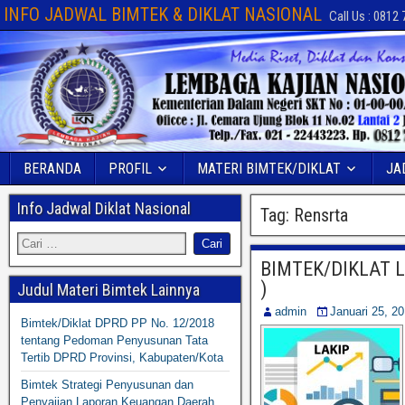
INFO JADWAL BIMTEK & DIKLAT NASIONAL
Call Us : 0812
BERANDA
PROFIL
MATERI BIMTEK/DIKLAT
JA
Info Jadwal Diklat Nasional
Tag:
Rensrta
BIMTEK/DIKLAT 
)
Judul Materi Bimtek Lainnya
admin
Januari 25, 2
Bimtek/Diklat DPRD PP No. 12/2018
tentang Pedoman Penyusunan Tata
Tertib DPRD Provinsi, Kabupaten/Kota
Bimtek Strategi Penyusunan dan
Penyajian Laporan Keuangan Daerah