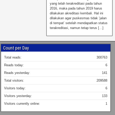
yang telah terakreditasi pada tahun
2016, maka pada tahun 2019 harus
dilakukan akreditasi kembali. Hal ini
dilakukan agar puskesmas tidak ‘jalan
di tempat’ setelah mendapatkan status
terakreditasi, namun tetap terus […]
Count per Day
Total reads:
300763
Reads today:
6
Reads yesterday:
141
Total visitors:
209588
Visitors today:
6
Visitors yesterday:
133
Visitors currently online:
1