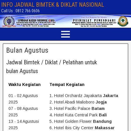
INFO JADWAL BIMTEK & DIKLAT NASIONAL
Call Us : 0812 766 0606
Bulan Agustus
Jadwal Bimtek / Diklat / Pelatihan untuk
bulan Agustus
Waktu Kegiatan
Tempat Kegiatan
01 - 02 Agustus
1. Hotel Orchardz Jayakarta
Jakarta
2025
2. Hotel Abadi Malioboro
Jogja
07 - 08 Agustus
3. Hotel Pacific Palace
Batam
2025
4. Hotel Kuta Central Park
Bali
13 - 14 Agustusi
5. Hotel Golden Flower
Bandung
2025
6. Hotel Ibis City Center
Makassar