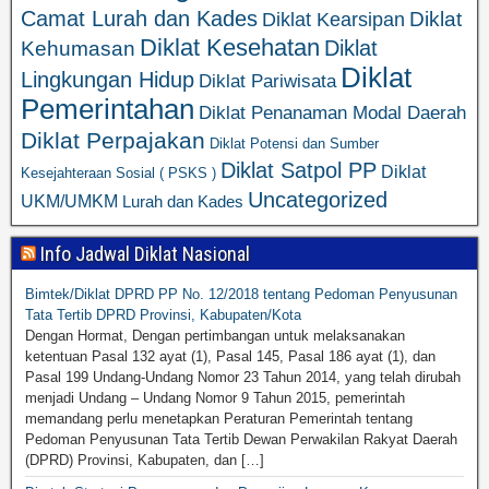
Camat Lurah dan Kades
Diklat
Diklat Kearsipan
Diklat Kesehatan
Diklat
Kehumasan
Diklat
Lingkungan Hidup
Diklat Pariwisata
Pemerintahan
Diklat Penanaman Modal Daerah
Diklat Perpajakan
Diklat Potensi dan Sumber
Diklat Satpol PP
Diklat
Kesejahteraan Sosial ( PSKS )
Uncategorized
UKM/UMKM
Lurah dan Kades
Info Jadwal Diklat Nasional
Bimtek/Diklat DPRD PP No. 12/2018 tentang Pedoman Penyusunan
Tata Tertib DPRD Provinsi, Kabupaten/Kota
Dengan Hormat, Dengan pertimbangan untuk melaksanakan
ketentuan Pasal 132 ayat (1), Pasal 145, Pasal 186 ayat (1), dan
Pasal 199 Undang-Undang Nomor 23 Tahun 2014, yang telah dirubah
menjadi Undang – Undang Nomor 9 Tahun 2015, pemerintah
memandang perlu menetapkan Peraturan Pemerintah tentang
Pedoman Penyusunan Tata Tertib Dewan Perwakilan Rakyat Daerah
(DPRD) Provinsi, Kabupaten, dan […]