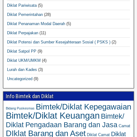
Diklat Pariwisata
(5)
Diklat Pemerintahan
(28)
Diklat Penanaman Modal Daerah
(5)
Diklat Perpajakan
(11)
Diklat Potensi dan Sumber Kesejahteraan Sosial ( PSKS )
(2)
Diklat Satpol PP
(9)
Diklat UKM/UMKM
(4)
Lurah dan Kades
(3)
Uncategorized
(9)
Info Bimtek dan Diklat
Bimtek/Diklat Kepegawaian
Bidang Puskesmas
Bimtek/Diklat Keuangan
Bimtek/
Diklat Pengadaan Barang dan Jasa
Camat
DIklat Barang dan Aset
Diklat
Diklat Camat