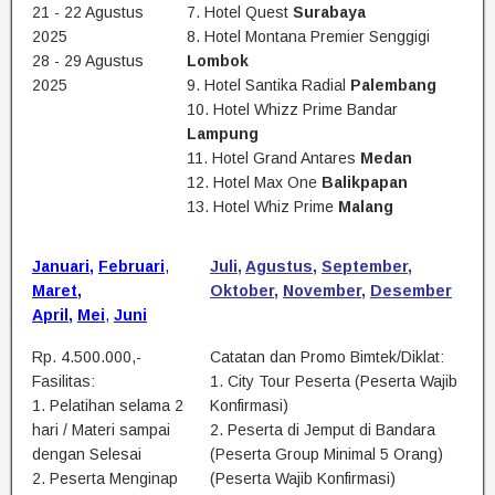
21 - 22 Agustus
7. Hotel Quest
Surabaya
2025
8. Hotel Montana Premier Senggigi
28 - 29 Agustus
Lombok
2025
9. Hotel Santika Radial
Palembang
10. Hotel Whizz Prime Bandar
Lampung
11. Hotel Grand Antares
Medan
12. Hotel Max One
Balikpapan
13. Hotel Whiz Prime
Malang
Januari
,
Februari
,
Juli
,
Agustus
,
September
,
Maret
,
Oktober
,
November
,
Desember
April
,
Mei
,
Juni
Rp. 4.500.000,-
Catatan dan Promo Bimtek/Diklat:
Fasilitas:
1. City Tour Peserta (Peserta Wajib
1. Pelatihan selama 2
Konfirmasi)
hari / Materi sampai
2. Peserta di Jemput di Bandara
dengan Selesai
(Peserta Group Minimal 5 Orang)
2. Peserta Menginap
(Peserta Wajib Konfirmasi)