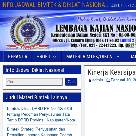
INFO JADWAL BIMTEK & DIKLAT NASIONAL
Call Us : 0812
BERANDA
PROFIL
MATERI BIMTEK/DIKLAT
JA
Info Jadwal Diklat Nasional
Kinerja Kearsip
admin
Februari 10, 2
Judul Materi Bimtek Lainnya
Bimtek/Diklat DPRD PP No. 12/2018
tentang Pedoman Penyusunan Tata
Tertib DPRD Provinsi, Kabupaten/Kota
Bimtek Strategi Penyusunan dan
Penyajian Laporan Keuangan Daerah