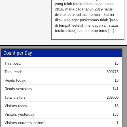
yang telah terakreditasi pada tahun
2016, maka pada tahun 2019 harus
dilakukan akreditasi kembali. Hal ini
dilakukan agar puskesmas tidak ‘jalan
di tempat’ setelah mendapatkan status
terakreditasi, namun tetap terus […]
Count per Day
This post:
15
Total reads:
300775
Reads today:
18
Reads yesterday:
141
Total visitors:
209600
Visitors today:
18
Visitors yesterday:
133
Visitors currently online:
1