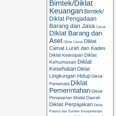
Bimtek/Diklat
Keuangan
Bimtek/
Diklat Pengadaan
Barang dan Jasa
Camat
DIklat Barang dan
Aset
Diklat
Diklat Camat
Camat Lurah dan Kades
Diklat
Diklat Kearsipan
Diklat
Kehumasan
Kesehatan
Diklat
Lingkungan Hidup
Diklat
Diklat
Pariwisata
Pemerintahan
Diklat
Penanaman Modal Daerah
Diklat Perpajakan
Diklat
Potensi dan Sumber Kesejahteraan