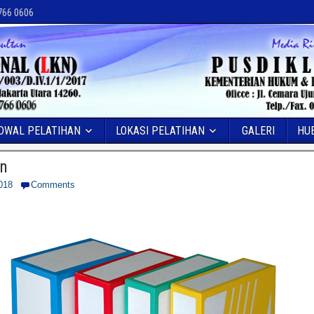
 766 0606
DWAL PELATIHAN
LOKASI PELATIHAN
GALERI
HU
an
018
Comments