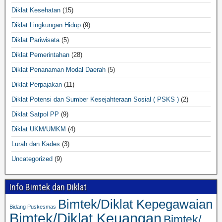
Diklat Kesehatan
(15)
Diklat Lingkungan Hidup
(9)
Diklat Pariwisata
(5)
Diklat Pemerintahan
(28)
Diklat Penanaman Modal Daerah
(5)
Diklat Perpajakan
(11)
Diklat Potensi dan Sumber Kesejahteraan Sosial ( PSKS )
(2)
Diklat Satpol PP
(9)
Diklat UKM/UMKM
(4)
Lurah dan Kades
(3)
Uncategorized
(9)
Info Bimtek dan Diklat
Bimtek/Diklat Kepegawaian
Bidang Puskesmas
Bimtek/Diklat Keuangan
Bimtek/