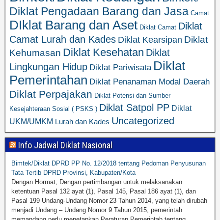
Diklat Pengadaan Barang dan Jasa
Camat
DIklat Barang dan Aset
Diklat
Diklat Camat
Camat Lurah dan Kades
Diklat
Diklat Kearsipan
Diklat Kesehatan
Diklat
Kehumasan
Diklat
Lingkungan Hidup
Diklat Pariwisata
Pemerintahan
Diklat Penanaman Modal Daerah
Diklat Perpajakan
Diklat Potensi dan Sumber
Diklat Satpol PP
Diklat
Kesejahteraan Sosial ( PSKS )
Uncategorized
UKM/UMKM
Lurah dan Kades
Info Jadwal Diklat Nasional
Bimtek/Diklat DPRD PP No. 12/2018 tentang Pedoman Penyusunan
Tata Tertib DPRD Provinsi, Kabupaten/Kota
Dengan Hormat, Dengan pertimbangan untuk melaksanakan
ketentuan Pasal 132 ayat (1), Pasal 145, Pasal 186 ayat (1), dan
Pasal 199 Undang-Undang Nomor 23 Tahun 2014, yang telah dirubah
menjadi Undang – Undang Nomor 9 Tahun 2015, pemerintah
memandang perlu menetapkan Peraturan Pemerintah tentang