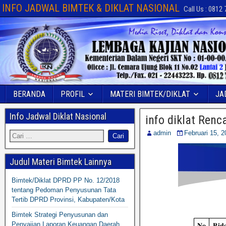
INFO JADWAL BIMTEK & DIKLAT NASIONAL
Call Us : 0812
BERANDA
PROFIL
MATERI BIMTEK/DIKLAT
JA
Info Jadwal Diklat Nasional
info diklat Ren
admin
Februari 15, 2
Judul Materi Bimtek Lainnya
Bimtek/Diklat DPRD PP No. 12/2018
tentang Pedoman Penyusunan Tata
Tertib DPRD Provinsi, Kabupaten/Kota
Bimtek Strategi Penyusunan dan
Penyajian Laporan Keuangan Daerah