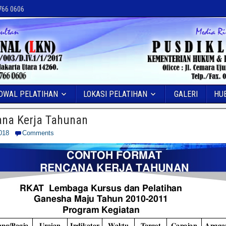
 766 0606
DWAL PELATIHAN
LOKASI PELATIHAN
GALERI
HU
cana Kerja Tahunan
018
Comments