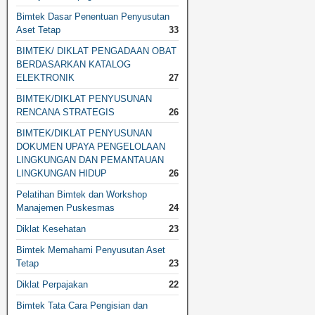
Bimtek Dasar Penentuan Penyusutan
Aset Tetap
33
BIMTEK/ DIKLAT PENGADAAN OBAT
BERDASARKAN KATALOG
ELEKTRONIK
27
BIMTEK/DIKLAT PENYUSUNAN
RENCANA STRATEGIS
26
BIMTEK/DIKLAT PENYUSUNAN
DOKUMEN UPAYA PENGELOLAAN
LINGKUNGAN DAN PEMANTAUAN
LINGKUNGAN HIDUP
26
Pelatihan Bimtek dan Workshop
Manajemen Puskesmas
24
Diklat Kesehatan
23
Bimtek Memahami Penyusutan Aset
Tetap
23
Diklat Perpajakan
22
Bimtek Tata Cara Pengisian dan