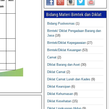
Bidang Materi Bimtek dan Diklat
Bidang Puskesmas
(1)
Bimtek/ Diklat Pengadaan Barang dan
Jasa
(18)
Bimtek/Diklat Kepegawaian
(27)
Bimtek/Diklat Keuangan
(53)
Camat
(2)
DIklat Barang dan Aset
(30)
Diklat Camat
(2)
Diklat Camat Lurah dan Kades
(9)
Diklat Kearsipan
(6)
Diklat Kehumasan
(8)
Diklat Kesehatan
(15)
Diklat Lingkungan Hidup
(9)