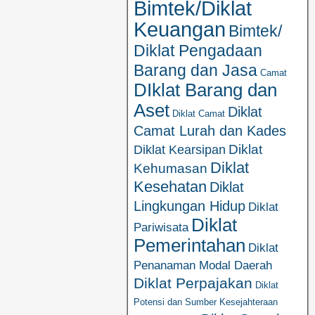
Bimtek/Diklat
Keuangan
Bimtek/
Diklat Pengadaan
Barang dan Jasa
Camat
DIklat Barang dan
Aset
Diklat
Diklat Camat
Camat Lurah dan Kades
Diklat
Diklat Kearsipan
Diklat
Kehumasan
Kesehatan
Diklat
Lingkungan Hidup
Diklat
Diklat
Pariwisata
Pemerintahan
Diklat
Penanaman Modal Daerah
Diklat Perpajakan
Diklat
Potensi dan Sumber Kesejahteraan