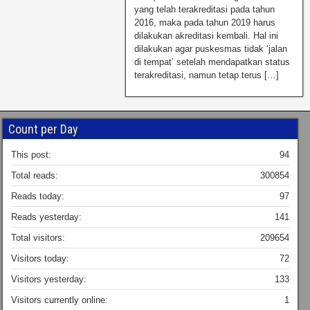
yang telah terakreditasi pada tahun
2016, maka pada tahun 2019 harus
dilakukan akreditasi kembali. Hal ini
dilakukan agar puskesmas tidak ‘jalan
di tempat’ setelah mendapatkan status
terakreditasi, namun tetap terus […]
Count per Day
This post:
94
Total reads:
300854
Reads today:
97
Reads yesterday:
141
Total visitors:
209654
Visitors today:
72
Visitors yesterday:
133
Visitors currently online:
1