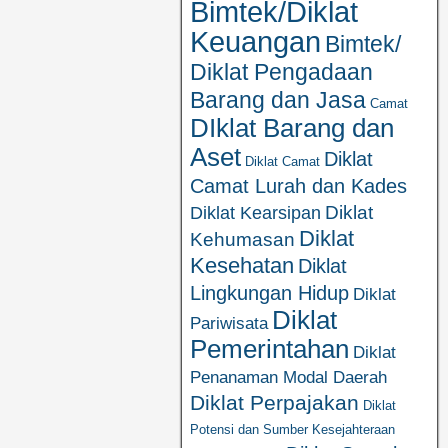
Bimtek/Diklat
Keuangan
Bimtek/
Diklat Pengadaan
Barang dan Jasa
Camat
DIklat Barang dan
Aset
Diklat
Diklat Camat
Camat Lurah dan Kades
Diklat
Diklat Kearsipan
Diklat
Kehumasan
Kesehatan
Diklat
Lingkungan Hidup
Diklat
Diklat
Pariwisata
Pemerintahan
Diklat
Penanaman Modal Daerah
Diklat Perpajakan
Diklat
Potensi dan Sumber Kesejahteraan