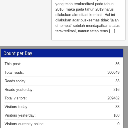
yang telah terakreditasi pada tahun
2016, maka pada tahun 2019 harus
dilakukan akreditasi kembali. Hal ini
dilakukan agar puskesmas tidak ‘jalan
di tempat’ setelah mendapatkan status
terakreditasi, namun tetap terus […]
Count per Day
This post:
36
Total reads:
300649
Reads today:
33
Reads yesterday:
216
Total visitors:
209482
Visitors today:
33
Visitors yesterday:
188
Visitors currently online:
0