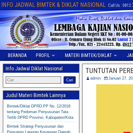
INFO JADWAL BIMTEK & DIKLAT NASIONAL
Call Us : 0812
BERANDA
PROFIL
MATERI BIMTEK/DIKLAT
JA
Info Jadwal Diklat Nasional
TUNTUTAN PERB
admin
Januari 27, 2
Judul Materi Bimtek Lainnya
Bimtek/Diklat DPRD PP No. 12/2018
tentang Pedoman Penyusunan Tata
Tertib DPRD Provinsi, Kabupaten/Kota
Bimtek Strategi Penyusunan dan
Penyajian Laporan Keuangan Daerah