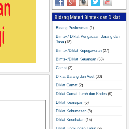
Bidang Materi Bimtek dan Diklat
Bidang Puskesmas
(1)
Bimtek/ Diklat Pengadaan Barang dan
Jasa
(18)
Bimtek/Diklat Kepegawaian
(27)
Bimtek/Diklat Keuangan
(53)
Camat
(2)
DIklat Barang dan Aset
(30)
Diklat Camat
(2)
Diklat Camat Lurah dan Kades
(9)
Diklat Kearsipan
(6)
Diklat Kehumasan
(8)
Diklat Kesehatan
(15)
Diklat Lingkungan Hidup
(9)