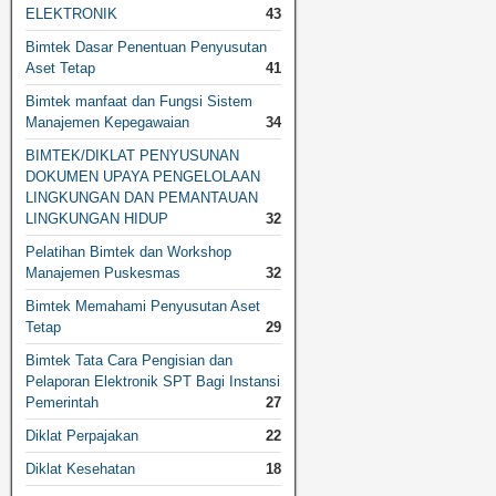
ELEKTRONIK
43
Bimtek Dasar Penentuan Penyusutan
Aset Tetap
41
Bimtek manfaat dan Fungsi Sistem
Manajemen Kepegawaian
34
BIMTEK/DIKLAT PENYUSUNAN
DOKUMEN UPAYA PENGELOLAAN
LINGKUNGAN DAN PEMANTAUAN
LINGKUNGAN HIDUP
32
Pelatihan Bimtek dan Workshop
Manajemen Puskesmas
32
Bimtek Memahami Penyusutan Aset
Tetap
29
Bimtek Tata Cara Pengisian dan
Pelaporan Elektronik SPT Bagi Instansi
Pemerintah
27
Diklat Perpajakan
22
Diklat Kesehatan
18