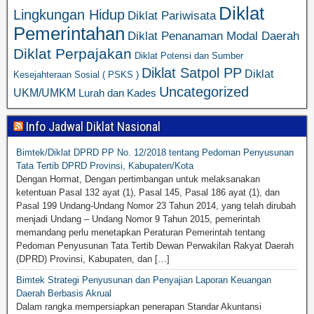
Diklat
Lingkungan Hidup
Diklat Pariwisata
Pemerintahan
Diklat Penanaman Modal Daerah
Diklat Perpajakan
Diklat Potensi dan Sumber
Diklat Satpol PP
Diklat
Kesejahteraan Sosial ( PSKS )
Uncategorized
UKM/UMKM
Lurah dan Kades
Info Jadwal Diklat Nasional
Bimtek/Diklat DPRD PP No. 12/2018 tentang Pedoman Penyusunan
Tata Tertib DPRD Provinsi, Kabupaten/Kota
Dengan Hormat, Dengan pertimbangan untuk melaksanakan
ketentuan Pasal 132 ayat (1), Pasal 145, Pasal 186 ayat (1), dan
Pasal 199 Undang-Undang Nomor 23 Tahun 2014, yang telah dirubah
menjadi Undang – Undang Nomor 9 Tahun 2015, pemerintah
memandang perlu menetapkan Peraturan Pemerintah tentang
Pedoman Penyusunan Tata Tertib Dewan Perwakilan Rakyat Daerah
(DPRD) Provinsi, Kabupaten, dan […]
Bimtek Strategi Penyusunan dan Penyajian Laporan Keuangan
Daerah Berbasis Akrual
Dalam rangka mempersiapkan penerapan Standar Akuntansi