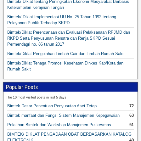
Bimtek/ Diklat tentang Peningkatan Ekonomi Masyarakat Berbasis
Keterampilan Kerajinan Tangan
Bimtek/ Diklat Implementasi UU No. 25 Tahun 1992 tentang
Pelayanan Publik Terhadap SKPD
Bimtek/Diklat Perencanaan dan Evaluasi Pelaksanaan RPJMD dan
RKPD Serta Penyusunan Renstra dan Renja SKPD Sesuai
Permendagri no. 86 tahun 2017
Bimtek/Diklat Pengolahan Limbah Cair dan Limbah Rumah Sakit
Bimtek/Diklat Tenaga Promosi Kesehatan Dinkes Kab/Kota dan
Rumah Sakit
Popular Posts
The 10 most visited posts in last 5 days:
Bimtek Dasar Penentuan Penyusutan Aset Tetap
72
Bimtek manfaat dan Fungsi Sistem Manajemen Kepegawaian
63
Pelatihan Bimtek dan Workshop Manajemen Puskesmas
51
BIMTEK/ DIKLAT PENGADAAN OBAT BERDASARKAN KATALOG
ELEKTRONIK
49