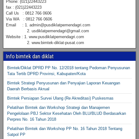
Phone: (021)22443223
fax : (021)22443223
Call Us : 0812 766 0606
Via WA : 0812 766 0606
Email : 1. admin@pusdiklatpemendagri.com
2. usdiklatpemendagri@gmail.com
Website : 1. www.pusdiklatpemendagri.com
2. www.bimtek-diklat-pusat.com
Info bimtek dan diklat
Bimtek/Diklat DPRD PP No. 12/2018 tentang Pedoman Penyusunan
Tata Tertib DPRD Provinsi, Kabupaten/Kota
Bimtek Strategi Penyusunan dan Penyajian Laporan Keuangan
Daerah Berbasis Akrual
Bimtek Persiapan Survei Ulang (Re Akreditasi) Puskesmas
Pelatihan Bimtek dan Workshop Strategi dan Manajemen
Pengelolaan PBJ Sektor Kesehatan Oleh BLU/BLUD Berdasarkan
Perpres No. 16 Tahun 2018
Pelatihan Bimtek dan Workshop PP No. 16 Tahun 2018 Tentang
Satpol PP