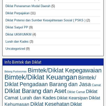
Diklat Penanaman Modal Daerah
(5)
Diklat Perpajakan
(11)
Diklat Potensi dan Sumber Kesejahteraan Sosial ( PSKS )
(2)
Diklat Satpol PP
(9)
Diklat UKM/UMKM
(4)
Lurah dan Kades
(3)
Uncategorized
(9)
Info Bimtek dan Diklat
Bimtek/Diklat Kepegawaian
Bidang Puskesmas
Bimtek/Diklat Keuangan
Bimtek/
Diklat Pengadaan Barang dan Jasa
Camat
DIklat Barang dan Aset
Diklat
Diklat Camat
Camat Lurah dan Kades
Diklat
Diklat Kearsipan
Diklat Kesehatan
Diklat
Kehumasan