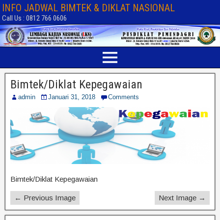
INFO JADWAL BIMTEK & DIKLAT NASIONAL
Call Us : 0812 766 0606
Bimtek/Diklat Kepegawaian
admin
Januari 31, 2018
Comments
Bimtek/Diklat Kepegawaian
← Previous Image
Next Image →