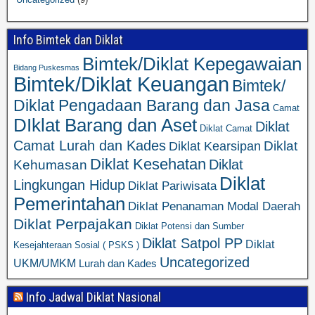
Info Bimtek dan Diklat
Bimtek/Diklat Kepegawaian
Bidang Puskesmas
Bimtek/Diklat Keuangan
Bimtek/
Diklat Pengadaan Barang dan Jasa
Camat
DIklat Barang dan Aset
Diklat
Diklat Camat
Camat Lurah dan Kades
Diklat
Diklat Kearsipan
Diklat Kesehatan
Diklat
Kehumasan
Diklat
Lingkungan Hidup
Diklat Pariwisata
Pemerintahan
Diklat Penanaman Modal Daerah
Diklat Perpajakan
Diklat Potensi dan Sumber
Diklat Satpol PP
Diklat
Kesejahteraan Sosial ( PSKS )
Uncategorized
UKM/UMKM
Lurah dan Kades
Info Jadwal Diklat Nasional