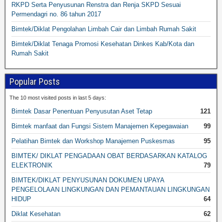
RKPD Serta Penyusunan Renstra dan Renja SKPD Sesuai
Permendagri no. 86 tahun 2017
Bimtek/Diklat Pengolahan Limbah Cair dan Limbah Rumah Sakit
Bimtek/Diklat Tenaga Promosi Kesehatan Dinkes Kab/Kota dan
Rumah Sakit
Popular Posts
The 10 most visited posts in last 5 days:
Bimtek Dasar Penentuan Penyusutan Aset Tetap
121
Bimtek manfaat dan Fungsi Sistem Manajemen Kepegawaian
99
Pelatihan Bimtek dan Workshop Manajemen Puskesmas
95
BIMTEK/ DIKLAT PENGADAAN OBAT BERDASARKAN KATALOG
ELEKTRONIK
79
BIMTEK/DIKLAT PENYUSUNAN DOKUMEN UPAYA
PENGELOLAAN LINGKUNGAN DAN PEMANTAUAN LINGKUNGAN
HIDUP
64
Diklat Kesehatan
62