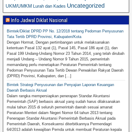
Uncategorized
UKM/UMKM
Lurah dan Kades
Info Jadwal Diklat Nasional
Bimtek/Diklat DPRD PP No. 12/2018 tentang Pedoman Penyusunan
Tata Tertib DPRD Provinsi, Kabupaten/Kota
Dengan Hormat, Dengan pertimbangan untuk melaksanakan
ketentuan Pasal 132 ayat (1), Pasal 145, Pasal 186 ayat (1), dan
Pasal 199 Undang-Undang Nomor 23 Tahun 2014, yang telah dirubah
menjadi Undang – Undang Nomor 9 Tahun 2015, pemerintah
memandang perlu menetapkan Peraturan Pemerintah tentang
Pedoman Penyusunan Tata Tertib Dewan Perwakilan Rakyat Daerah
(DPRD) Provinsi, Kabupaten, dan […]
Bimtek Strategi Penyusunan dan Penyajian Laporan Keuangan
Daerah Berbasis Akrual
Dalam rangka mempersiapkan penerapan Standar Akuntansi
Pemerintah (SAP) berbasis akrual yang sudah harus dilaksanakan
mulai tahun 2015 di seluruh pemerintah daerah sesuai amanat
Peraturan Menteri dalam Negeri Nomor 64 tahun 2013 tentang
Penerapan Standar Akuntansi Pemerintah Berbasis Akrual pada
Pemerintah Daerah, Konsekuensi diterbitkannya Permendagri
64/2013 adalah kewajiban Pemda untuk membuat Peraturan kepala