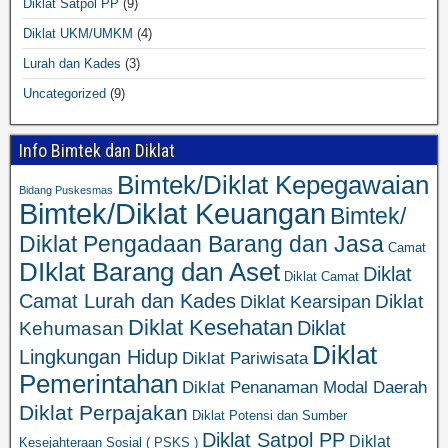
Diklat Satpol PP
(9)
Diklat UKM/UMKM
(4)
Lurah dan Kades
(3)
Uncategorized
(9)
Info Bimtek dan Diklat
Bimtek/Diklat Kepegawaian
Bidang Puskesmas
Bimtek/Diklat Keuangan
Bimtek/
Diklat Pengadaan Barang dan Jasa
Camat
DIklat Barang dan Aset
Diklat
Diklat Camat
Camat Lurah dan Kades
Diklat
Diklat Kearsipan
Diklat Kesehatan
Diklat
Kehumasan
Diklat
Lingkungan Hidup
Diklat Pariwisata
Pemerintahan
Diklat Penanaman Modal Daerah
Diklat Perpajakan
Diklat Potensi dan Sumber
Diklat Satpol PP
Diklat
Kesejahteraan Sosial ( PSKS )