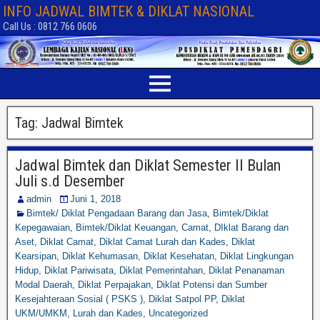
INFO JADWAL BIMTEK & DIKLAT NASIONAL
Call Us : 0812 766 0606
Tag:
Jadwal Bimtek
Jadwal Bimtek dan Diklat Semester II Bulan
Juli s.d Desember
admin
Juni 1, 2018
Bimtek/ Diklat Pengadaan Barang dan Jasa
,
Bimtek/Diklat
Kepegawaian
,
Bimtek/Diklat Keuangan
,
Camat
,
DIklat Barang dan
Aset
,
Diklat Camat
,
Diklat Camat Lurah dan Kades
,
Diklat
Kearsipan
,
Diklat Kehumasan
,
Diklat Kesehatan
,
Diklat Lingkungan
Hidup
,
Diklat Pariwisata
,
Diklat Pemerintahan
,
Diklat Penanaman
Modal Daerah
,
Diklat Perpajakan
,
Diklat Potensi dan Sumber
Kesejahteraan Sosial ( PSKS )
,
Diklat Satpol PP
,
Diklat
UKM/UMKM
,
Lurah dan Kades
,
Uncategorized