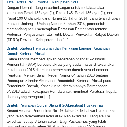
Tata Tertib DPRD Provinsi, Kabupaten/Kota
Dengan Hormat, Dengan pertimbangan untuk melaksanakan
ketentuan Pasal 132 ayat (1), Pasal 145, Pasal 186 ayat (1), dan
Pasal 199 Undang-Undang Nomor 23 Tahun 2014, yang telah dirubah
menjadi Undang – Undang Nomor 9 Tahun 2015, pemerintah
memandang perlu menetapkan Peraturan Pemerintah tentang
Pedoman Penyusunan Tata Tertib Dewan Perwakilan Rakyat Daerah
(DPRD) Provinsi, Kabupaten, dan […]
Bimtek Strategi Penyusunan dan Penyajian Laporan Keuangan
Daerah Berbasis Akrual
Dalam rangka mempersiapkan penerapan Standar Akuntansi
Pemerintah (SAP) berbasis akrual yang sudah harus dilaksanakan
mulai tahun 2015 di seluruh pemerintah daerah sesuai amanat
Peraturan Menteri dalam Negeri Nomor 64 tahun 2013 tentang
Penerapan Standar Akuntansi Pemerintah Berbasis Akrual pada
Pemerintah Daerah, Konsekuensi diterbitkannya Permendagri
64/2013 adalah kewajiban Pemda untuk membuat Peraturan kepala
daerah yang mengatur […]
Bimtek Persiapan Survei Ulang (Re Akreditasi) Puskesmas
Sesuai Amanat Permenkes No. 46 Tahun 2015 bahwa Puskesmas
yang telah terakreditasi akan dilakukan akreditasi ulang atau re
akreditasi setiap 3 tahun sekali. Bagi Puskesmas yang telah
terakreditasi pada tahun 2016, maka pada tahun 2019 harus