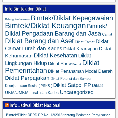
Info Bimtek dan Diklat
Bimtek/Diklat Kepegawaian
Bidang Puskesmas
Bimtek/Diklat Keuangan
Bimtek/
Diklat Pengadaan Barang dan Jasa
Camat
DIklat Barang dan Aset
Diklat
Diklat Camat
Camat Lurah dan Kades
Diklat
Diklat Kearsipan
Diklat Kesehatan
Diklat
Kehumasan
Diklat
Lingkungan Hidup
Diklat Pariwisata
Pemerintahan
Diklat Penanaman Modal Daerah
Diklat Perpajakan
Diklat Potensi dan Sumber
Diklat Satpol PP
Diklat
Kesejahteraan Sosial ( PSKS )
Uncategorized
UKM/UMKM
Lurah dan Kades
Info Jadwal Diklat Nasional
Bimtek/Diklat DPRD PP No. 12/2018 tentang Pedoman Penyusunan