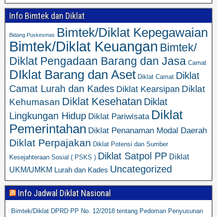
Info Bimtek dan Diklat
Bimtek/Diklat Kepegawaian
Bidang Puskesmas
Bimtek/Diklat Keuangan
Bimtek/
Diklat Pengadaan Barang dan Jasa
Camat
DIklat Barang dan Aset
Diklat
Diklat Camat
Camat Lurah dan Kades
Diklat
Diklat Kearsipan
Diklat Kesehatan
Diklat
Kehumasan
Diklat
Lingkungan Hidup
Diklat Pariwisata
Pemerintahan
Diklat Penanaman Modal Daerah
Diklat Perpajakan
Diklat Potensi dan Sumber
Diklat Satpol PP
Diklat
Kesejahteraan Sosial ( PSKS )
Uncategorized
UKM/UMKM
Lurah dan Kades
Info Jadwal Diklat Nasional
Bimtek/Diklat DPRD PP No. 12/2018 tentang Pedoman Penyusunan