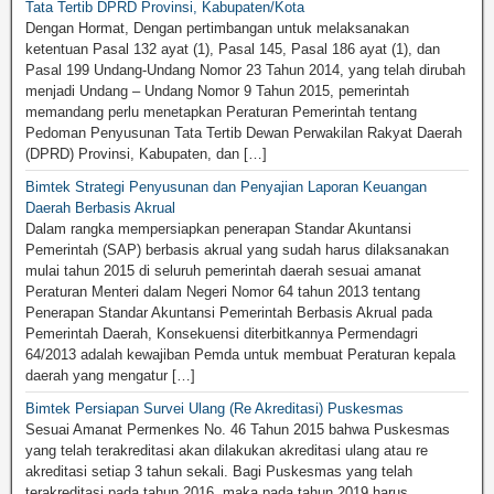
Tata Tertib DPRD Provinsi, Kabupaten/Kota
Dengan Hormat, Dengan pertimbangan untuk melaksanakan
ketentuan Pasal 132 ayat (1), Pasal 145, Pasal 186 ayat (1), dan
Pasal 199 Undang-Undang Nomor 23 Tahun 2014, yang telah dirubah
menjadi Undang – Undang Nomor 9 Tahun 2015, pemerintah
memandang perlu menetapkan Peraturan Pemerintah tentang
Pedoman Penyusunan Tata Tertib Dewan Perwakilan Rakyat Daerah
(DPRD) Provinsi, Kabupaten, dan […]
Bimtek Strategi Penyusunan dan Penyajian Laporan Keuangan
Daerah Berbasis Akrual
Dalam rangka mempersiapkan penerapan Standar Akuntansi
Pemerintah (SAP) berbasis akrual yang sudah harus dilaksanakan
mulai tahun 2015 di seluruh pemerintah daerah sesuai amanat
Peraturan Menteri dalam Negeri Nomor 64 tahun 2013 tentang
Penerapan Standar Akuntansi Pemerintah Berbasis Akrual pada
Pemerintah Daerah, Konsekuensi diterbitkannya Permendagri
64/2013 adalah kewajiban Pemda untuk membuat Peraturan kepala
daerah yang mengatur […]
Bimtek Persiapan Survei Ulang (Re Akreditasi) Puskesmas
Sesuai Amanat Permenkes No. 46 Tahun 2015 bahwa Puskesmas
yang telah terakreditasi akan dilakukan akreditasi ulang atau re
akreditasi setiap 3 tahun sekali. Bagi Puskesmas yang telah
terakreditasi pada tahun 2016, maka pada tahun 2019 harus