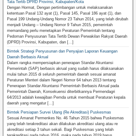
Tata Tertib DPRD Provinsi, Kabupaten/Kota
Dengan Hormat, Dengan pertimbangan untuk melaksanakan
ketentuan Pasal 132 ayat (1), Pasal 145, Pasal 186 ayat (1), dan
Pasal 199 Undang-Undang Nomor 23 Tahun 2014, yang telah dirubah
menjadi Undang – Undang Nomor 9 Tahun 2015, pemerintah
memandang perlu menetapkan Peraturan Pemerintah tentang
Pedoman Penyusunan Tata Tertib Dewan Perwakilan Rakyat Daerah
(DPRD) Provinsi, Kabupaten, dan […]
Bimtek Strategi Penyusunan dan Penyajian Laporan Keuangan
Daerah Berbasis Akrual
Dalam rangka mempersiapkan penerapan Standar Akuntansi
Pemerintah (SAP) berbasis akrual yang sudah harus dilaksanakan
mulai tahun 2015 di seluruh pemerintah daerah sesuai amanat
Peraturan Menteri dalam Negeri Nomor 64 tahun 2013 tentang
Penerapan Standar Akuntansi Pemerintah Berbasis Akrual pada
Pemerintah Daerah, Konsekuensi diterbitkannya Permendagri
64/2013 adalah kewajiban Pemda untuk membuat Peraturan kepala
daerah yang mengatur […]
Bimtek Persiapan Survei Ulang (Re Akreditasi) Puskesmas
Sesuai Amanat Permenkes No. 46 Tahun 2015 bahwa Puskesmas
yang telah terakreditasi akan dilakukan akreditasi ulang atau re
akreditasi setiap 3 tahun sekali. Bagi Puskesmas yang telah
terakreditasi pada tahun 2016, maka pada tahun 2019 harus