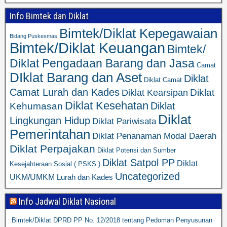
Info Bimtek dan Diklat
Bimtek/Diklat Kepegawaian
Bidang Puskesmas
Bimtek/Diklat Keuangan
Bimtek/
Diklat Pengadaan Barang dan Jasa
Camat
DIklat Barang dan Aset
Diklat
Diklat Camat
Camat Lurah dan Kades
Diklat
Diklat Kearsipan
Diklat Kesehatan
Diklat
Kehumasan
Diklat
Lingkungan Hidup
Diklat Pariwisata
Pemerintahan
Diklat Penanaman Modal Daerah
Diklat Perpajakan
Diklat Potensi dan Sumber
Diklat Satpol PP
Diklat
Kesejahteraan Sosial ( PSKS )
Uncategorized
UKM/UMKM
Lurah dan Kades
Info Jadwal Diklat Nasional
Bimtek/Diklat DPRD PP No. 12/2018 tentang Pedoman Penyusunan