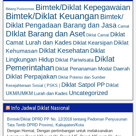
Bimtek/Diklat Kepegawaian
Bidang Puskesmas
Bimtek/Diklat Keuangan
Bimtek/
Diklat Pengadaan Barang dan Jasa
Camat
DIklat Barang dan Aset
Diklat
Diklat Camat
Camat Lurah dan Kades
Diklat
Diklat Kearsipan
Diklat Kesehatan
Diklat
Kehumasan
Diklat
Lingkungan Hidup
Diklat Pariwisata
Pemerintahan
Diklat Penanaman Modal Daerah
Diklat Perpajakan
Diklat Potensi dan Sumber
Diklat Satpol PP
Diklat
Kesejahteraan Sosial ( PSKS )
Uncategorized
UKM/UMKM
Lurah dan Kades
Info Jadwal Diklat Nasional
Bimtek/Diklat DPRD PP No. 12/2018 tentang Pedoman Penyusunan
Tata Tertib DPRD Provinsi, Kabupaten/Kota
Dengan Hormat, Dengan pertimbangan untuk melaksanakan