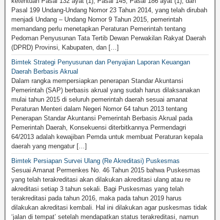
ketentuan Pasal 132 ayat (1), Pasal 145, Pasal 186 ayat (1), dan
Pasal 199 Undang-Undang Nomor 23 Tahun 2014, yang telah dirubah
menjadi Undang – Undang Nomor 9 Tahun 2015, pemerintah
memandang perlu menetapkan Peraturan Pemerintah tentang
Pedoman Penyusunan Tata Tertib Dewan Perwakilan Rakyat Daerah
(DPRD) Provinsi, Kabupaten, dan […]
Bimtek Strategi Penyusunan dan Penyajian Laporan Keuangan
Daerah Berbasis Akrual
Dalam rangka mempersiapkan penerapan Standar Akuntansi
Pemerintah (SAP) berbasis akrual yang sudah harus dilaksanakan
mulai tahun 2015 di seluruh pemerintah daerah sesuai amanat
Peraturan Menteri dalam Negeri Nomor 64 tahun 2013 tentang
Penerapan Standar Akuntansi Pemerintah Berbasis Akrual pada
Pemerintah Daerah, Konsekuensi diterbitkannya Permendagri
64/2013 adalah kewajiban Pemda untuk membuat Peraturan kepala
daerah yang mengatur […]
Bimtek Persiapan Survei Ulang (Re Akreditasi) Puskesmas
Sesuai Amanat Permenkes No. 46 Tahun 2015 bahwa Puskesmas
yang telah terakreditasi akan dilakukan akreditasi ulang atau re
akreditasi setiap 3 tahun sekali. Bagi Puskesmas yang telah
terakreditasi pada tahun 2016, maka pada tahun 2019 harus
dilakukan akreditasi kembali. Hal ini dilakukan agar puskesmas tidak
‘jalan di tempat’ setelah mendapatkan status terakreditasi, namun