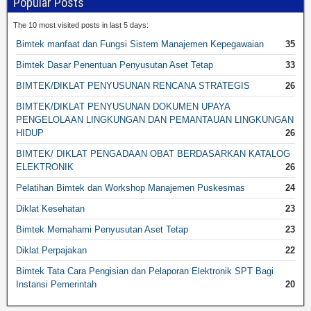
Popular Posts
The 10 most visited posts in last 5 days:
Bimtek manfaat dan Fungsi Sistem Manajemen Kepegawaian
35
Bimtek Dasar Penentuan Penyusutan Aset Tetap
33
BIMTEK/DIKLAT PENYUSUNAN RENCANA STRATEGIS
26
BIMTEK/DIKLAT PENYUSUNAN DOKUMEN UPAYA
PENGELOLAAN LINGKUNGAN DAN PEMANTAUAN LINGKUNGAN
HIDUP
26
BIMTEK/ DIKLAT PENGADAAN OBAT BERDASARKAN KATALOG
ELEKTRONIK
26
Pelatihan Bimtek dan Workshop Manajemen Puskesmas
24
Diklat Kesehatan
23
Bimtek Memahami Penyusutan Aset Tetap
23
Diklat Perpajakan
22
Bimtek Tata Cara Pengisian dan Pelaporan Elektronik SPT Bagi
Instansi Pemerintah
20