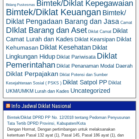
Bimtek/Diklat Kepegawaian
Bidang Puskesmas
Bimtek/Diklat Keuangan
Bimtek/
Diklat Pengadaan Barang dan Jasa
Camat
DIklat Barang dan Aset
Diklat
Diklat Camat
Camat Lurah dan Kades
Diklat
Diklat Kearsipan
Diklat Kesehatan
Diklat
Kehumasan
Diklat
Lingkungan Hidup
Diklat Pariwisata
Pemerintahan
Diklat Penanaman Modal Daerah
Diklat Perpajakan
Diklat Potensi dan Sumber
Diklat Satpol PP
Diklat
Kesejahteraan Sosial ( PSKS )
Uncategorized
UKM/UMKM
Lurah dan Kades
Info Jadwal Diklat Nasional
Bimtek/Diklat DPRD PP No. 12/2018 tentang Pedoman Penyusunan
Tata Tertib DPRD Provinsi, Kabupaten/Kota
Dengan Hormat, Dengan pertimbangan untuk melaksanakan
ketentuan Pasal 132 ayat (1), Pasal 145, Pasal 186 ayat (1), dan