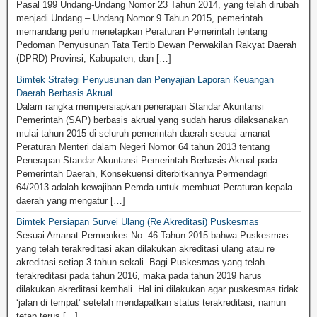
Pasal 199 Undang-Undang Nomor 23 Tahun 2014, yang telah dirubah
menjadi Undang – Undang Nomor 9 Tahun 2015, pemerintah
memandang perlu menetapkan Peraturan Pemerintah tentang
Pedoman Penyusunan Tata Tertib Dewan Perwakilan Rakyat Daerah
(DPRD) Provinsi, Kabupaten, dan […]
Bimtek Strategi Penyusunan dan Penyajian Laporan Keuangan
Daerah Berbasis Akrual
Dalam rangka mempersiapkan penerapan Standar Akuntansi
Pemerintah (SAP) berbasis akrual yang sudah harus dilaksanakan
mulai tahun 2015 di seluruh pemerintah daerah sesuai amanat
Peraturan Menteri dalam Negeri Nomor 64 tahun 2013 tentang
Penerapan Standar Akuntansi Pemerintah Berbasis Akrual pada
Pemerintah Daerah, Konsekuensi diterbitkannya Permendagri
64/2013 adalah kewajiban Pemda untuk membuat Peraturan kepala
daerah yang mengatur […]
Bimtek Persiapan Survei Ulang (Re Akreditasi) Puskesmas
Sesuai Amanat Permenkes No. 46 Tahun 2015 bahwa Puskesmas
yang telah terakreditasi akan dilakukan akreditasi ulang atau re
akreditasi setiap 3 tahun sekali. Bagi Puskesmas yang telah
terakreditasi pada tahun 2016, maka pada tahun 2019 harus
dilakukan akreditasi kembali. Hal ini dilakukan agar puskesmas tidak
‘jalan di tempat’ setelah mendapatkan status terakreditasi, namun
tetap terus […]