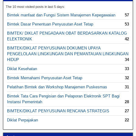
The 10 most visited posts in last 5 days:
Bimtek manfaat dan Fungsi Sistem Manajemen Kepegawaian
57
Bimtek Dasar Penentuan Penyusutan Aset Tetap
53
BIMTEK/ DIKLAT PENGADAAN OBAT BERDASARKAN KATALOG
ELEKTRONIK
42
BIMTEK/DIKLAT PENYUSUNAN DOKUMEN UPAYA
PENGELOLAAN LINGKUNGAN DAN PEMANTAUAN LINGKUNGAN
HIDUP
34
Diklat Kesehatan
33
Bimtek Memahami Penyusutan Aset Tetap
32
Pelatihan Bimtek dan Workshop Manajemen Puskesmas
31
Bimtek Tata Cara Pengisian dan Pelaporan Elektronik SPT Bagi
Instansi Pemerintah
28
BIMTEK/DIKLAT PENYUSUNAN RENCANA STRATEGIS
27
Diklat Perpajakan
22