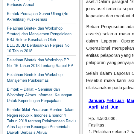
aset.”Dalam paragraf 1
Berbasis Akrual
jenis aset tertentu sep
Bimtek Persiapan Survei Ulang (Re
kapasitas dan manfaat da
Akreditasi) Puskesmas
Beban Penyusutan adala
Pelatihan Bimtek dan Workshop
assets) selama masa m
Strategi dan Manajemen Pengelolaan
PBJ Sektor Kesehatan Oleh
dalam Laporan Operas
BLU/BLUD Berdasarkan Perpres No.
Operasional merupakan
16 Tahun 2018
entitas pelaporan yang 
Pelatihan Bimtek dan Workshop PP
pelaporan yang penyaji
No. 16 Tahun 2018 Tentang Satpol PP
Selain dalam Laporan O
Pelatihan Bimtek dan Workshop
tersebut maka kami ak
Manajemen Puskesmas
dilaksanakan pada jadwal
Bimtek – Diklat – Seminar dan
Workshop Akses Informasi Keuangan
Januari
,
Februari
,
Ma
Untuk Kepentingan Perpajakan
April
,
Mei
,
Juni
Bimtek/Diklat Peraturan Menteri Dalam
Negeri republik Indonesia nomor 4
Rp. 4.500.000,-
Tahun 2018 tentang Pelaksanaan Reviu
Fasilitas:
Atas Laporan Keuangan Pemerintah
1. Pelatihan selama 2 ha
Daerah Berbasis Akrual