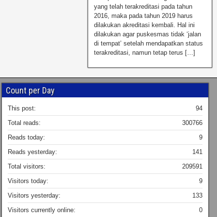
yang telah terakreditasi pada tahun
2016, maka pada tahun 2019 harus
dilakukan akreditasi kembali. Hal ini
dilakukan agar puskesmas tidak ‘jalan
di tempat’ setelah mendapatkan status
terakreditasi, namun tetap terus […]
Count per Day
This post:
94
Total reads:
300766
Reads today:
9
Reads yesterday:
141
Total visitors:
209591
Visitors today:
9
Visitors yesterday:
133
Visitors currently online:
0