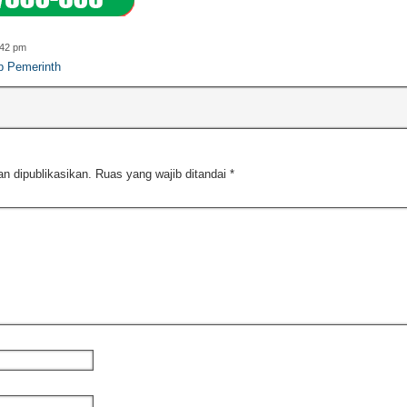
:42 pm
p Pemerinth
n dipublikasikan.
Ruas yang wajib ditandai
*