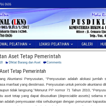
 766 0606
DWAL PELATIHAN
LOKASI PELATIHAN
GALERI
HU
tan Aset Tetap Pemerintah
18
DIklat Barang dan Aset
Comments
 Aset Tetap Pemerintah
ng Akuntansi Penyusutan, “Penyusutan adalah alokasi jumlah s
asa manfaat yang diestimasi. Penyusutan untuk periode akuntansi d
aupun tidak langsung.”Menurut PP nomor 71 Tahun 2010, “Penyusu
uatu aset tetap yang dapat disusutkan (depreciable assets) selam
an adalah penyesuaian nilai sehubungan dengan penurunan kapasitas