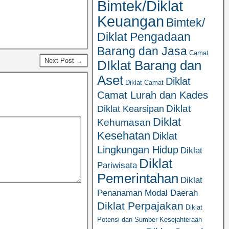
Bimtek/Diklat
Keuangan
Bimtek/
Diklat Pengadaan
Barang dan Jasa
Camat
Next Post →
DIklat Barang dan
Aset
Diklat
Diklat Camat
Camat Lurah dan Kades
Diklat
Diklat Kearsipan
Diklat
Kehumasan
Kesehatan
Diklat
Lingkungan Hidup
Diklat
Diklat
Pariwisata
Pemerintahan
Diklat
Penanaman Modal Daerah
Diklat Perpajakan
Diklat
Potensi dan Sumber Kesejahteraan