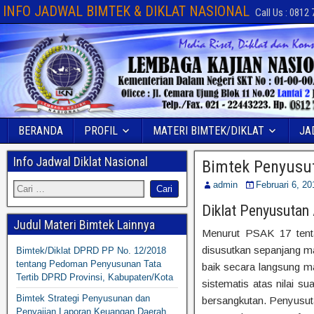
INFO JADWAL BIMTEK & DIKLAT NASIONAL
Call Us : 0812
BERANDA
PROFIL
MATERI BIMTEK/DIKLAT
JA
Info Jadwal Diklat Nasional
Bimtek Penyusu
admin
Februari 6, 20
Diklat Penyusutan
Judul Materi Bimtek Lainnya
Menurut PSAK 17 tenta
disusutkan sepanjang m
Bimtek/Diklat DPRD PP No. 12/2018
tentang Pedoman Penyusunan Tata
baik secara langsung m
Tertib DPRD Provinsi, Kabupaten/Kota
sistematis atas nilai s
Bimtek Strategi Penyusunan dan
bersangkutan. Penyusut
Penyajian Laporan Keuangan Daerah