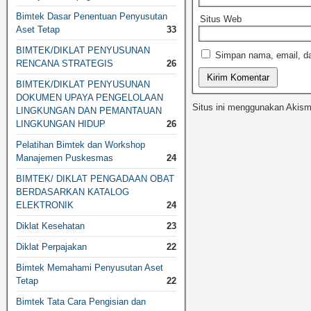
Bimtek Dasar Penentuan Penyusutan
Situs Web
Aset Tetap
33
BIMTEK/DIKLAT PENYUSUNAN
Simpan nama, email, da
RENCANA STRATEGIS
26
BIMTEK/DIKLAT PENYUSUNAN
DOKUMEN UPAYA PENGELOLAAN
Situs ini menggunakan Akis
LINGKUNGAN DAN PEMANTAUAN
LINGKUNGAN HIDUP
26
Pelatihan Bimtek dan Workshop
Manajemen Puskesmas
24
BIMTEK/ DIKLAT PENGADAAN OBAT
BERDASARKAN KATALOG
ELEKTRONIK
24
Diklat Kesehatan
23
Diklat Perpajakan
22
Bimtek Memahami Penyusutan Aset
Tetap
22
Bimtek Tata Cara Pengisian dan