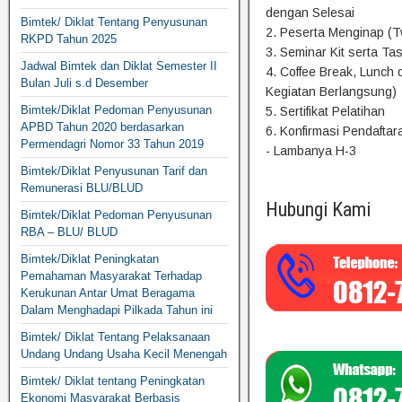
dengan Selesai
Bimtek/ Diklat Tentang Penyusunan
2. Peserta Menginap (T
RKPD Tahun 2025
3. Seminar Kit serta Tas
Jadwal Bimtek dan Diklat Semester II
4. Coffee Break, Lunch
Bulan Juli s.d Desember
Kegiatan Berlangsung)
Bimtek/Diklat Pedoman Penyusunan
5. Sertifikat Pelatihan
APBD Tahun 2020 berdasarkan
6. Konfirmasi Pendafta
Permendagri Nomor 33 Tahun 2019
- Lambanya H-3
Bimtek/Diklat Penyusunan Tarif dan
Remunerasi BLU/BLUD
Hubungi Kami
Bimtek/Diklat Pedoman Penyusunan
RBA – BLU/ BLUD
Bimtek/Diklat Peningkatan
Pemahaman Masyarakat Terhadap
Kerukunan Antar Umat Beragama
Dalam Menghadapi Pilkada Tahun ini
Bimtek/ Diklat Tentang Pelaksanaan
Undang Undang Usaha Kecil Menengah
Bimtek/ Diklat tentang Peningkatan
Ekonomi Masyarakat Berbasis