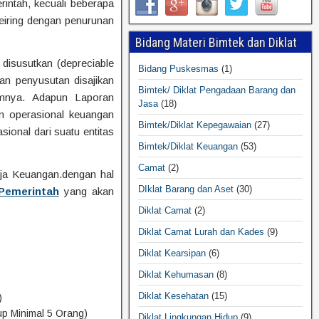
intah, kecuali beberapa
Seiring dengan penurunan
Bidang Materi Bimtek dan Diklat
disusutkan (depreciable
Bidang Puskesmas
(1)
n penyusutan disajikan
Bimtek/ Diklat Pengadaan Barang dan
umnya. Adapun Laporan
Jasa
(18)
n operasional keuangan
Bimtek/Diklat Kepegawaian
(27)
ional dari suatu entitas
Bimtek/Diklat Keuangan
(53)
Camat
(2)
rja Keuangan.dengan hal
DIklat Barang dan Aset
(30)
Pemerintah
yang akan
Diklat Camat
(2)
Diklat Camat Lurah dan Kades
(9)
Diklat Kearsipan
(6)
Diklat Kehumasan
(8)
Diklat Kesehatan
(15)
)
up Minimal 5 Orang)
Diklat Lingkungan Hidup
(9)