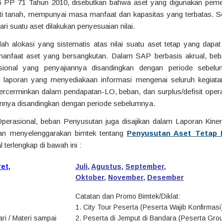
6 PP 71 Tahun 2010, disebutkan bahwa aset yang digunakan pemer
erti tanah, mempunyai masa manfaat dan kapasitas yang terbatas. 
ri suatu aset dilakukan penyesuaian nilai.
h alokasi yang sistematis atas nilai suatu aset tetap yang dapat 
anfaat aset yang bersangkutan. Dalam SAP berbasis akrual, beba
ional yang penyajiannya disandingkan dengan periode sebel
 laporan yang menyediakaan informasi mengenai seluruh kegiata
tercerminkan dalam pendapatan-LO, beban, dan surplus/defisit operas
annya disandingkan dengan periode sebelumnya.
perasional, beban Penyusutan juga disajikan dalam Laporan Kine
an menyelenggarakan bimtek tentang
Penyusutan Aset Tetap 
 terlengkap di bawah ini :
ret
,
Juli
,
Agustus
,
September
,
Oktober
,
November
,
Desember
Catatan dan Promo Bimtek/Diklat:
1. City Tour Peserta (Peserta Wajib Konfirmasi
ri / Materi sampai
2. Peserta di Jemput di Bandara (Peserta Gro