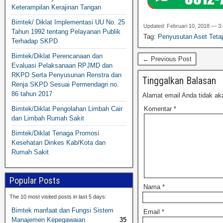
Keterampilan Kerajinan Tangan
Bimtek/ Diklat Implementasi UU No. 25
Updated: Februari 10, 2018 — 3
Tahun 1992 tentang Pelayanan Publik
Tag:
Penyusutan Aset Teta
Terhadap SKPD
Bimtek/Diklat Perencanaan dan
← Previous Post
Evaluasi Pelaksanaan RPJMD dan
RKPD Serta Penyusunan Renstra dan
Tinggalkan Balasan
Renja SKPD Sesuai Permendagri no.
86 tahun 2017
Alamat email Anda tidak aka
Bimtek/Diklat Pengolahan Limbah Cair
Komentar
*
dan Limbah Rumah Sakit
Bimtek/Diklat Tenaga Promosi
Kesehatan Dinkes Kab/Kota dan
Rumah Sakit
Popular Posts
Nama
*
The 10 most visited posts in last 5 days:
Bimtek manfaat dan Fungsi Sistem
Email
*
Manajemen Kepegawaian
35