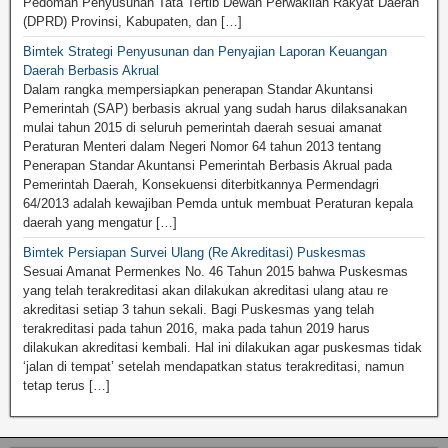
Pedoman Penyusunan Tata Tertib Dewan Perwakilan Rakyat Daerah
(DPRD) Provinsi, Kabupaten, dan […]
Bimtek Strategi Penyusunan dan Penyajian Laporan Keuangan
Daerah Berbasis Akrual
Dalam rangka mempersiapkan penerapan Standar Akuntansi
Pemerintah (SAP) berbasis akrual yang sudah harus dilaksanakan
mulai tahun 2015 di seluruh pemerintah daerah sesuai amanat
Peraturan Menteri dalam Negeri Nomor 64 tahun 2013 tentang
Penerapan Standar Akuntansi Pemerintah Berbasis Akrual pada
Pemerintah Daerah, Konsekuensi diterbitkannya Permendagri
64/2013 adalah kewajiban Pemda untuk membuat Peraturan kepala
daerah yang mengatur […]
Bimtek Persiapan Survei Ulang (Re Akreditasi) Puskesmas
Sesuai Amanat Permenkes No. 46 Tahun 2015 bahwa Puskesmas
yang telah terakreditasi akan dilakukan akreditasi ulang atau re
akreditasi setiap 3 tahun sekali. Bagi Puskesmas yang telah
terakreditasi pada tahun 2016, maka pada tahun 2019 harus
dilakukan akreditasi kembali. Hal ini dilakukan agar puskesmas tidak
‘jalan di tempat’ setelah mendapatkan status terakreditasi, namun
tetap terus […]