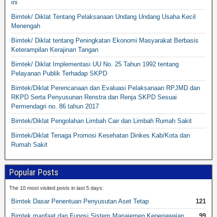
ini
Bimtek/ Diklat Tentang Pelaksanaan Undang Undang Usaha Kecil
Menengah
Bimtek/ Diklat tentang Peningkatan Ekonomi Masyarakat Berbasis
Keterampilan Kerajinan Tangan
Bimtek/ Diklat Implementasi UU No. 25 Tahun 1992 tentang
Pelayanan Publik Terhadap SKPD
Bimtek/Diklat Perencanaan dan Evaluasi Pelaksanaan RPJMD dan
RKPD Serta Penyusunan Renstra dan Renja SKPD Sesuai
Permendagri no. 86 tahun 2017
Bimtek/Diklat Pengolahan Limbah Cair dan Limbah Rumah Sakit
Bimtek/Diklat Tenaga Promosi Kesehatan Dinkes Kab/Kota dan
Rumah Sakit
Popular Posts
The 10 most visited posts in last 5 days:
Bimtek Dasar Penentuan Penyusutan Aset Tetap
121
Bimtek manfaat dan Fungsi Sistem Manajemen Kepegawaian
99