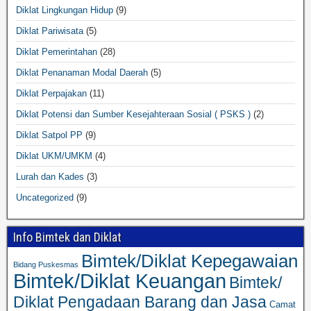
Diklat Lingkungan Hidup
(9)
Diklat Pariwisata
(5)
Diklat Pemerintahan
(28)
Diklat Penanaman Modal Daerah
(5)
Diklat Perpajakan
(11)
Diklat Potensi dan Sumber Kesejahteraan Sosial ( PSKS )
(2)
Diklat Satpol PP
(9)
Diklat UKM/UMKM
(4)
Lurah dan Kades
(3)
Uncategorized
(9)
Info Bimtek dan Diklat
Bimtek/Diklat Kepegawaian
Bidang Puskesmas
Bimtek/Diklat Keuangan
Bimtek/
Diklat Pengadaan Barang dan Jasa
Camat