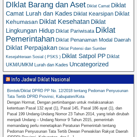
DIklat Barang dan Aset
Diklat
Diklat Camat
Camat Lurah dan Kades
Diklat
Diklat Kearsipan
Diklat Kesehatan
Diklat
Kehumasan
Diklat
Lingkungan Hidup
Diklat Pariwisata
Pemerintahan
Diklat Penanaman Modal Daerah
Diklat Perpajakan
Diklat Potensi dan Sumber
Diklat Satpol PP
Diklat
Kesejahteraan Sosial ( PSKS )
Uncategorized
UKM/UMKM
Lurah dan Kades
Info Jadwal Diklat Nasional
Bimtek/Diklat DPRD PP No. 12/2018 tentang Pedoman Penyusunan
Tata Tertib DPRD Provinsi, Kabupaten/Kota
Dengan Hormat, Dengan pertimbangan untuk melaksanakan
ketentuan Pasal 132 ayat (1), Pasal 145, Pasal 186 ayat (1), dan
Pasal 199 Undang-Undang Nomor 23 Tahun 2014, yang telah dirubah
menjadi Undang – Undang Nomor 9 Tahun 2015, pemerintah
memandang perlu menetapkan Peraturan Pemerintah tentang
Pedoman Penyusunan Tata Tertib Dewan Perwakilan Rakyat Daerah