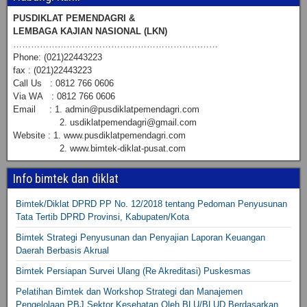
PUSDIKLAT PEMENDAGRI &
LEMBAGA KAJIAN NASIONAL (LKN)
……………………………………………………………
Phone: (021)22443223
fax : (021)22443223
Call Us : 0812 766 0606
Via WA : 0812 766 0606
Email : 1. admin@pusdiklatpemendagri.com
2. usdiklatpemendagri@gmail.com
Website : 1. www.pusdiklatpemendagri.com
2. www.bimtek-diklat-pusat.com
Info bimtek dan diklat
Bimtek/Diklat DPRD PP No. 12/2018 tentang Pedoman Penyusunan
Tata Tertib DPRD Provinsi, Kabupaten/Kota
Bimtek Strategi Penyusunan dan Penyajian Laporan Keuangan
Daerah Berbasis Akrual
Bimtek Persiapan Survei Ulang (Re Akreditasi) Puskesmas
Pelatihan Bimtek dan Workshop Strategi dan Manajemen
Pengelolaan PBJ Sektor Kesehatan Oleh BLU/BLUD Berdasarkan