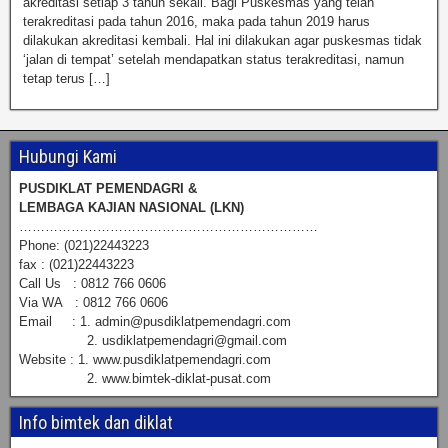
akreditasi setiap 3 tahun sekali. Bagi Puskesmas yang telah
terakreditasi pada tahun 2016, maka pada tahun 2019 harus
dilakukan akreditasi kembali. Hal ini dilakukan agar puskesmas tidak
‘jalan di tempat’ setelah mendapatkan status terakreditasi, namun
tetap terus […]
Hubungi Kami
PUSDIKLAT PEMENDAGRI &
LEMBAGA KAJIAN NASIONAL (LKN)
……………………………………………………………
Phone: (021)22443223
fax : (021)22443223
Call Us : 0812 766 0606
Via WA : 0812 766 0606
Email : 1. admin@pusdiklatpemendagri.com
2. usdiklatpemendagri@gmail.com
Website : 1. www.pusdiklatpemendagri.com
2. www.bimtek-diklat-pusat.com
Info bimtek dan diklat