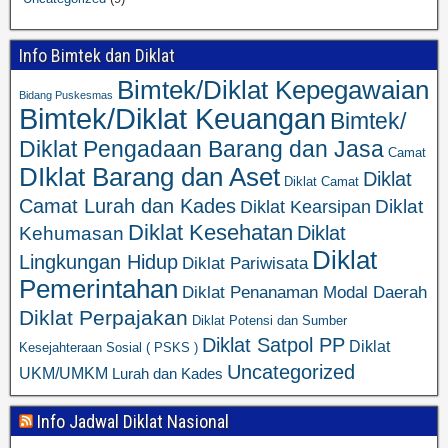
Info Bimtek dan Diklat
Bimtek/Diklat Kepegawaian
Bidang Puskesmas
Bimtek/Diklat Keuangan
Bimtek/
Diklat Pengadaan Barang dan Jasa
Camat
DIklat Barang dan Aset
Diklat
Diklat Camat
Camat Lurah dan Kades
Diklat
Diklat Kearsipan
Diklat Kesehatan
Diklat
Kehumasan
Diklat
Lingkungan Hidup
Diklat Pariwisata
Pemerintahan
Diklat Penanaman Modal Daerah
Diklat Perpajakan
Diklat Potensi dan Sumber
Diklat Satpol PP
Diklat
Kesejahteraan Sosial ( PSKS )
Uncategorized
UKM/UMKM
Lurah dan Kades
Info Jadwal Diklat Nasional