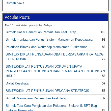
Rumah Sakit
Popular Posts
The 10 most visited posts in last 5 days:
Bimtek Dasar Penentuan Penyusutan Aset Tetap
110
Bimtek manfaat dan Fungsi Sistem Manajemen Kepegawaian
99
Pelatihan Bimtek dan Workshop Manajemen Puskesmas
86
BIMTEK/ DIKLAT PENGADAAN OBAT BERDASARKAN KATALOG
ELEKTRONIK
72
BIMTEK/DIKLAT PENYUSUNAN DOKUMEN UPAYA
PENGELOLAAN LINGKUNGAN DAN PEMANTAUAN LINGKUNGAN
HIDUP
58
Diklat Kesehatan
57
BIMTEK/DIKLAT PENYUSUNAN RENCANA STRATEGIS
55
Bimtek Memahami Penyusutan Aset Tetap
32
Bimtek Tata Cara Pengisian dan Pelaporan Elektronik SPT Bagi
Instansi Pemerintah
28