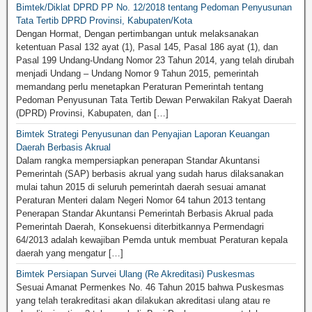
Bimtek/Diklat DPRD PP No. 12/2018 tentang Pedoman Penyusunan
Tata Tertib DPRD Provinsi, Kabupaten/Kota
Dengan Hormat, Dengan pertimbangan untuk melaksanakan
ketentuan Pasal 132 ayat (1), Pasal 145, Pasal 186 ayat (1), dan
Pasal 199 Undang-Undang Nomor 23 Tahun 2014, yang telah dirubah
menjadi Undang – Undang Nomor 9 Tahun 2015, pemerintah
memandang perlu menetapkan Peraturan Pemerintah tentang
Pedoman Penyusunan Tata Tertib Dewan Perwakilan Rakyat Daerah
(DPRD) Provinsi, Kabupaten, dan […]
Bimtek Strategi Penyusunan dan Penyajian Laporan Keuangan
Daerah Berbasis Akrual
Dalam rangka mempersiapkan penerapan Standar Akuntansi
Pemerintah (SAP) berbasis akrual yang sudah harus dilaksanakan
mulai tahun 2015 di seluruh pemerintah daerah sesuai amanat
Peraturan Menteri dalam Negeri Nomor 64 tahun 2013 tentang
Penerapan Standar Akuntansi Pemerintah Berbasis Akrual pada
Pemerintah Daerah, Konsekuensi diterbitkannya Permendagri
64/2013 adalah kewajiban Pemda untuk membuat Peraturan kepala
daerah yang mengatur […]
Bimtek Persiapan Survei Ulang (Re Akreditasi) Puskesmas
Sesuai Amanat Permenkes No. 46 Tahun 2015 bahwa Puskesmas
yang telah terakreditasi akan dilakukan akreditasi ulang atau re