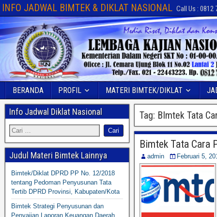
INFO JADWAL BIMTEK & DIKLAT NASIONAL
Call Us : 0812
BERANDA
PROFIL
MATERI BIMTEK/DIKLAT
JA
Info Jadwal Diklat Nasional
Tag:
BImtek Tata Ca
Bimtek Tata Cara P
Judul Materi Bimtek Lainnya
admin
Februari 5, 20
Bimtek/Diklat DPRD PP No. 12/2018
tentang Pedoman Penyusunan Tata
Tertib DPRD Provinsi, Kabupaten/Kota
Bimtek Strategi Penyusunan dan
Penyajian Laporan Keuangan Daerah