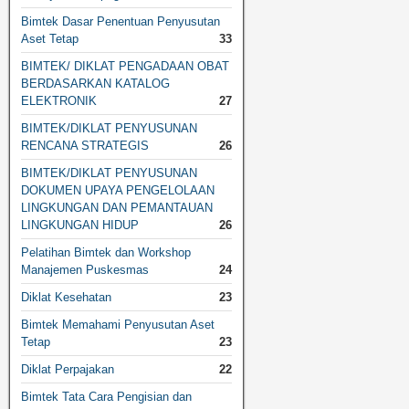
Bimtek Dasar Penentuan Penyusutan
Aset Tetap
33
BIMTEK/ DIKLAT PENGADAAN OBAT
BERDASARKAN KATALOG
ELEKTRONIK
27
BIMTEK/DIKLAT PENYUSUNAN
RENCANA STRATEGIS
26
BIMTEK/DIKLAT PENYUSUNAN
DOKUMEN UPAYA PENGELOLAAN
LINGKUNGAN DAN PEMANTAUAN
LINGKUNGAN HIDUP
26
Pelatihan Bimtek dan Workshop
Manajemen Puskesmas
24
Diklat Kesehatan
23
Bimtek Memahami Penyusutan Aset
Tetap
23
Diklat Perpajakan
22
Bimtek Tata Cara Pengisian dan