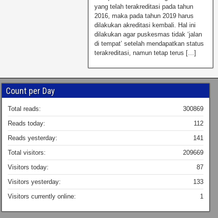
yang telah terakreditasi pada tahun
2016, maka pada tahun 2019 harus
dilakukan akreditasi kembali. Hal ini
dilakukan agar puskesmas tidak ‘jalan
di tempat’ setelah mendapatkan status
terakreditasi, namun tetap terus […]
Count per Day
Total reads:
300869
Reads today:
112
Reads yesterday:
141
Total visitors:
209669
Visitors today:
87
Visitors yesterday:
133
Visitors currently online:
1