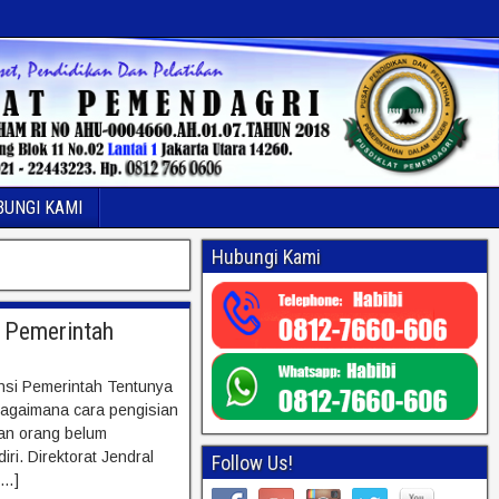
BUNGI KAMI
Hubungi Kami
i Pemerintah
ansi Pemerintah Tentunya
Bagaimana cara pengisian
ian orang belum
ri. Direktorat Jendral
Follow Us!
[…]