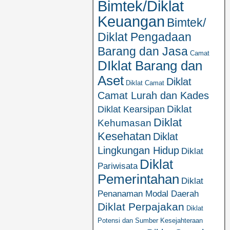
Bimtek/Diklat
Keuangan
Bimtek/
Diklat Pengadaan
Barang dan Jasa
Camat
DIklat Barang dan
Aset
Diklat
Diklat Camat
Camat Lurah dan Kades
Diklat
Diklat Kearsipan
Diklat
Kehumasan
Kesehatan
Diklat
Lingkungan Hidup
Diklat
Diklat
Pariwisata
Pemerintahan
Diklat
Penanaman Modal Daerah
Diklat Perpajakan
Diklat
Potensi dan Sumber Kesejahteraan