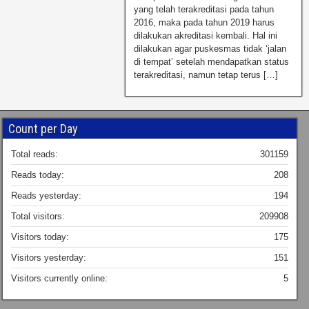
yang telah terakreditasi pada tahun
2016, maka pada tahun 2019 harus
dilakukan akreditasi kembali. Hal ini
dilakukan agar puskesmas tidak ‘jalan
di tempat’ setelah mendapatkan status
terakreditasi, namun tetap terus […]
Count per Day
Total reads:
301159
Reads today:
208
Reads yesterday:
194
Total visitors:
209908
Visitors today:
175
Visitors yesterday:
151
Visitors currently online:
5