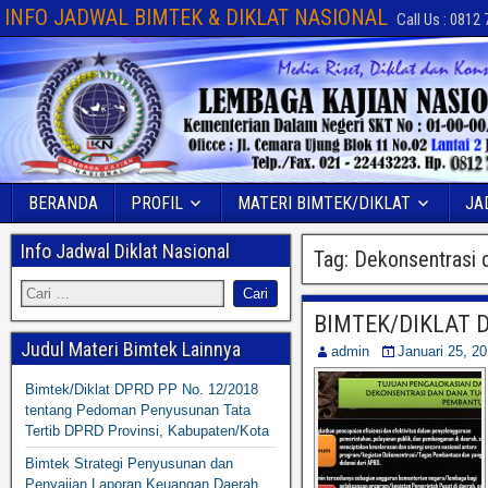
INFO JADWAL BIMTEK & DIKLAT NASIONAL
Call Us : 0812
BERANDA
PROFIL
MATERI BIMTEK/DIKLAT
JA
Info Jadwal Diklat Nasional
Tag:
Dekonsentrasi 
BIMTEK/DIKLAT
Judul Materi Bimtek Lainnya
admin
Januari 25, 2
Bimtek/Diklat DPRD PP No. 12/2018
tentang Pedoman Penyusunan Tata
Tertib DPRD Provinsi, Kabupaten/Kota
Bimtek Strategi Penyusunan dan
Penyajian Laporan Keuangan Daerah