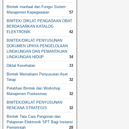
Bimtek manfaat dan Fungsi Sistem
Manajemen Kepegawaian
57
BIMTEK/ DIKLAT PENGADAAN OBAT
BERDASARKAN KATALOG
ELEKTRONIK
42
BIMTEK/DIKLAT PENYUSUNAN
DOKUMEN UPAYA PENGELOLAAN
LINGKUNGAN DAN PEMANTAUAN
LINGKUNGAN HIDUP
34
Diklat Kesehatan
33
Bimtek Memahami Penyusutan Aset
Tetap
32
Pelatihan Bimtek dan Workshop
Manajemen Puskesmas
32
BIMTEK/DIKLAT PENYUSUNAN
RENCANA STRATEGIS
32
Bimtek Tata Cara Pengisian dan
Pelaporan Elektronik SPT Bagi Instansi
Pemerintah
28