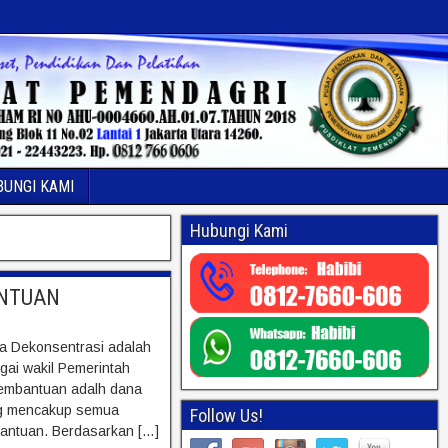
BUNGI KAMI
Hubungi Kami
ANTUAN
a Dekonsentrasi adalah
gai wakil Pemerintah
embantuan adalh dana
ng mencakup semua
Follow Us!
antuan. Berdasarkan […]