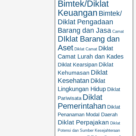
Bimtek/Diklat
Keuangan
Bimtek/
Diklat Pengadaan
Barang dan Jasa
Camat
DIklat Barang dan
Aset
Diklat
Diklat Camat
Camat Lurah dan Kades
Diklat
Diklat Kearsipan
Diklat
Kehumasan
Kesehatan
Diklat
Lingkungan Hidup
Diklat
Diklat
Pariwisata
Pemerintahan
Diklat
Penanaman Modal Daerah
Diklat Perpajakan
Diklat
Potensi dan Sumber Kesejahteraan