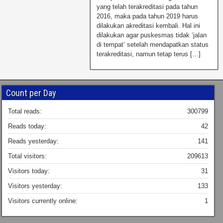
yang telah terakreditasi pada tahun
2016, maka pada tahun 2019 harus
dilakukan akreditasi kembali. Hal ini
dilakukan agar puskesmas tidak ‘jalan
di tempat’ setelah mendapatkan status
terakreditasi, namun tetap terus […]
Count per Day
Total reads:
300799
Reads today:
42
Reads yesterday:
141
Total visitors:
209613
Visitors today:
31
Visitors yesterday:
133
Visitors currently online:
1