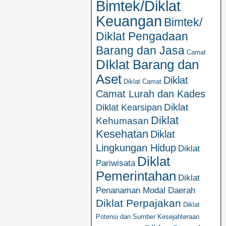
Bimtek/Diklat
Keuangan
Bimtek/
Diklat Pengadaan
Barang dan Jasa
Camat
DIklat Barang dan
Aset
Diklat
Diklat Camat
Camat Lurah dan Kades
Diklat
Diklat Kearsipan
Diklat
Kehumasan
Kesehatan
Diklat
Lingkungan Hidup
Diklat
Diklat
Pariwisata
Pemerintahan
Diklat
Penanaman Modal Daerah
Diklat Perpajakan
Diklat
Potensi dan Sumber Kesejahteraan