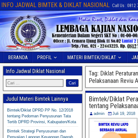
INFO JADWAL BIMTEK & DIKLAT NASIONAL
Call Us : 0812
BERANDA
PROFIL
MATERI BIMTEK/DIKLAT
JA
Info Jadwal Diklat Nasional
Tag:
Diklat Peratura
Pelaksanaan Reviu A
Bimtek/Diklat Per
Judul Materi Bimtek Lainnya
tentang Pelaksana
Bimtek/Diklat DPRD PP No. 12/2018
admin
Juli 19, 2018
tentang Pedoman Penyusunan Tata
Tertib DPRD Provinsi, Kabupaten/Kota
Bimtek Strategi Penyusunan dan
Penyajian Laporan Keuangan Daerah