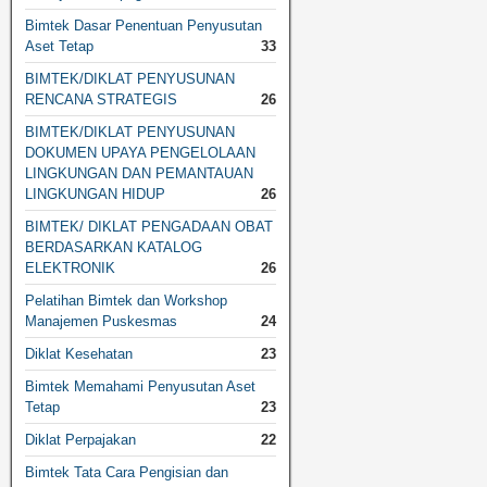
Bimtek Dasar Penentuan Penyusutan
Aset Tetap
33
BIMTEK/DIKLAT PENYUSUNAN
RENCANA STRATEGIS
26
BIMTEK/DIKLAT PENYUSUNAN
DOKUMEN UPAYA PENGELOLAAN
LINGKUNGAN DAN PEMANTAUAN
LINGKUNGAN HIDUP
26
BIMTEK/ DIKLAT PENGADAAN OBAT
BERDASARKAN KATALOG
ELEKTRONIK
26
Pelatihan Bimtek dan Workshop
Manajemen Puskesmas
24
Diklat Kesehatan
23
Bimtek Memahami Penyusutan Aset
Tetap
23
Diklat Perpajakan
22
Bimtek Tata Cara Pengisian dan