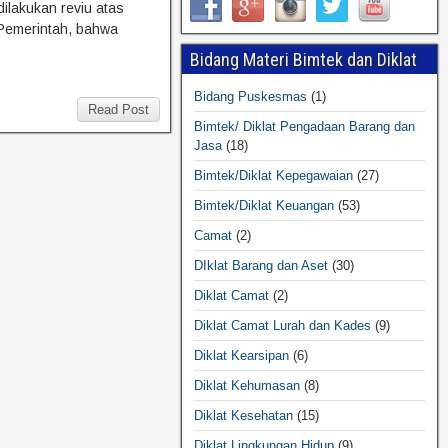
ilakukan reviu atas
 Pemerintah, bahwa
Bidang Materi Bimtek dan Diklat
Bidang Puskesmas
(1)
Read Post
Bimtek/ Diklat Pengadaan Barang dan
Jasa
(18)
Bimtek/Diklat Kepegawaian
(27)
Bimtek/Diklat Keuangan
(53)
Camat
(2)
DIklat Barang dan Aset
(30)
Diklat Camat
(2)
Diklat Camat Lurah dan Kades
(9)
Diklat Kearsipan
(6)
Diklat Kehumasan
(8)
Diklat Kesehatan
(15)
Diklat Lingkungan Hidup
(9)