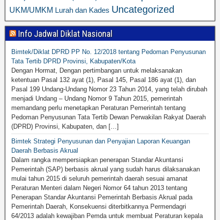
Uncategorized
UKM/UMKM
Lurah dan Kades
Info Jadwal Diklat Nasional
Bimtek/Diklat DPRD PP No. 12/2018 tentang Pedoman Penyusunan
Tata Tertib DPRD Provinsi, Kabupaten/Kota
Dengan Hormat, Dengan pertimbangan untuk melaksanakan
ketentuan Pasal 132 ayat (1), Pasal 145, Pasal 186 ayat (1), dan
Pasal 199 Undang-Undang Nomor 23 Tahun 2014, yang telah dirubah
menjadi Undang – Undang Nomor 9 Tahun 2015, pemerintah
memandang perlu menetapkan Peraturan Pemerintah tentang
Pedoman Penyusunan Tata Tertib Dewan Perwakilan Rakyat Daerah
(DPRD) Provinsi, Kabupaten, dan […]
Bimtek Strategi Penyusunan dan Penyajian Laporan Keuangan
Daerah Berbasis Akrual
Dalam rangka mempersiapkan penerapan Standar Akuntansi
Pemerintah (SAP) berbasis akrual yang sudah harus dilaksanakan
mulai tahun 2015 di seluruh pemerintah daerah sesuai amanat
Peraturan Menteri dalam Negeri Nomor 64 tahun 2013 tentang
Penerapan Standar Akuntansi Pemerintah Berbasis Akrual pada
Pemerintah Daerah, Konsekuensi diterbitkannya Permendagri
64/2013 adalah kewajiban Pemda untuk membuat Peraturan kepala