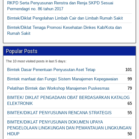
RKPD Serta Penyusunan Renstra dan Renja SKPD Sesuai
Permendagri no. 86 tahun 2017
Bimtek/Diklat Pengolahan Limbah Cair dan Limbah Rumah Sakit
Bimtek/Diklat Tenaga Promosi Kesehatan Dinkes Kab/Kota dan
Rumah Sakit
Popular Posts
The 10 most visited posts in last 5 days:
Bimtek Dasar Penentuan Penyusutan Aset Tetap
101
Bimtek manfaat dan Fungsi Sistem Manajemen Kepegawaian
99
Pelatihan Bimtek dan Workshop Manajemen Puskesmas
79
BIMTEK/ DIKLAT PENGADAAN OBAT BERDASARKAN KATALOG
ELEKTRONIK
65
BIMTEK/DIKLAT PENYUSUNAN RENCANA STRATEGIS
55
BIMTEK/DIKLAT PENYUSUNAN DOKUMEN UPAYA
PENGELOLAAN LINGKUNGAN DAN PEMANTAUAN LINGKUNGAN
HIDUP
50