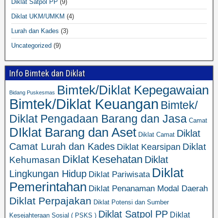
Diklat Satpol PP
(9)
Diklat UKM/UMKM
(4)
Lurah dan Kades
(3)
Uncategorized
(9)
Info Bimtek dan Diklat
Bimtek/Diklat Kepegawaian
Bidang Puskesmas
Bimtek/Diklat Keuangan
Bimtek/
Diklat Pengadaan Barang dan Jasa
Camat
DIklat Barang dan Aset
Diklat
Diklat Camat
Camat Lurah dan Kades
Diklat
Diklat Kearsipan
Diklat Kesehatan
Diklat
Kehumasan
Diklat
Lingkungan Hidup
Diklat Pariwisata
Pemerintahan
Diklat Penanaman Modal Daerah
Diklat Perpajakan
Diklat Potensi dan Sumber
Diklat Satpol PP
Diklat
Kesejahteraan Sosial ( PSKS )