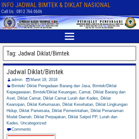
INFO JADWAL BIMTEK & DIKLAT NASIONAL
Call Us : 0812 766 0606
Tag:
Jadwal Diklat/Bimtek
Jadwal Diklat/Bimtek
admin
Maret 18, 2018
Bimtek/ Diklat Pengadaan Barang dan Jasa
,
Bimtek/Diklat
Kepegawaian
,
Bimtek/Diklat Keuangan
,
Camat
,
DIklat Barang dan
Aset
,
Diklat Camat
,
Diklat Camat Lurah dan Kades
,
Diklat
Kearsipan
,
Diklat Kehumasan
,
Diklat Kesehatan
,
Diklat Lingkungan
Hidup
,
Diklat Pariwisata
,
Diklat Pemerintahan
,
Diklat Penanaman
Modal Daerah
,
Diklat Perpajakan
,
Diklat Satpol PP
,
Lurah dan
Kades
,
Uncategorized
Comments