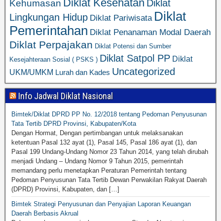
Diklat Kesehatan
Diklat
Kehumasan
Diklat
Lingkungan Hidup
Diklat Pariwisata
Pemerintahan
Diklat Penanaman Modal Daerah
Diklat Perpajakan
Diklat Potensi dan Sumber
Diklat Satpol PP
Diklat
Kesejahteraan Sosial ( PSKS )
Uncategorized
UKM/UMKM
Lurah dan Kades
Info Jadwal Diklat Nasional
Bimtek/Diklat DPRD PP No. 12/2018 tentang Pedoman Penyusunan
Tata Tertib DPRD Provinsi, Kabupaten/Kota
Dengan Hormat, Dengan pertimbangan untuk melaksanakan
ketentuan Pasal 132 ayat (1), Pasal 145, Pasal 186 ayat (1), dan
Pasal 199 Undang-Undang Nomor 23 Tahun 2014, yang telah dirubah
menjadi Undang – Undang Nomor 9 Tahun 2015, pemerintah
memandang perlu menetapkan Peraturan Pemerintah tentang
Pedoman Penyusunan Tata Tertib Dewan Perwakilan Rakyat Daerah
(DPRD) Provinsi, Kabupaten, dan […]
Bimtek Strategi Penyusunan dan Penyajian Laporan Keuangan
Daerah Berbasis Akrual