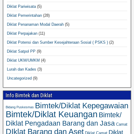
Diklat Pariwisata
(5)
Diklat Pemerintahan
(28)
Diklat Penanaman Modal Daerah
(5)
Diklat Perpajakan
(11)
Diklat Potensi dan Sumber Kesejahteraan Sosial ( PSKS )
(2)
Diklat Satpol PP
(9)
Diklat UKM/UMKM
(4)
Lurah dan Kades
(3)
Uncategorized
(9)
Info Bimtek dan Diklat
Bimtek/Diklat Kepegawaian
Bidang Puskesmas
Bimtek/Diklat Keuangan
Bimtek/
Diklat Pengadaan Barang dan Jasa
Camat
DIklat Barang dan Aset
Diklat
Diklat Camat