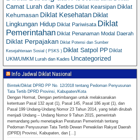
Camat Lurah dan Kades
Diklat
Diklat Kearsipan
Diklat Kesehatan
Diklat
Kehumasan
Diklat
Lingkungan Hidup
Diklat Pariwisata
Pemerintahan
Diklat Penanaman Modal Daerah
Diklat Perpajakan
Diklat Potensi dan Sumber
Diklat Satpol PP
Diklat
Kesejahteraan Sosial ( PSKS )
Uncategorized
UKM/UMKM
Lurah dan Kades
Info Jadwal Diklat Nasional
Bimtek/Diklat DPRD PP No. 12/2018 tentang Pedoman Penyusunan
Tata Tertib DPRD Provinsi, Kabupaten/Kota
Dengan Hormat, Dengan pertimbangan untuk melaksanakan
ketentuan Pasal 132 ayat (1), Pasal 145, Pasal 186 ayat (1), dan
Pasal 199 Undang-Undang Nomor 23 Tahun 2014, yang telah dirubah
menjadi Undang – Undang Nomor 9 Tahun 2015, pemerintah
memandang perlu menetapkan Peraturan Pemerintah tentang
Pedoman Penyusunan Tata Tertib Dewan Perwakilan Rakyat Daerah
(DPRD) Provinsi, Kabupaten, dan […]