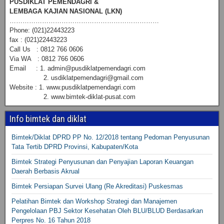
PUSDIKLAT PEMENDAGRI &
LEMBAGA KAJIAN NASIONAL (LKN)
……………………………………………………………
Phone: (021)22443223
fax : (021)22443223
Call Us : 0812 766 0606
Via WA : 0812 766 0606
Email : 1. admin@pusdiklatpemendagri.com
2. usdiklatpemendagri@gmail.com
Website : 1. www.pusdiklatpemendagri.com
2. www.bimtek-diklat-pusat.com
Info bimtek dan diklat
Bimtek/Diklat DPRD PP No. 12/2018 tentang Pedoman Penyusunan
Tata Tertib DPRD Provinsi, Kabupaten/Kota
Bimtek Strategi Penyusunan dan Penyajian Laporan Keuangan
Daerah Berbasis Akrual
Bimtek Persiapan Survei Ulang (Re Akreditasi) Puskesmas
Pelatihan Bimtek dan Workshop Strategi dan Manajemen
Pengelolaan PBJ Sektor Kesehatan Oleh BLU/BLUD Berdasarkan
Perpres No. 16 Tahun 2018