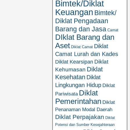
Bimtek/Diklat
Keuangan
Bimtek/
Diklat Pengadaan
Barang dan Jasa
Camat
DIklat Barang dan
Aset
Diklat
Diklat Camat
Camat Lurah dan Kades
Diklat
Diklat Kearsipan
Diklat
Kehumasan
Kesehatan
Diklat
Lingkungan Hidup
Diklat
Diklat
Pariwisata
Pemerintahan
Diklat
Penanaman Modal Daerah
Diklat Perpajakan
Diklat
Potensi dan Sumber Kesejahteraan