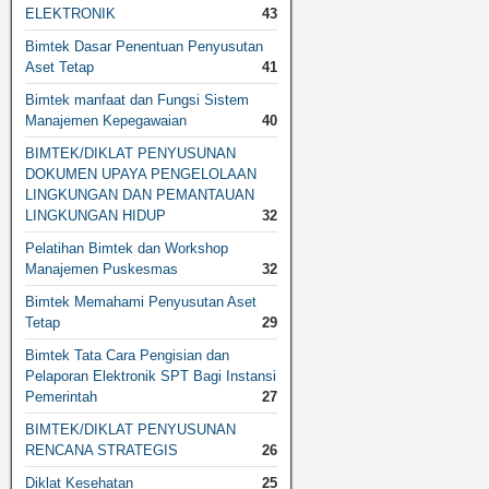
ELEKTRONIK
43
Bimtek Dasar Penentuan Penyusutan
Aset Tetap
41
Bimtek manfaat dan Fungsi Sistem
Manajemen Kepegawaian
40
BIMTEK/DIKLAT PENYUSUNAN
DOKUMEN UPAYA PENGELOLAAN
LINGKUNGAN DAN PEMANTAUAN
LINGKUNGAN HIDUP
32
Pelatihan Bimtek dan Workshop
Manajemen Puskesmas
32
Bimtek Memahami Penyusutan Aset
Tetap
29
Bimtek Tata Cara Pengisian dan
Pelaporan Elektronik SPT Bagi Instansi
Pemerintah
27
BIMTEK/DIKLAT PENYUSUNAN
RENCANA STRATEGIS
26
Diklat Kesehatan
25