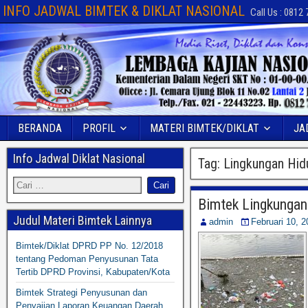
INFO JADWAL BIMTEK & DIKLAT NASIONAL
Call Us : 0812
BERANDA
PROFIL
MATERI BIMTEK/DIKLAT
JA
Info Jadwal Diklat Nasional
Tag:
Lingkungan Hid
Bimtek Lingkungan
Judul Materi Bimtek Lainnya
admin
Februari 10, 2
Bimtek/Diklat DPRD PP No. 12/2018
tentang Pedoman Penyusunan Tata
Tertib DPRD Provinsi, Kabupaten/Kota
Bimtek Strategi Penyusunan dan
Penyajian Laporan Keuangan Daerah