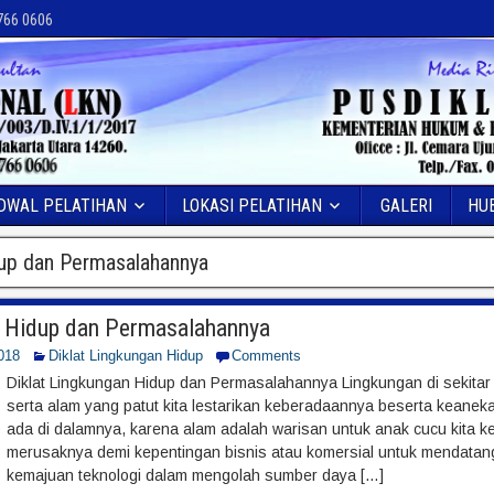
 766 0606
DWAL PELATIHAN
LOKASI PELATIHAN
GALERI
HU
up dan Permasalahannya
 Hidup dan Permasalahannya
018
Diklat Lingkungan Hidup
Comments
Diklat Lingkungan Hidup dan Permasalahannya Lingkungan di sekitar ki
serta alam yang patut kita lestarikan keberadaannya beserta keane
ada di dalamnya, karena alam adalah warisan untuk anak cucu kita kel
merusaknya demi kepentingan bisnis atau komersial untuk mendata
kemajuan teknologi dalam mengolah sumber daya […]