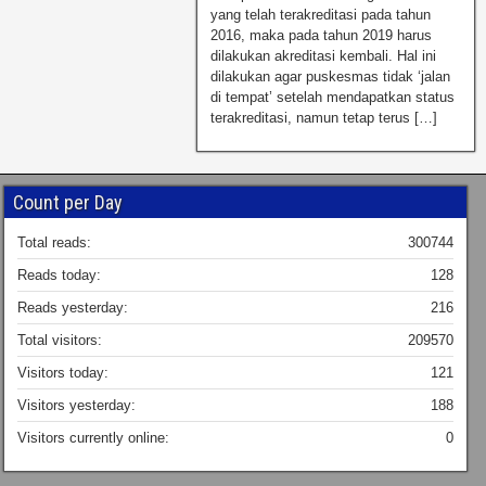
yang telah terakreditasi pada tahun
2016, maka pada tahun 2019 harus
dilakukan akreditasi kembali. Hal ini
dilakukan agar puskesmas tidak ‘jalan
di tempat’ setelah mendapatkan status
terakreditasi, namun tetap terus […]
Count per Day
Total reads:
300744
Reads today:
128
Reads yesterday:
216
Total visitors:
209570
Visitors today:
121
Visitors yesterday:
188
Visitors currently online:
0