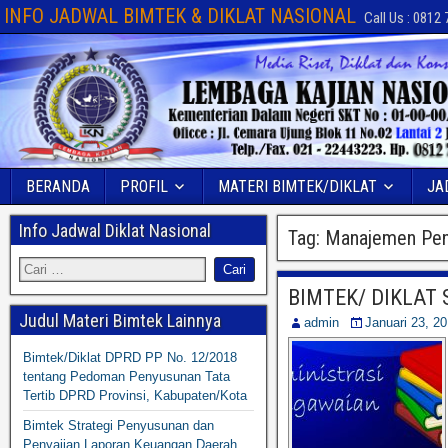
INFO JADWAL BIMTEK & DIKLAT NASIONAL
Call Us : 0812
BERANDA
PROFIL
MATERI BIMTEK/DIKLAT
JA
Info Jadwal Diklat Nasional
Tag:
Manajemen Peni
BIMTEK/ DIKLAT
Judul Materi Bimtek Lainnya
admin
Januari 23, 2
Bimtek/Diklat DPRD PP No. 12/2018
tentang Pedoman Penyusunan Tata
Tertib DPRD Provinsi, Kabupaten/Kota
Bimtek Strategi Penyusunan dan
Penyajian Laporan Keuangan Daerah