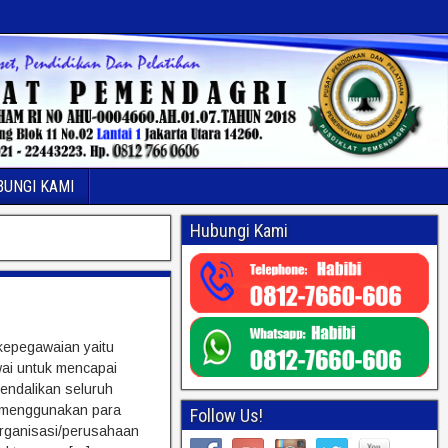
BUNGI KAMI
Hubungi Kami
 kepegawaian yaitu
ai untuk mencapai
endalikan seluruh
 menggunakan para
Follow Us!
organisasi/perusahaan