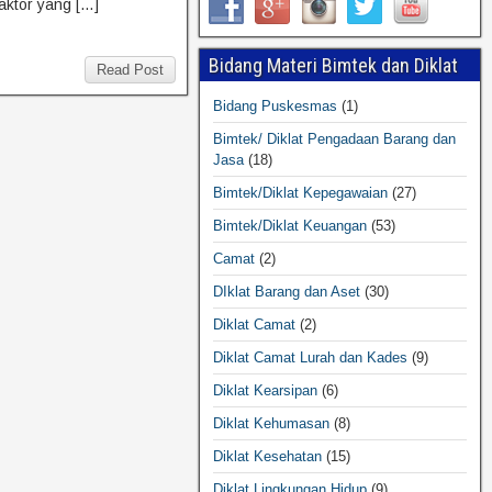
aktor yang […]
Bidang Materi Bimtek dan Diklat
Read Post
Bidang Puskesmas
(1)
Bimtek/ Diklat Pengadaan Barang dan
Jasa
(18)
Bimtek/Diklat Kepegawaian
(27)
Bimtek/Diklat Keuangan
(53)
Camat
(2)
DIklat Barang dan Aset
(30)
Diklat Camat
(2)
Diklat Camat Lurah dan Kades
(9)
Diklat Kearsipan
(6)
Diklat Kehumasan
(8)
Diklat Kesehatan
(15)
Diklat Lingkungan Hidup
(9)