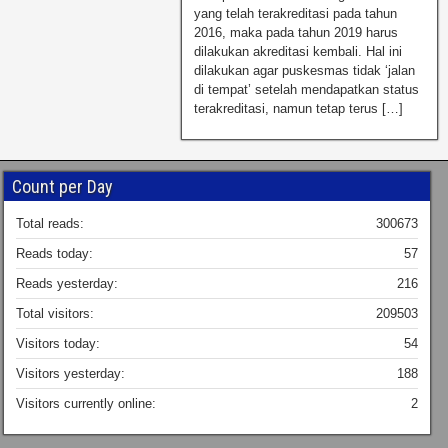
yang telah terakreditasi pada tahun
2016, maka pada tahun 2019 harus
dilakukan akreditasi kembali. Hal ini
dilakukan agar puskesmas tidak ‘jalan
di tempat’ setelah mendapatkan status
terakreditasi, namun tetap terus […]
Count per Day
Total reads:
300673
Reads today:
57
Reads yesterday:
216
Total visitors:
209503
Visitors today:
54
Visitors yesterday:
188
Visitors currently online:
2