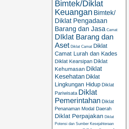
Bimtek/Diklat
Keuangan
Bimtek/
Diklat Pengadaan
Barang dan Jasa
Camat
DIklat Barang dan
Aset
Diklat
Diklat Camat
Camat Lurah dan Kades
Diklat
Diklat Kearsipan
Diklat
Kehumasan
Kesehatan
Diklat
Lingkungan Hidup
Diklat
Diklat
Pariwisata
Pemerintahan
Diklat
Penanaman Modal Daerah
Diklat Perpajakan
Diklat
Potensi dan Sumber Kesejahteraan