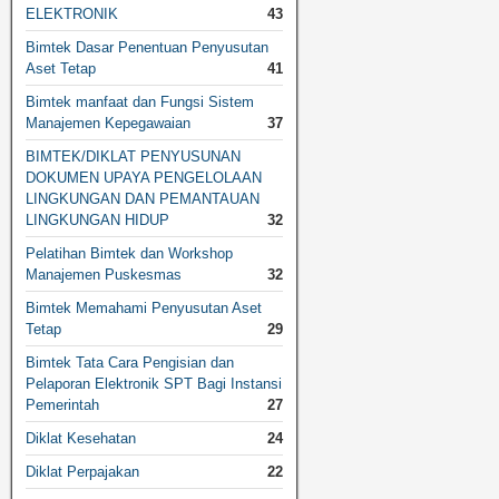
ELEKTRONIK
43
Bimtek Dasar Penentuan Penyusutan
Aset Tetap
41
Bimtek manfaat dan Fungsi Sistem
Manajemen Kepegawaian
37
BIMTEK/DIKLAT PENYUSUNAN
DOKUMEN UPAYA PENGELOLAAN
LINGKUNGAN DAN PEMANTAUAN
LINGKUNGAN HIDUP
32
Pelatihan Bimtek dan Workshop
Manajemen Puskesmas
32
Bimtek Memahami Penyusutan Aset
Tetap
29
Bimtek Tata Cara Pengisian dan
Pelaporan Elektronik SPT Bagi Instansi
Pemerintah
27
Diklat Kesehatan
24
Diklat Perpajakan
22