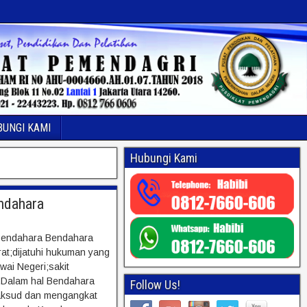
BUNGI KAMI
Hubungi Kami
ndahara
 Bendahara Bendahara
rat;dijatuhi hukuman yang
ai Negeri;sakit
a.Dalam hal Bendahara
Follow Us!
maksud dan mengangkat