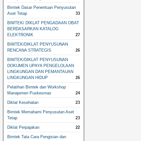
Bimtek Dasar Penentuan Penyusutan
Aset Tetap
33
BIMTEK/ DIKLAT PENGADAAN OBAT
BERDASARKAN KATALOG
ELEKTRONIK
27
BIMTEK/DIKLAT PENYUSUNAN
RENCANA STRATEGIS
26
BIMTEK/DIKLAT PENYUSUNAN
DOKUMEN UPAYA PENGELOLAAN
LINGKUNGAN DAN PEMANTAUAN
LINGKUNGAN HIDUP
26
Pelatihan Bimtek dan Workshop
Manajemen Puskesmas
24
Diklat Kesehatan
23
Bimtek Memahami Penyusutan Aset
Tetap
23
Diklat Perpajakan
22
Bimtek Tata Cara Pengisian dan