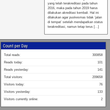
yang telah terakreditasi pada tahun
2016, maka pada tahun 2019 harus
dilakukan akreditasi kembali. Hal ini
dilakukan agar puskesmas tidak ‘jalan
di tempat’ setelah mendapatkan status
terakreditasi, namun tetap terus […]
Count per Day
Total reads:
300858
Reads today:
101
Reads yesterday:
141
Total visitors:
209658
Visitors today:
76
Visitors yesterday:
133
Visitors currently online:
2