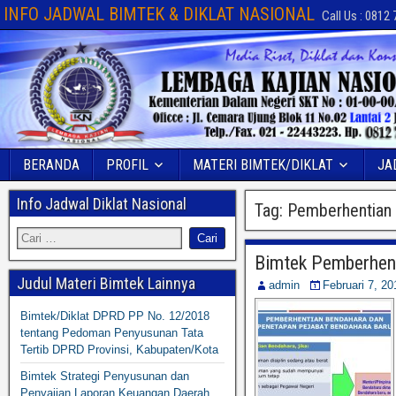
INFO JADWAL BIMTEK & DIKLAT NASIONAL
Call Us : 0812
BERANDA
PROFIL
MATERI BIMTEK/DIKLAT
JA
Info Jadwal Diklat Nasional
Tag:
Pemberhentian
Bimtek Pemberhent
Judul Materi Bimtek Lainnya
admin
Februari 7, 20
Bimtek/Diklat DPRD PP No. 12/2018
tentang Pedoman Penyusunan Tata
Tertib DPRD Provinsi, Kabupaten/Kota
Bimtek Strategi Penyusunan dan
Penyajian Laporan Keuangan Daerah