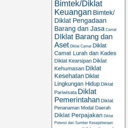
Bimtek/Diklat
Keuangan
Bimtek/
Diklat Pengadaan
Barang dan Jasa
Camat
DIklat Barang dan
Aset
Diklat
Diklat Camat
Camat Lurah dan Kades
Diklat
Diklat Kearsipan
Diklat
Kehumasan
Kesehatan
Diklat
Lingkungan Hidup
Diklat
Diklat
Pariwisata
Pemerintahan
Diklat
Penanaman Modal Daerah
Diklat Perpajakan
Diklat
Potensi dan Sumber Kesejahteraan