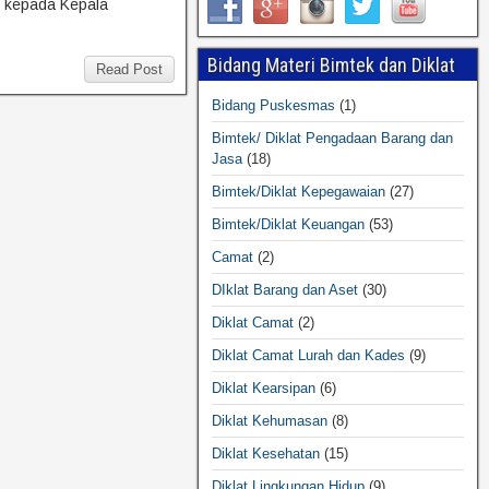
n kepada Kepala
Bidang Materi Bimtek dan Diklat
Read Post
Bidang Puskesmas
(1)
Bimtek/ Diklat Pengadaan Barang dan
Jasa
(18)
Bimtek/Diklat Kepegawaian
(27)
Bimtek/Diklat Keuangan
(53)
Camat
(2)
DIklat Barang dan Aset
(30)
Diklat Camat
(2)
Diklat Camat Lurah dan Kades
(9)
Diklat Kearsipan
(6)
Diklat Kehumasan
(8)
Diklat Kesehatan
(15)
Diklat Lingkungan Hidup
(9)