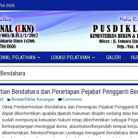
 766 0606
DWAL PELATIHAN
LOKASI PELATIHAN
GALERI
HU
 Bendahara
ian Bendahara dan Penetapan Pejabat Pengganti Be
18
Bimtek/Diklat Keuangan
Comments
Diklat Pemberhentian Bendahara dan Penetapan Pejabat Pengganti
dapat diberhentikan apabila:dijatuhi hukuman disiplin sedang atau be
sudah mempunyai kekuatan hukum tetap;diberhentikan sebagai Pegaw
berkepanjangan;meninggal dunia; ataumutasi/berpindah tempat kerj
diberhentikan, Menteri/Pimpinan Lembaga mengganti Bendahara di