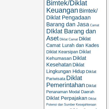
Bimtek/Diklat
Keuangan
Bimtek/
Diklat Pengadaan
Barang dan Jasa
Camat
DIklat Barang dan
Aset
Diklat
Diklat Camat
Camat Lurah dan Kades
Diklat
Diklat Kearsipan
Diklat
Kehumasan
Kesehatan
Diklat
Lingkungan Hidup
Diklat
Diklat
Pariwisata
Pemerintahan
Diklat
Penanaman Modal Daerah
Diklat Perpajakan
Diklat
Potensi dan Sumber Kesejahteraan