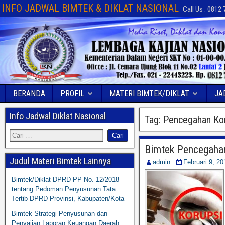
INFO JADWAL BIMTEK & DIKLAT NASIONAL
Call Us : 0812
BERANDA
PROFIL
MATERI BIMTEK/DIKLAT
JA
Info Jadwal Diklat Nasional
Tag:
Pencegahan Kor
Bimtek Pencegaha
Judul Materi Bimtek Lainnya
admin
Februari 9, 20
Bimtek/Diklat DPRD PP No. 12/2018
tentang Pedoman Penyusunan Tata
Tertib DPRD Provinsi, Kabupaten/Kota
Bimtek Strategi Penyusunan dan
Penyajian Laporan Keuangan Daerah