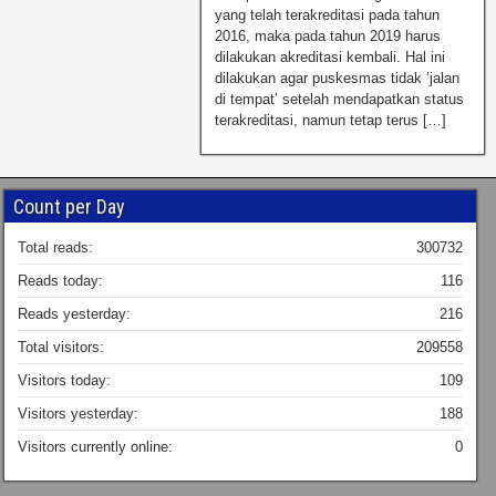
yang telah terakreditasi pada tahun
2016, maka pada tahun 2019 harus
dilakukan akreditasi kembali. Hal ini
dilakukan agar puskesmas tidak ‘jalan
di tempat’ setelah mendapatkan status
terakreditasi, namun tetap terus […]
Count per Day
Total reads:
300732
Reads today:
116
Reads yesterday:
216
Total visitors:
209558
Visitors today:
109
Visitors yesterday:
188
Visitors currently online:
0