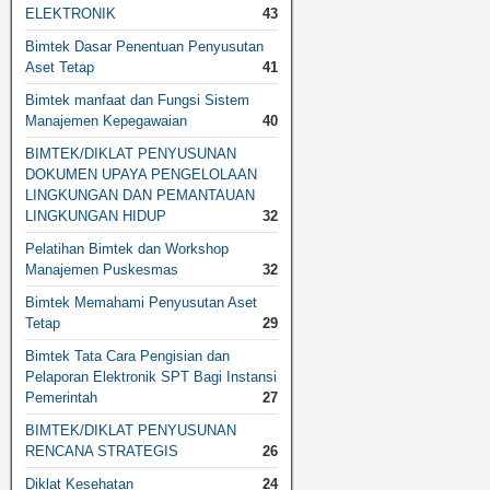
ELEKTRONIK
43
Bimtek Dasar Penentuan Penyusutan
Aset Tetap
41
Bimtek manfaat dan Fungsi Sistem
Manajemen Kepegawaian
40
BIMTEK/DIKLAT PENYUSUNAN
DOKUMEN UPAYA PENGELOLAAN
LINGKUNGAN DAN PEMANTAUAN
LINGKUNGAN HIDUP
32
Pelatihan Bimtek dan Workshop
Manajemen Puskesmas
32
Bimtek Memahami Penyusutan Aset
Tetap
29
Bimtek Tata Cara Pengisian dan
Pelaporan Elektronik SPT Bagi Instansi
Pemerintah
27
BIMTEK/DIKLAT PENYUSUNAN
RENCANA STRATEGIS
26
Diklat Kesehatan
24