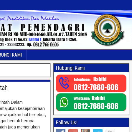
BUNGI KAMI
Hubungi Kami
tah
intah Dalam
emajukan kesejahteraan
mewujudkan hal tersebut,
gai bentuk berupa
Follow Us!
intah juga memerlukan