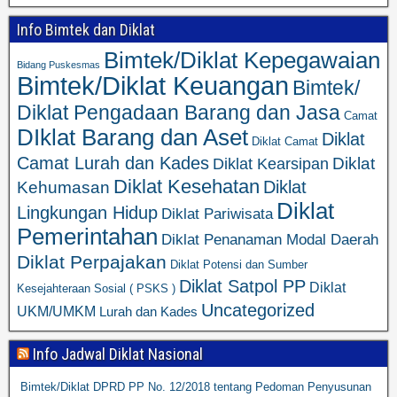
Info Bimtek dan Diklat
Bimtek/Diklat Kepegawaian
Bidang Puskesmas
Bimtek/Diklat Keuangan
Bimtek/
Diklat Pengadaan Barang dan Jasa
Camat
DIklat Barang dan Aset
Diklat
Diklat Camat
Camat Lurah dan Kades
Diklat
Diklat Kearsipan
Diklat Kesehatan
Diklat
Kehumasan
Diklat
Lingkungan Hidup
Diklat Pariwisata
Pemerintahan
Diklat Penanaman Modal Daerah
Diklat Perpajakan
Diklat Potensi dan Sumber
Diklat Satpol PP
Diklat
Kesejahteraan Sosial ( PSKS )
Uncategorized
UKM/UMKM
Lurah dan Kades
Info Jadwal Diklat Nasional
Bimtek/Diklat DPRD PP No. 12/2018 tentang Pedoman Penyusunan