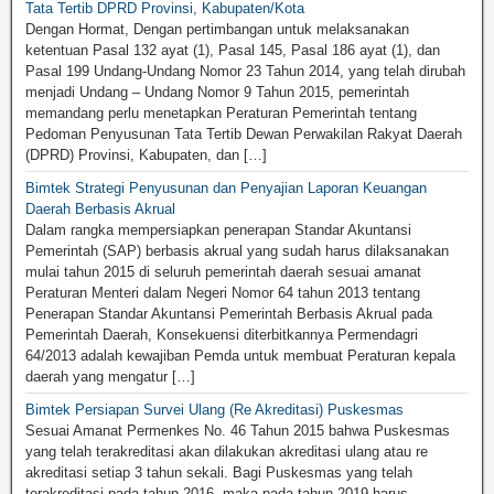
Tata Tertib DPRD Provinsi, Kabupaten/Kota
Dengan Hormat, Dengan pertimbangan untuk melaksanakan
ketentuan Pasal 132 ayat (1), Pasal 145, Pasal 186 ayat (1), dan
Pasal 199 Undang-Undang Nomor 23 Tahun 2014, yang telah dirubah
menjadi Undang – Undang Nomor 9 Tahun 2015, pemerintah
memandang perlu menetapkan Peraturan Pemerintah tentang
Pedoman Penyusunan Tata Tertib Dewan Perwakilan Rakyat Daerah
(DPRD) Provinsi, Kabupaten, dan […]
Bimtek Strategi Penyusunan dan Penyajian Laporan Keuangan
Daerah Berbasis Akrual
Dalam rangka mempersiapkan penerapan Standar Akuntansi
Pemerintah (SAP) berbasis akrual yang sudah harus dilaksanakan
mulai tahun 2015 di seluruh pemerintah daerah sesuai amanat
Peraturan Menteri dalam Negeri Nomor 64 tahun 2013 tentang
Penerapan Standar Akuntansi Pemerintah Berbasis Akrual pada
Pemerintah Daerah, Konsekuensi diterbitkannya Permendagri
64/2013 adalah kewajiban Pemda untuk membuat Peraturan kepala
daerah yang mengatur […]
Bimtek Persiapan Survei Ulang (Re Akreditasi) Puskesmas
Sesuai Amanat Permenkes No. 46 Tahun 2015 bahwa Puskesmas
yang telah terakreditasi akan dilakukan akreditasi ulang atau re
akreditasi setiap 3 tahun sekali. Bagi Puskesmas yang telah
terakreditasi pada tahun 2016, maka pada tahun 2019 harus