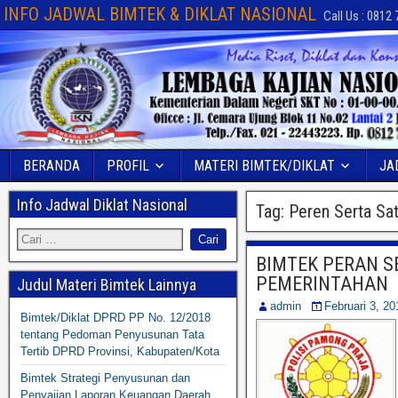
INFO JADWAL BIMTEK & DIKLAT NASIONAL
Call Us : 0812
BERANDA
PROFIL
MATERI BIMTEK/DIKLAT
JA
Info Jadwal Diklat Nasional
Tag:
Peren Serta Sa
BIMTEK PERAN S
PEMERINTAHAN
Judul Materi Bimtek Lainnya
admin
Februari 3, 20
Bimtek/Diklat DPRD PP No. 12/2018
tentang Pedoman Penyusunan Tata
Tertib DPRD Provinsi, Kabupaten/Kota
Bimtek Strategi Penyusunan dan
Penyajian Laporan Keuangan Daerah