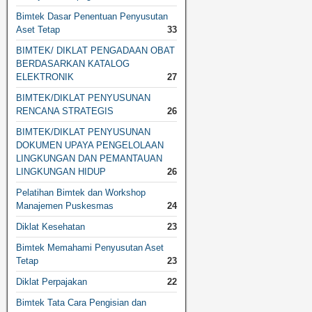
Bimtek Dasar Penentuan Penyusutan
Aset Tetap
33
BIMTEK/ DIKLAT PENGADAAN OBAT
BERDASARKAN KATALOG
ELEKTRONIK
27
BIMTEK/DIKLAT PENYUSUNAN
RENCANA STRATEGIS
26
BIMTEK/DIKLAT PENYUSUNAN
DOKUMEN UPAYA PENGELOLAAN
LINGKUNGAN DAN PEMANTAUAN
LINGKUNGAN HIDUP
26
Pelatihan Bimtek dan Workshop
Manajemen Puskesmas
24
Diklat Kesehatan
23
Bimtek Memahami Penyusutan Aset
Tetap
23
Diklat Perpajakan
22
Bimtek Tata Cara Pengisian dan