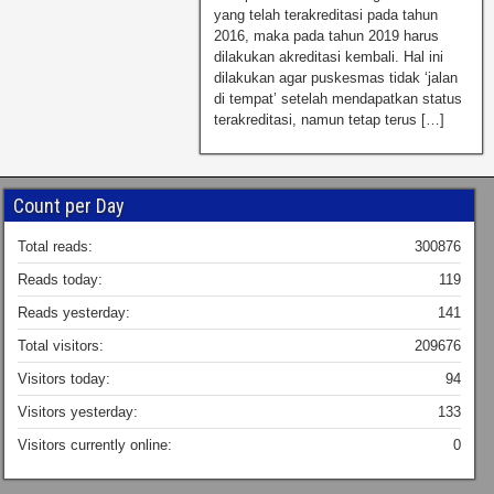
yang telah terakreditasi pada tahun
2016, maka pada tahun 2019 harus
dilakukan akreditasi kembali. Hal ini
dilakukan agar puskesmas tidak ‘jalan
di tempat’ setelah mendapatkan status
terakreditasi, namun tetap terus […]
Count per Day
Total reads:
300876
Reads today:
119
Reads yesterday:
141
Total visitors:
209676
Visitors today:
94
Visitors yesterday:
133
Visitors currently online:
0