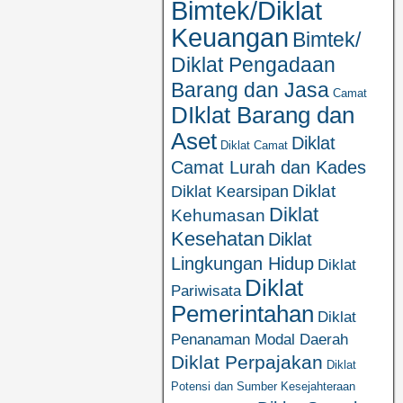
Bimtek/Diklat
Keuangan
Bimtek/
Diklat Pengadaan
Barang dan Jasa
Camat
DIklat Barang dan
Aset
Diklat
Diklat Camat
Camat Lurah dan Kades
Diklat
Diklat Kearsipan
Diklat
Kehumasan
Kesehatan
Diklat
Lingkungan Hidup
Diklat
Diklat
Pariwisata
Pemerintahan
Diklat
Penanaman Modal Daerah
Diklat Perpajakan
Diklat
Potensi dan Sumber Kesejahteraan