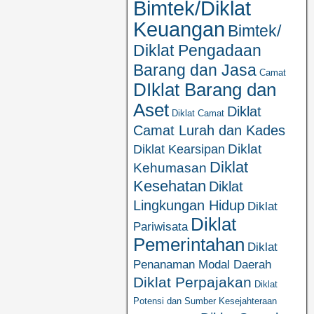
Bimtek/Diklat
Keuangan
Bimtek/
Diklat Pengadaan
Barang dan Jasa
Camat
DIklat Barang dan
Aset
Diklat
Diklat Camat
Camat Lurah dan Kades
Diklat
Diklat Kearsipan
Diklat
Kehumasan
Kesehatan
Diklat
Lingkungan Hidup
Diklat
Diklat
Pariwisata
Pemerintahan
Diklat
Penanaman Modal Daerah
Diklat Perpajakan
Diklat
Potensi dan Sumber Kesejahteraan