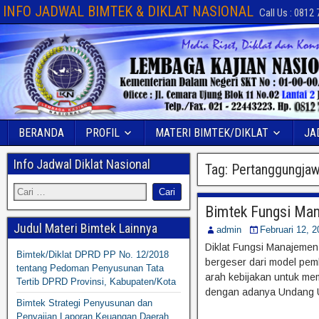
INFO JADWAL BIMTEK & DIKLAT NASIONAL
Call Us : 0812
BERANDA
PROFIL
MATERI BIMTEK/DIKLAT
JA
Info Jadwal Diklat Nasional
Tag:
Pertanggungja
Bimtek Fungsi Ma
Judul Materi Bimtek Lainnya
admin
Februari 12, 2
Diklat Fungsi Manajemen
Bimtek/Diklat DPRD PP No. 12/2018
bergeser dari model pem
tentang Pedoman Penyusunan Tata
arah kebijakan untuk mem
Tertib DPRD Provinsi, Kabupaten/Kota
dengan adanya Undang U
Bimtek Strategi Penyusunan dan
Penyajian Laporan Keuangan Daerah