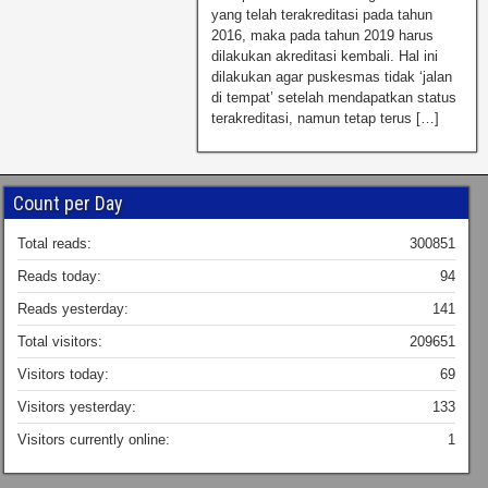
yang telah terakreditasi pada tahun
2016, maka pada tahun 2019 harus
dilakukan akreditasi kembali. Hal ini
dilakukan agar puskesmas tidak ‘jalan
di tempat’ setelah mendapatkan status
terakreditasi, namun tetap terus […]
Count per Day
Total reads:
300851
Reads today:
94
Reads yesterday:
141
Total visitors:
209651
Visitors today:
69
Visitors yesterday:
133
Visitors currently online:
1