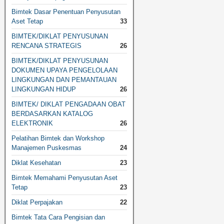
Bimtek Dasar Penentuan Penyusutan
Aset Tetap
33
BIMTEK/DIKLAT PENYUSUNAN
RENCANA STRATEGIS
26
BIMTEK/DIKLAT PENYUSUNAN
DOKUMEN UPAYA PENGELOLAAN
LINGKUNGAN DAN PEMANTAUAN
LINGKUNGAN HIDUP
26
BIMTEK/ DIKLAT PENGADAAN OBAT
BERDASARKAN KATALOG
ELEKTRONIK
26
Pelatihan Bimtek dan Workshop
Manajemen Puskesmas
24
Diklat Kesehatan
23
Bimtek Memahami Penyusutan Aset
Tetap
23
Diklat Perpajakan
22
Bimtek Tata Cara Pengisian dan