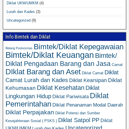
Diklat UKM/UMKM
(4)
Lurah dan Kades
(3)
Uncategorized
(9)
Info Bimtek dan Diklat
Bimtek/Diklat Kepegawaian
Bidang Puskesmas
Bimtek/Diklat Keuangan
Bimtek/
Diklat Pengadaan Barang dan Jasa
Camat
DIklat Barang dan Aset
Diklat
Diklat Camat
Camat Lurah dan Kades
Diklat
Diklat Kearsipan
Diklat Kesehatan
Diklat
Kehumasan
Diklat
Lingkungan Hidup
Diklat Pariwisata
Pemerintahan
Diklat Penanaman Modal Daerah
Diklat Perpajakan
Diklat Potensi dan Sumber
Diklat Satpol PP
Diklat
Kesejahteraan Sosial ( PSKS )
Uncategorized
UKM/UMKM
Lurah dan Kades