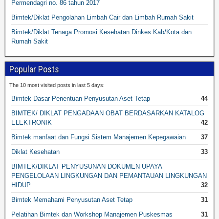
Permendagri no. 86 tahun 2017
Bimtek/Diklat Pengolahan Limbah Cair dan Limbah Rumah Sakit
Bimtek/Diklat Tenaga Promosi Kesehatan Dinkes Kab/Kota dan
Rumah Sakit
Popular Posts
The 10 most visited posts in last 5 days:
Bimtek Dasar Penentuan Penyusutan Aset Tetap
44
BIMTEK/ DIKLAT PENGADAAN OBAT BERDASARKAN KATALOG
ELEKTRONIK
42
Bimtek manfaat dan Fungsi Sistem Manajemen Kepegawaian
37
Diklat Kesehatan
33
BIMTEK/DIKLAT PENYUSUNAN DOKUMEN UPAYA
PENGELOLAAN LINGKUNGAN DAN PEMANTAUAN LINGKUNGAN
HIDUP
32
Bimtek Memahami Penyusutan Aset Tetap
31
Pelatihan Bimtek dan Workshop Manajemen Puskesmas
31