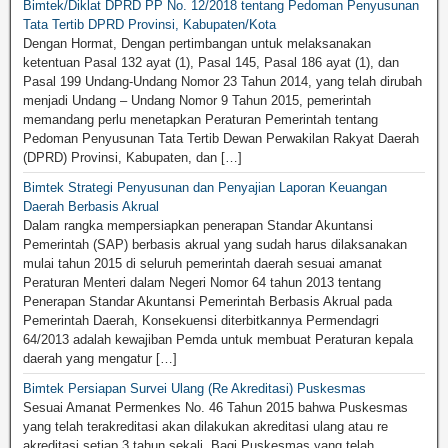
Bimtek/Diklat DPRD PP No. 12/2018 tentang Pedoman Penyusunan
Tata Tertib DPRD Provinsi, Kabupaten/Kota
Dengan Hormat, Dengan pertimbangan untuk melaksanakan
ketentuan Pasal 132 ayat (1), Pasal 145, Pasal 186 ayat (1), dan
Pasal 199 Undang-Undang Nomor 23 Tahun 2014, yang telah dirubah
menjadi Undang – Undang Nomor 9 Tahun 2015, pemerintah
memandang perlu menetapkan Peraturan Pemerintah tentang
Pedoman Penyusunan Tata Tertib Dewan Perwakilan Rakyat Daerah
(DPRD) Provinsi, Kabupaten, dan […]
Bimtek Strategi Penyusunan dan Penyajian Laporan Keuangan
Daerah Berbasis Akrual
Dalam rangka mempersiapkan penerapan Standar Akuntansi
Pemerintah (SAP) berbasis akrual yang sudah harus dilaksanakan
mulai tahun 2015 di seluruh pemerintah daerah sesuai amanat
Peraturan Menteri dalam Negeri Nomor 64 tahun 2013 tentang
Penerapan Standar Akuntansi Pemerintah Berbasis Akrual pada
Pemerintah Daerah, Konsekuensi diterbitkannya Permendagri
64/2013 adalah kewajiban Pemda untuk membuat Peraturan kepala
daerah yang mengatur […]
Bimtek Persiapan Survei Ulang (Re Akreditasi) Puskesmas
Sesuai Amanat Permenkes No. 46 Tahun 2015 bahwa Puskesmas
yang telah terakreditasi akan dilakukan akreditasi ulang atau re
akreditasi setiap 3 tahun sekali. Bagi Puskesmas yang telah