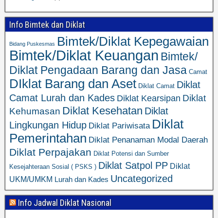
Info Bimtek dan Diklat
Bimtek/Diklat Kepegawaian
Bidang Puskesmas
Bimtek/Diklat Keuangan
Bimtek/
Diklat Pengadaan Barang dan Jasa
Camat
DIklat Barang dan Aset
Diklat
Diklat Camat
Camat Lurah dan Kades
Diklat
Diklat Kearsipan
Diklat Kesehatan
Diklat
Kehumasan
Diklat
Lingkungan Hidup
Diklat Pariwisata
Pemerintahan
Diklat Penanaman Modal Daerah
Diklat Perpajakan
Diklat Potensi dan Sumber
Diklat Satpol PP
Diklat
Kesejahteraan Sosial ( PSKS )
Uncategorized
UKM/UMKM
Lurah dan Kades
Info Jadwal Diklat Nasional