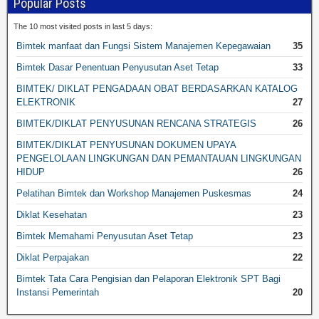
Popular Posts
The 10 most visited posts in last 5 days:
Bimtek manfaat dan Fungsi Sistem Manajemen Kepegawaian
35
Bimtek Dasar Penentuan Penyusutan Aset Tetap
33
BIMTEK/ DIKLAT PENGADAAN OBAT BERDASARKAN KATALOG
ELEKTRONIK
27
BIMTEK/DIKLAT PENYUSUNAN RENCANA STRATEGIS
26
BIMTEK/DIKLAT PENYUSUNAN DOKUMEN UPAYA
PENGELOLAAN LINGKUNGAN DAN PEMANTAUAN LINGKUNGAN
HIDUP
26
Pelatihan Bimtek dan Workshop Manajemen Puskesmas
24
Diklat Kesehatan
23
Bimtek Memahami Penyusutan Aset Tetap
23
Diklat Perpajakan
22
Bimtek Tata Cara Pengisian dan Pelaporan Elektronik SPT Bagi
Instansi Pemerintah
20