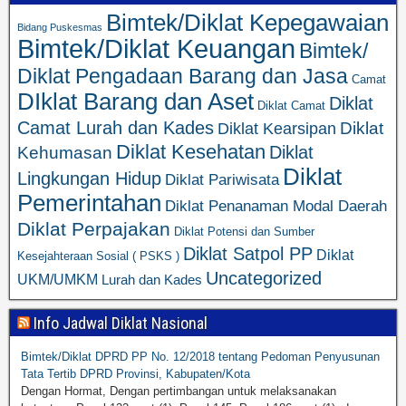
Bimtek/Diklat Kepegawaian
Bidang Puskesmas
Bimtek/Diklat Keuangan
Bimtek/
Diklat Pengadaan Barang dan Jasa
Camat
DIklat Barang dan Aset
Diklat
Diklat Camat
Camat Lurah dan Kades
Diklat
Diklat Kearsipan
Diklat Kesehatan
Diklat
Kehumasan
Diklat
Lingkungan Hidup
Diklat Pariwisata
Pemerintahan
Diklat Penanaman Modal Daerah
Diklat Perpajakan
Diklat Potensi dan Sumber
Diklat Satpol PP
Diklat
Kesejahteraan Sosial ( PSKS )
Uncategorized
UKM/UMKM
Lurah dan Kades
Info Jadwal Diklat Nasional
Bimtek/Diklat DPRD PP No. 12/2018 tentang Pedoman Penyusunan
Tata Tertib DPRD Provinsi, Kabupaten/Kota
Dengan Hormat, Dengan pertimbangan untuk melaksanakan