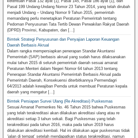
ketentuan Pasal 132 ayat (1), Pasal 145, Pasal 186 ayat (1), dan
Pasal 199 Undang-Undang Nomor 23 Tahun 2014, yang telah dirubah
menjadi Undang – Undang Nomor 9 Tahun 2015, pemerintah
memandang perlu menetapkan Peraturan Pemerintah tentang
Pedoman Penyusunan Tata Tertib Dewan Perwakilan Rakyat Daerah
(DPRD) Provinsi, Kabupaten, dan […]
Bimtek Strategi Penyusunan dan Penyajian Laporan Keuangan
Daerah Berbasis Akrual
Dalam rangka mempersiapkan penerapan Standar Akuntansi
Pemerintah (SAP) berbasis akrual yang sudah harus dilaksanakan
mulai tahun 2015 di seluruh pemerintah daerah sesuai amanat
Peraturan Menteri dalam Negeri Nomor 64 tahun 2013 tentang
Penerapan Standar Akuntansi Pemerintah Berbasis Akrual pada
Pemerintah Daerah, Konsekuensi diterbitkannya Permendagri
64/2013 adalah kewajiban Pemda untuk membuat Peraturan kepala
daerah yang mengatur […]
Bimtek Persiapan Survei Ulang (Re Akreditasi) Puskesmas
Sesuai Amanat Permenkes No. 46 Tahun 2015 bahwa Puskesmas
yang telah terakreditasi akan dilakukan akreditasi ulang atau re
akreditasi setiap 3 tahun sekali. Bagi Puskesmas yang telah
terakreditasi pada tahun 2016, maka pada tahun 2019 harus
dilakukan akreditasi kembali. Hal ini dilakukan agar puskesmas tidak
‘jalan di tempat’ setelah mendapatkan status terakreditasi, namun