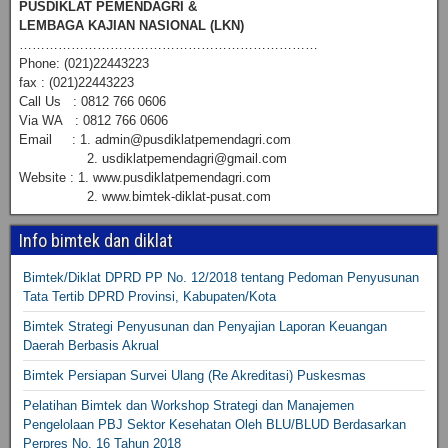
PUSDIKLAT PEMENDAGRI &
LEMBAGA KAJIAN NASIONAL (LKN)
……………………………………………………………
Phone: (021)22443223
fax : (021)22443223
Call Us : 0812 766 0606
Via WA : 0812 766 0606
Email : 1. admin@pusdiklatpemendagri.com
2. usdiklatpemendagri@gmail.com
Website : 1. www.pusdiklatpemendagri.com
2. www.bimtek-diklat-pusat.com
Info bimtek dan diklat
Bimtek/Diklat DPRD PP No. 12/2018 tentang Pedoman Penyusunan
Tata Tertib DPRD Provinsi, Kabupaten/Kota
Bimtek Strategi Penyusunan dan Penyajian Laporan Keuangan
Daerah Berbasis Akrual
Bimtek Persiapan Survei Ulang (Re Akreditasi) Puskesmas
Pelatihan Bimtek dan Workshop Strategi dan Manajemen
Pengelolaan PBJ Sektor Kesehatan Oleh BLU/BLUD Berdasarkan
Perpres No. 16 Tahun 2018