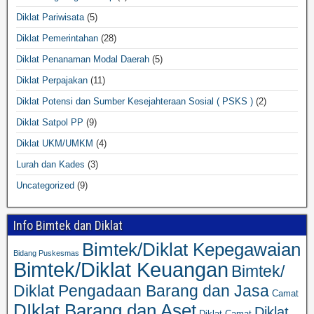
Diklat Pariwisata
(5)
Diklat Pemerintahan
(28)
Diklat Penanaman Modal Daerah
(5)
Diklat Perpajakan
(11)
Diklat Potensi dan Sumber Kesejahteraan Sosial ( PSKS )
(2)
Diklat Satpol PP
(9)
Diklat UKM/UMKM
(4)
Lurah dan Kades
(3)
Uncategorized
(9)
Info Bimtek dan Diklat
Bimtek/Diklat Kepegawaian
Bidang Puskesmas
Bimtek/Diklat Keuangan
Bimtek/
Diklat Pengadaan Barang dan Jasa
Camat
DIklat Barang dan Aset
Diklat
Diklat Camat