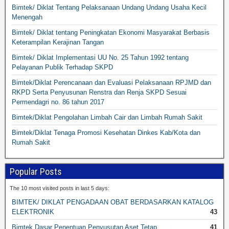
Bimtek/ Diklat Tentang Pelaksanaan Undang Undang Usaha Kecil
Menengah
Bimtek/ Diklat tentang Peningkatan Ekonomi Masyarakat Berbasis
Keterampilan Kerajinan Tangan
Bimtek/ Diklat Implementasi UU No. 25 Tahun 1992 tentang
Pelayanan Publik Terhadap SKPD
Bimtek/Diklat Perencanaan dan Evaluasi Pelaksanaan RPJMD dan
RKPD Serta Penyusunan Renstra dan Renja SKPD Sesuai
Permendagri no. 86 tahun 2017
Bimtek/Diklat Pengolahan Limbah Cair dan Limbah Rumah Sakit
Bimtek/Diklat Tenaga Promosi Kesehatan Dinkes Kab/Kota dan
Rumah Sakit
Popular Posts
The 10 most visited posts in last 5 days:
BIMTEK/ DIKLAT PENGADAAN OBAT BERDASARKAN KATALOG
ELEKTRONIK
43
Bimtek Dasar Penentuan Penyusutan Aset Tetap
41