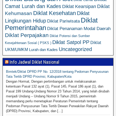
Camat Lurah dan Kades
Diklat
Diklat Kearsipan
Diklat Kesehatan
Diklat
Kehumasan
Diklat
Lingkungan Hidup
Diklat Pariwisata
Pemerintahan
Diklat Penanaman Modal Daerah
Diklat Perpajakan
Diklat Potensi dan Sumber
Diklat Satpol PP
Diklat
Kesejahteraan Sosial ( PSKS )
Uncategorized
UKM/UMKM
Lurah dan Kades
Info Jadwal Diklat Nasional
Bimtek/Diklat DPRD PP No. 12/2018 tentang Pedoman Penyusunan
Tata Tertib DPRD Provinsi, Kabupaten/Kota
Dengan Hormat, Dengan pertimbangan untuk melaksanakan
ketentuan Pasal 132 ayat (1), Pasal 145, Pasal 186 ayat (1), dan
Pasal 199 Undang-Undang Nomor 23 Tahun 2014, yang telah dirubah
menjadi Undang – Undang Nomor 9 Tahun 2015, pemerintah
memandang perlu menetapkan Peraturan Pemerintah tentang
Pedoman Penyusunan Tata Tertib Dewan Perwakilan Rakyat Daerah
(DPRD) Provinsi, Kabupaten, dan […]