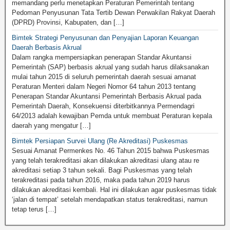
memandang perlu menetapkan Peraturan Pemerintah tentang
Pedoman Penyusunan Tata Tertib Dewan Perwakilan Rakyat Daerah
(DPRD) Provinsi, Kabupaten, dan […]
Bimtek Strategi Penyusunan dan Penyajian Laporan Keuangan
Daerah Berbasis Akrual
Dalam rangka mempersiapkan penerapan Standar Akuntansi
Pemerintah (SAP) berbasis akrual yang sudah harus dilaksanakan
mulai tahun 2015 di seluruh pemerintah daerah sesuai amanat
Peraturan Menteri dalam Negeri Nomor 64 tahun 2013 tentang
Penerapan Standar Akuntansi Pemerintah Berbasis Akrual pada
Pemerintah Daerah, Konsekuensi diterbitkannya Permendagri
64/2013 adalah kewajiban Pemda untuk membuat Peraturan kepala
daerah yang mengatur […]
Bimtek Persiapan Survei Ulang (Re Akreditasi) Puskesmas
Sesuai Amanat Permenkes No. 46 Tahun 2015 bahwa Puskesmas
yang telah terakreditasi akan dilakukan akreditasi ulang atau re
akreditasi setiap 3 tahun sekali. Bagi Puskesmas yang telah
terakreditasi pada tahun 2016, maka pada tahun 2019 harus
dilakukan akreditasi kembali. Hal ini dilakukan agar puskesmas tidak
‘jalan di tempat’ setelah mendapatkan status terakreditasi, namun
tetap terus […]