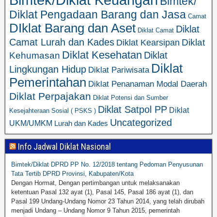
Bimtek/
Diklat Pengadaan Barang dan Jasa
Camat
DIklat Barang dan Aset
Diklat
Diklat Camat
Camat Lurah dan Kades
Diklat
Diklat Kearsipan
Diklat Kesehatan
Diklat
Kehumasan
Diklat
Lingkungan Hidup
Diklat Pariwisata
Pemerintahan
Diklat Penanaman Modal Daerah
Diklat Perpajakan
Diklat Potensi dan Sumber
Diklat Satpol PP
Diklat
Kesejahteraan Sosial ( PSKS )
Uncategorized
UKM/UMKM
Lurah dan Kades
Info Jadwal Diklat Nasional
Bimtek/Diklat DPRD PP No. 12/2018 tentang Pedoman Penyusunan
Tata Tertib DPRD Provinsi, Kabupaten/Kota
Dengan Hormat, Dengan pertimbangan untuk melaksanakan
ketentuan Pasal 132 ayat (1), Pasal 145, Pasal 186 ayat (1), dan
Pasal 199 Undang-Undang Nomor 23 Tahun 2014, yang telah dirubah
menjadi Undang – Undang Nomor 9 Tahun 2015, pemerintah