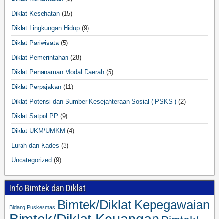
Diklat Kesehatan
(15)
Diklat Lingkungan Hidup
(9)
Diklat Pariwisata
(5)
Diklat Pemerintahan
(28)
Diklat Penanaman Modal Daerah
(5)
Diklat Perpajakan
(11)
Diklat Potensi dan Sumber Kesejahteraan Sosial ( PSKS )
(2)
Diklat Satpol PP
(9)
Diklat UKM/UMKM
(4)
Lurah dan Kades
(3)
Uncategorized
(9)
Info Bimtek dan Diklat
Bimtek/Diklat Kepegawaian
Bidang Puskesmas
Bimtek/Diklat Keuangan