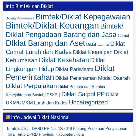
Info Bimtek dan Diklat
Bimtek/Diklat Kepegawaian
Bidang Puskesmas
Bimtek/Diklat Keuangan
Bimtek/
Diklat Pengadaan Barang dan Jasa
Camat
DIklat Barang dan Aset
Diklat
Diklat Camat
Camat Lurah dan Kades
Diklat
Diklat Kearsipan
Diklat Kesehatan
Diklat
Kehumasan
Diklat
Lingkungan Hidup
Diklat Pariwisata
Pemerintahan
Diklat Penanaman Modal Daerah
Diklat Perpajakan
Diklat Potensi dan Sumber
Diklat Satpol PP
Diklat
Kesejahteraan Sosial ( PSKS )
Uncategorized
UKM/UMKM
Lurah dan Kades
Info Jadwal Diklat Nasional
Bimtek/Diklat DPRD PP No. 12/2018 tentang Pedoman Penyusunan
Tata Tertib DPRD Provinsi, Kabupaten/Kota