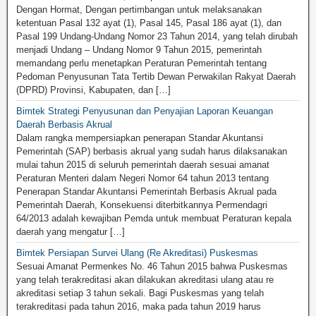
Dengan Hormat, Dengan pertimbangan untuk melaksanakan
ketentuan Pasal 132 ayat (1), Pasal 145, Pasal 186 ayat (1), dan
Pasal 199 Undang-Undang Nomor 23 Tahun 2014, yang telah dirubah
menjadi Undang – Undang Nomor 9 Tahun 2015, pemerintah
memandang perlu menetapkan Peraturan Pemerintah tentang
Pedoman Penyusunan Tata Tertib Dewan Perwakilan Rakyat Daerah
(DPRD) Provinsi, Kabupaten, dan […]
Bimtek Strategi Penyusunan dan Penyajian Laporan Keuangan
Daerah Berbasis Akrual
Dalam rangka mempersiapkan penerapan Standar Akuntansi
Pemerintah (SAP) berbasis akrual yang sudah harus dilaksanakan
mulai tahun 2015 di seluruh pemerintah daerah sesuai amanat
Peraturan Menteri dalam Negeri Nomor 64 tahun 2013 tentang
Penerapan Standar Akuntansi Pemerintah Berbasis Akrual pada
Pemerintah Daerah, Konsekuensi diterbitkannya Permendagri
64/2013 adalah kewajiban Pemda untuk membuat Peraturan kepala
daerah yang mengatur […]
Bimtek Persiapan Survei Ulang (Re Akreditasi) Puskesmas
Sesuai Amanat Permenkes No. 46 Tahun 2015 bahwa Puskesmas
yang telah terakreditasi akan dilakukan akreditasi ulang atau re
akreditasi setiap 3 tahun sekali. Bagi Puskesmas yang telah
terakreditasi pada tahun 2016, maka pada tahun 2019 harus