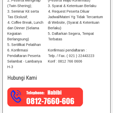
2. Peserta Menginap
(Peserta Wajib Konfirmasi)
(Twin-Shering);
3. Syarat & Ketentuan Berlaku
3. Seminar Kit serta
4. Request Peserta Diluar
Tas Ekslusif;
Jadwal/Materi Yg Tidak Tercantum
4. Coffee Break, Lunch
di Website, (Syarat & Ketentuan
dan Dinner (Selama
Berlaku)
Kegiatan
5. Daftarkan Segera, Tempat
Berlangsung)
Terbatas
5. Sertifikat Pelatihan
6. Konfirmasi
Konfirmasi pendaftaran :
Pendaftaran Peserta
Telp. / Fax. ( 021 ) 22443223
Selambat - Lambanya
Konf : 0812 766 0606
H-3
Hubungi Kami