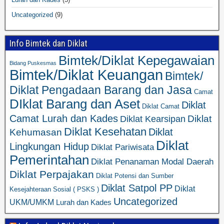
Uncategorized
(9)
Info Bimtek dan Diklat
Bimtek/Diklat Kepegawaian
Bidang Puskesmas
Bimtek/Diklat Keuangan
Bimtek/
Diklat Pengadaan Barang dan Jasa
Camat
DIklat Barang dan Aset
Diklat
Diklat Camat
Camat Lurah dan Kades
Diklat
Diklat Kearsipan
Diklat Kesehatan
Diklat
Kehumasan
Diklat
Lingkungan Hidup
Diklat Pariwisata
Pemerintahan
Diklat Penanaman Modal Daerah
Diklat Perpajakan
Diklat Potensi dan Sumber
Diklat Satpol PP
Diklat
Kesejahteraan Sosial ( PSKS )
Uncategorized
UKM/UMKM
Lurah dan Kades