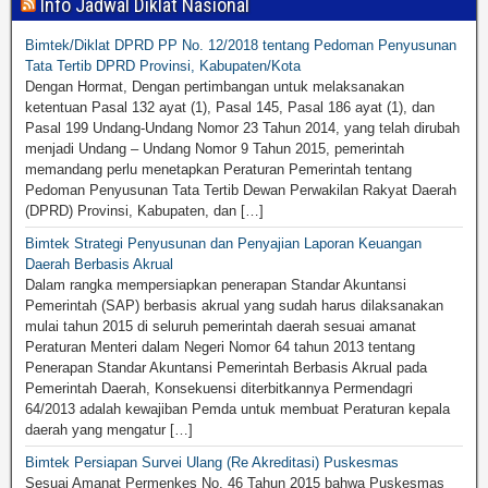
Info Jadwal Diklat Nasional
Bimtek/Diklat DPRD PP No. 12/2018 tentang Pedoman Penyusunan
Tata Tertib DPRD Provinsi, Kabupaten/Kota
Dengan Hormat, Dengan pertimbangan untuk melaksanakan
ketentuan Pasal 132 ayat (1), Pasal 145, Pasal 186 ayat (1), dan
Pasal 199 Undang-Undang Nomor 23 Tahun 2014, yang telah dirubah
menjadi Undang – Undang Nomor 9 Tahun 2015, pemerintah
memandang perlu menetapkan Peraturan Pemerintah tentang
Pedoman Penyusunan Tata Tertib Dewan Perwakilan Rakyat Daerah
(DPRD) Provinsi, Kabupaten, dan […]
Bimtek Strategi Penyusunan dan Penyajian Laporan Keuangan
Daerah Berbasis Akrual
Dalam rangka mempersiapkan penerapan Standar Akuntansi
Pemerintah (SAP) berbasis akrual yang sudah harus dilaksanakan
mulai tahun 2015 di seluruh pemerintah daerah sesuai amanat
Peraturan Menteri dalam Negeri Nomor 64 tahun 2013 tentang
Penerapan Standar Akuntansi Pemerintah Berbasis Akrual pada
Pemerintah Daerah, Konsekuensi diterbitkannya Permendagri
64/2013 adalah kewajiban Pemda untuk membuat Peraturan kepala
daerah yang mengatur […]
Bimtek Persiapan Survei Ulang (Re Akreditasi) Puskesmas
Sesuai Amanat Permenkes No. 46 Tahun 2015 bahwa Puskesmas