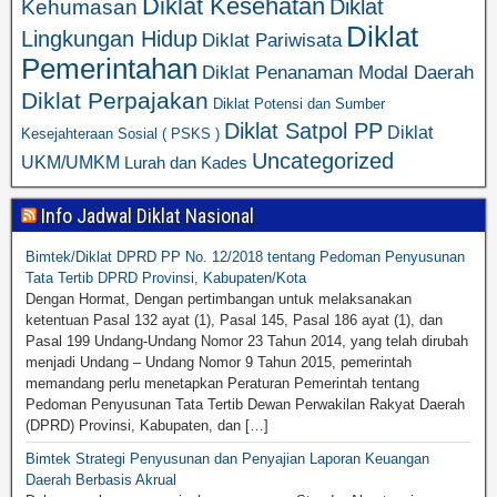
Diklat Kesehatan
Diklat
Kehumasan
Diklat
Lingkungan Hidup
Diklat Pariwisata
Pemerintahan
Diklat Penanaman Modal Daerah
Diklat Perpajakan
Diklat Potensi dan Sumber
Diklat Satpol PP
Diklat
Kesejahteraan Sosial ( PSKS )
Uncategorized
UKM/UMKM
Lurah dan Kades
Info Jadwal Diklat Nasional
Bimtek/Diklat DPRD PP No. 12/2018 tentang Pedoman Penyusunan
Tata Tertib DPRD Provinsi, Kabupaten/Kota
Dengan Hormat, Dengan pertimbangan untuk melaksanakan
ketentuan Pasal 132 ayat (1), Pasal 145, Pasal 186 ayat (1), dan
Pasal 199 Undang-Undang Nomor 23 Tahun 2014, yang telah dirubah
menjadi Undang – Undang Nomor 9 Tahun 2015, pemerintah
memandang perlu menetapkan Peraturan Pemerintah tentang
Pedoman Penyusunan Tata Tertib Dewan Perwakilan Rakyat Daerah
(DPRD) Provinsi, Kabupaten, dan […]
Bimtek Strategi Penyusunan dan Penyajian Laporan Keuangan
Daerah Berbasis Akrual