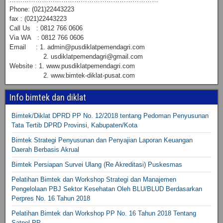
Phone: (021)22443223
fax : (021)22443223
Call Us : 0812 766 0606
Via WA : 0812 766 0606
Email : 1. admin@pusdiklatpemendagri.com
2. usdiklatpemendagri@gmail.com
Website : 1. www.pusdiklatpemendagri.com
2. www.bimtek-diklat-pusat.com
Info bimtek dan diklat
Bimtek/Diklat DPRD PP No. 12/2018 tentang Pedoman Penyusunan
Tata Tertib DPRD Provinsi, Kabupaten/Kota
Bimtek Strategi Penyusunan dan Penyajian Laporan Keuangan
Daerah Berbasis Akrual
Bimtek Persiapan Survei Ulang (Re Akreditasi) Puskesmas
Pelatihan Bimtek dan Workshop Strategi dan Manajemen
Pengelolaan PBJ Sektor Kesehatan Oleh BLU/BLUD Berdasarkan
Perpres No. 16 Tahun 2018
Pelatihan Bimtek dan Workshop PP No. 16 Tahun 2018 Tentang
Satpol PP