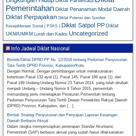
Diklat Pariwisata
Pemerintahan
Diklat Penanaman Modal Daerah
Diklat Perpajakan
Diklat Potensi dan Sumber
Diklat Satpol PP
Diklat
Kesejahteraan Sosial ( PSKS )
Uncategorized
UKM/UMKM
Lurah dan Kades
Info Jadwal Diklat Nasional
Bimtek/Diklat DPRD PP No. 12/2018 tentang Pedoman Penyusunan
Tata Tertib DPRD Provinsi, Kabupaten/Kota
Dengan Hormat, Dengan pertimbangan untuk melaksanakan
ketentuan Pasal 132 ayat (1), Pasal 145, Pasal 186 ayat (1), dan
Pasal 199 Undang-Undang Nomor 23 Tahun 2014, yang telah dirubah
menjadi Undang – Undang Nomor 9 Tahun 2015, pemerintah
memandang perlu menetapkan Peraturan Pemerintah tentang
Pedoman Penyusunan Tata Tertib Dewan Perwakilan Rakyat Daerah
(DPRD) Provinsi, Kabupaten, dan […]
Bimtek Strategi Penyusunan dan Penyajian Laporan Keuangan
Daerah Berbasis Akrual
Dalam rangka mempersiapkan penerapan Standar Akuntansi
Pemerintah (SAP) berbasis akrual yang sudah harus dilaksanakan