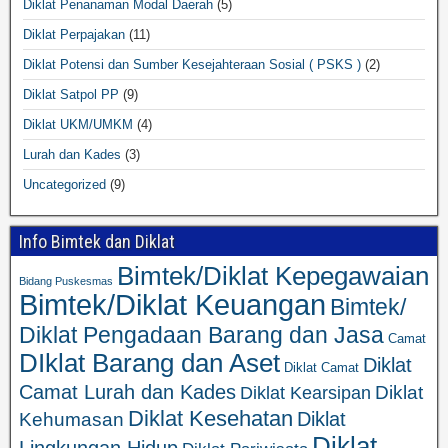
Diklat Penanaman Modal Daerah
(5)
Diklat Perpajakan
(11)
Diklat Potensi dan Sumber Kesejahteraan Sosial ( PSKS )
(2)
Diklat Satpol PP
(9)
Diklat UKM/UMKM
(4)
Lurah dan Kades
(3)
Uncategorized
(9)
Info Bimtek dan Diklat
Bimtek/Diklat Kepegawaian
Bidang Puskesmas
Bimtek/Diklat Keuangan
Bimtek/
Diklat Pengadaan Barang dan Jasa
Camat
DIklat Barang dan Aset
Diklat
Diklat Camat
Camat Lurah dan Kades
Diklat
Diklat Kearsipan
Diklat Kesehatan
Diklat
Kehumasan
Diklat
Lingkungan Hidup