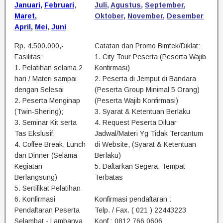
Januari
,
Februari
,
Juli
,
Agustus
,
September
,
Maret
,
Oktober
,
November
,
Desember
April
,
Mei
,
Juni
Rp. 4.500.000,-
Catatan dan Promo Bimtek/Diklat:
Fasilitas:
1. City Tour Peserta (Peserta Wajib
1. Pelatihan selama 2
Konfirmasi)
hari / Materi sampai
2. Peserta di Jemput di Bandara
dengan Selesai
(Peserta Group Minimal 5 Orang)
2. Peserta Menginap
(Peserta Wajib Konfirmasi)
(Twin-Shering);
3. Syarat & Ketentuan Berlaku
3. Seminar Kit serta
4. Request Peserta Diluar
Tas Ekslusif;
Jadwal/Materi Yg Tidak Tercantum
4. Coffee Break, Lunch
di Website, (Syarat & Ketentuan
dan Dinner (Selama
Berlaku)
Kegiatan
5. Daftarkan Segera, Tempat
Berlangsung)
Terbatas
5. Sertifikat Pelatihan
6. Konfirmasi
Konfirmasi pendaftaran :
Pendaftaran Peserta
Telp. / Fax. ( 021 ) 22443223
Selambat - Lambanya
Konf : 0812 766 0606