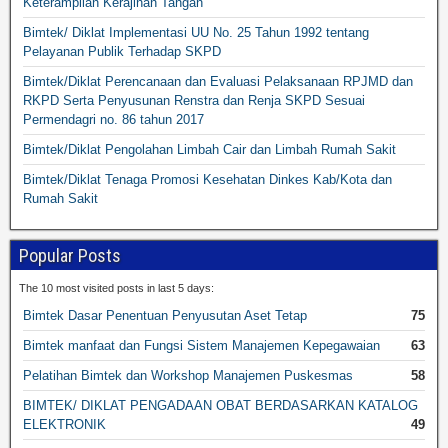
Keterampilan Kerajinan Tangan
Bimtek/ Diklat Implementasi UU No. 25 Tahun 1992 tentang
Pelayanan Publik Terhadap SKPD
Bimtek/Diklat Perencanaan dan Evaluasi Pelaksanaan RPJMD dan
RKPD Serta Penyusunan Renstra dan Renja SKPD Sesuai
Permendagri no. 86 tahun 2017
Bimtek/Diklat Pengolahan Limbah Cair dan Limbah Rumah Sakit
Bimtek/Diklat Tenaga Promosi Kesehatan Dinkes Kab/Kota dan
Rumah Sakit
Popular Posts
The 10 most visited posts in last 5 days:
Bimtek Dasar Penentuan Penyusutan Aset Tetap
75
Bimtek manfaat dan Fungsi Sistem Manajemen Kepegawaian
63
Pelatihan Bimtek dan Workshop Manajemen Puskesmas
58
BIMTEK/ DIKLAT PENGADAAN OBAT BERDASARKAN KATALOG
ELEKTRONIK
49