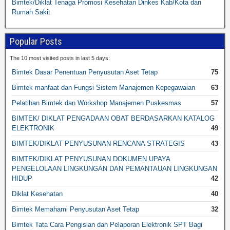
Bimtek/Diklat Tenaga Promosi Kesehatan Dinkes Kab/Kota dan
Rumah Sakit
Popular Posts
The 10 most visited posts in last 5 days:
Bimtek Dasar Penentuan Penyusutan Aset Tetap
75
Bimtek manfaat dan Fungsi Sistem Manajemen Kepegawaian
63
Pelatihan Bimtek dan Workshop Manajemen Puskesmas
57
BIMTEK/ DIKLAT PENGADAAN OBAT BERDASARKAN KATALOG
ELEKTRONIK
49
BIMTEK/DIKLAT PENYUSUNAN RENCANA STRATEGIS
43
BIMTEK/DIKLAT PENYUSUNAN DOKUMEN UPAYA
PENGELOLAAN LINGKUNGAN DAN PEMANTAUAN LINGKUNGAN
HIDUP
42
Diklat Kesehatan
40
Bimtek Memahami Penyusutan Aset Tetap
32
Bimtek Tata Cara Pengisian dan Pelaporan Elektronik SPT Bagi