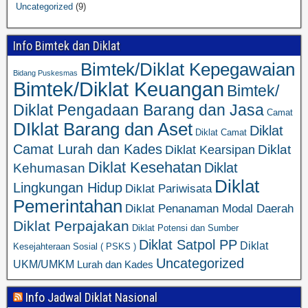
Uncategorized
(9)
Info Bimtek dan Diklat
Bimtek/Diklat Kepegawaian
Bidang Puskesmas
Bimtek/Diklat Keuangan
Bimtek/
Diklat Pengadaan Barang dan Jasa
Camat
DIklat Barang dan Aset
Diklat
Diklat Camat
Camat Lurah dan Kades
Diklat
Diklat Kearsipan
Diklat Kesehatan
Diklat
Kehumasan
Diklat
Lingkungan Hidup
Diklat Pariwisata
Pemerintahan
Diklat Penanaman Modal Daerah
Diklat Perpajakan
Diklat Potensi dan Sumber
Diklat Satpol PP
Diklat
Kesejahteraan Sosial ( PSKS )
Uncategorized
UKM/UMKM
Lurah dan Kades
Info Jadwal Diklat Nasional