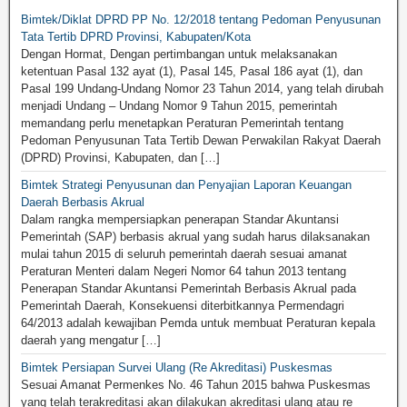
Bimtek/Diklat DPRD PP No. 12/2018 tentang Pedoman Penyusunan
Tata Tertib DPRD Provinsi, Kabupaten/Kota
Dengan Hormat, Dengan pertimbangan untuk melaksanakan
ketentuan Pasal 132 ayat (1), Pasal 145, Pasal 186 ayat (1), dan
Pasal 199 Undang-Undang Nomor 23 Tahun 2014, yang telah dirubah
menjadi Undang – Undang Nomor 9 Tahun 2015, pemerintah
memandang perlu menetapkan Peraturan Pemerintah tentang
Pedoman Penyusunan Tata Tertib Dewan Perwakilan Rakyat Daerah
(DPRD) Provinsi, Kabupaten, dan […]
Bimtek Strategi Penyusunan dan Penyajian Laporan Keuangan
Daerah Berbasis Akrual
Dalam rangka mempersiapkan penerapan Standar Akuntansi
Pemerintah (SAP) berbasis akrual yang sudah harus dilaksanakan
mulai tahun 2015 di seluruh pemerintah daerah sesuai amanat
Peraturan Menteri dalam Negeri Nomor 64 tahun 2013 tentang
Penerapan Standar Akuntansi Pemerintah Berbasis Akrual pada
Pemerintah Daerah, Konsekuensi diterbitkannya Permendagri
64/2013 adalah kewajiban Pemda untuk membuat Peraturan kepala
daerah yang mengatur […]
Bimtek Persiapan Survei Ulang (Re Akreditasi) Puskesmas
Sesuai Amanat Permenkes No. 46 Tahun 2015 bahwa Puskesmas
yang telah terakreditasi akan dilakukan akreditasi ulang atau re