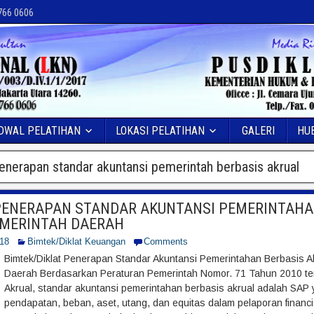
 766 0606
DWAL PELATIHAN
LOKASI PELATIHAN
GALERI
HU
enerapan standar akuntansi pemerintah berbasis akrual
PENERAPAN STANDAR AKUNTANSI PEMERINTAHA
EMERINTAH DAERAH
018
Bimtek/Diklat Keuangan
Comments
Bimtek/Diklat Penerapan Standar Akuntansi Pemerintahan Berbasis A
Daerah Berdasarkan Peraturan Pemerintah Nomor. 71 Tahun 2010 t
Akrual, standar akuntansi pemerintahan berbasis akrual adalah SAP
pendapatan, beban, aset, utang, dan equitas dalam pelaporan financia