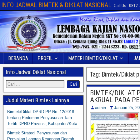
INFO JADWAL BIMTEK & DIKLAT NASIONAL
Call Us : 0812
BERANDA
PROFIL
MATERI BIMTEK/DIKLAT
JA
Info Jadwal Diklat Nasional
Tag:
Bimtek/Diklat p
BIMTEK/DIKLAT 
AKRUAL PADA P
Judul Materi Bimtek Lainnya
admin
Januari 25, 2
Bimtek/Diklat DPRD PP No. 12/2018
tentang Pedoman Penyusunan Tata
Tertib DPRD Provinsi, Kabupaten/Kota
Bimtek Strategi Penyusunan dan
Penyajian Laporan Keuangan Daerah