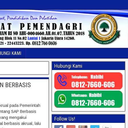
BUNGI KAMI
Hubungi Kami
N BERBASIS
krual pada Pemerintah
entang SAP Berbasis
 yang mengakui
Follow Us!
l berbasis akrual, lalu