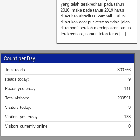
yang telah terakreditasi pada tahun
2016, maka pada tahun 2019 harus
dilakukan akreditasi kembali. Hal ini
dilakukan agar puskesmas tidak ‘jalan
di tempat’ setelah mendapatkan status
terakreditasi, namun tetap terus […]
Count per Day
Total reads:
300766
Reads today:
9
Reads yesterday:
141
Total visitors:
209591
Visitors today:
9
Visitors yesterday:
133
Visitors currently online:
0