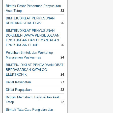
Bimtek Dasar Penentuan Penyusutan
Aset Tetap
33
BIMTEK/DIKLAT PENYUSUNAN
RENCANA STRATEGIS
26
BIMTEK/DIKLAT PENYUSUNAN
DOKUMEN UPAYA PENGELOLAAN
LINGKUNGAN DAN PEMANTAUAN
LINGKUNGAN HIDUP
26
Pelatihan Bimtek dan Workshop
Manajemen Puskesmas
24
BIMTEK/ DIKLAT PENGADAAN OBAT
BERDASARKAN KATALOG
ELEKTRONIK
24
Diklat Kesehatan
23
Diklat Perpajakan
22
Bimtek Memahami Penyusutan Aset
Tetap
22
Bimtek Tata Cara Pengisian dan