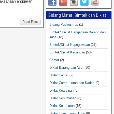
elaksanaan anggaran
Bidang Materi Bimtek dan Diklat
Read Post
Bidang Puskesmas
(1)
Bimtek/ Diklat Pengadaan Barang dan
Jasa
(18)
Bimtek/Diklat Kepegawaian
(27)
Bimtek/Diklat Keuangan
(53)
Camat
(2)
DIklat Barang dan Aset
(30)
Diklat Camat
(2)
Diklat Camat Lurah dan Kades
(9)
Diklat Kearsipan
(6)
Diklat Kehumasan
(8)
Diklat Kesehatan
(15)
Diklat Lingkungan Hidup
(9)