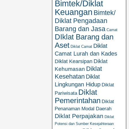
Bimtek/Diklat
Keuangan
Bimtek/
Diklat Pengadaan
Barang dan Jasa
Camat
DIklat Barang dan
Aset
Diklat
Diklat Camat
Camat Lurah dan Kades
Diklat
Diklat Kearsipan
Diklat
Kehumasan
Kesehatan
Diklat
Lingkungan Hidup
Diklat
Diklat
Pariwisata
Pemerintahan
Diklat
Penanaman Modal Daerah
Diklat Perpajakan
Diklat
Potensi dan Sumber Kesejahteraan