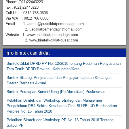
Phone: (021)22443223
fax : (021)22443223
Call Us : 0812 766 0606
Via WA : 0812 766 0606
Email : 1. admin@pusdiklatpemendagri.com
2. usdiklatpemendagri@gmail.com
Website : 1. www.pusdiklatpemendagri.com
2. www.bimtek-diklat-pusat.com
Info bimtek dan diklat
Bimtek/Diklat DPRD PP No. 12/2018 tentang Pedoman Penyusunan
Tata Tertib DPRD Provinsi, Kabupaten/Kota
Bimtek Strategi Penyusunan dan Penyajian Laporan Keuangan
Daerah Berbasis Akrual
Bimtek Persiapan Survei Ulang (Re Akreditasi) Puskesmas
Pelatihan Bimtek dan Workshop Strategi dan Manajemen
Pengelolaan PBJ Sektor Kesehatan Oleh BLU/BLUD Berdasarkan
Perpres No. 16 Tahun 2018
Pelatihan Bimtek dan Workshop PP No. 16 Tahun 2018 Tentang
Satpol PP