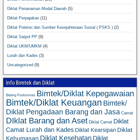
Diklat Penanaman Modal Daerah
(5)
Diklat Perpajakan
(11)
Diklat Potensi dan Sumber Kesejahteraan Sosial ( PSKS )
(2)
Diklat Satpol PP
(9)
Diklat UKM/UMKM
(4)
Lurah dan Kades
(3)
Uncategorized
(9)
Info Bimtek dan Diklat
Bimtek/Diklat Kepegawaian
Bidang Puskesmas
Bimtek/Diklat Keuangan
Bimtek/
Diklat Pengadaan Barang dan Jasa
Camat
DIklat Barang dan Aset
Diklat
Diklat Camat
Camat Lurah dan Kades
Diklat
Diklat Kearsipan
Diklat Kesehatan
Diklat
Kehumasan