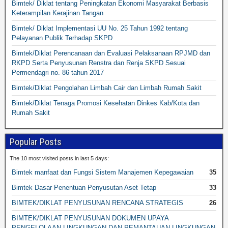
Bimtek/ Diklat tentang Peningkatan Ekonomi Masyarakat Berbasis
Keterampilan Kerajinan Tangan
Bimtek/ Diklat Implementasi UU No. 25 Tahun 1992 tentang
Pelayanan Publik Terhadap SKPD
Bimtek/Diklat Perencanaan dan Evaluasi Pelaksanaan RPJMD dan
RKPD Serta Penyusunan Renstra dan Renja SKPD Sesuai
Permendagri no. 86 tahun 2017
Bimtek/Diklat Pengolahan Limbah Cair dan Limbah Rumah Sakit
Bimtek/Diklat Tenaga Promosi Kesehatan Dinkes Kab/Kota dan
Rumah Sakit
Popular Posts
The 10 most visited posts in last 5 days:
Bimtek manfaat dan Fungsi Sistem Manajemen Kepegawaian
35
Bimtek Dasar Penentuan Penyusutan Aset Tetap
33
BIMTEK/DIKLAT PENYUSUNAN RENCANA STRATEGIS
26
BIMTEK/DIKLAT PENYUSUNAN DOKUMEN UPAYA
PENGELOLAAN LINGKUNGAN DAN PEMANTAUAN LINGKUNGAN