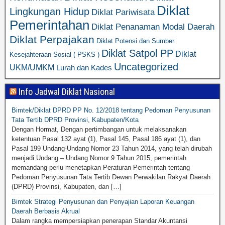
Diklat
Lingkungan Hidup
Diklat Pariwisata
Pemerintahan
Diklat Penanaman Modal Daerah
Diklat Perpajakan
Diklat Potensi dan Sumber
Diklat Satpol PP
Diklat
Kesejahteraan Sosial ( PSKS )
Uncategorized
UKM/UMKM
Lurah dan Kades
Info Jadwal Diklat Nasional
Bimtek/Diklat DPRD PP No. 12/2018 tentang Pedoman Penyusunan
Tata Tertib DPRD Provinsi, Kabupaten/Kota
Dengan Hormat, Dengan pertimbangan untuk melaksanakan
ketentuan Pasal 132 ayat (1), Pasal 145, Pasal 186 ayat (1), dan
Pasal 199 Undang-Undang Nomor 23 Tahun 2014, yang telah dirubah
menjadi Undang – Undang Nomor 9 Tahun 2015, pemerintah
memandang perlu menetapkan Peraturan Pemerintah tentang
Pedoman Penyusunan Tata Tertib Dewan Perwakilan Rakyat Daerah
(DPRD) Provinsi, Kabupaten, dan […]
Bimtek Strategi Penyusunan dan Penyajian Laporan Keuangan
Daerah Berbasis Akrual
Dalam rangka mempersiapkan penerapan Standar Akuntansi