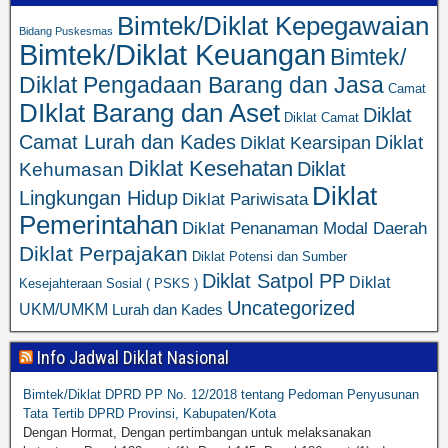
Bimtek/Diklat Kepegawaian
Bidang Puskesmas
Bimtek/Diklat Keuangan
Bimtek/
Diklat Pengadaan Barang dan Jasa
Camat
DIklat Barang dan Aset
Diklat
Diklat Camat
Camat Lurah dan Kades
Diklat
Diklat Kearsipan
Diklat Kesehatan
Diklat
Kehumasan
Diklat
Lingkungan Hidup
Diklat Pariwisata
Pemerintahan
Diklat Penanaman Modal Daerah
Diklat Perpajakan
Diklat Potensi dan Sumber
Diklat Satpol PP
Diklat
Kesejahteraan Sosial ( PSKS )
Uncategorized
UKM/UMKM
Lurah dan Kades
Info Jadwal Diklat Nasional
Bimtek/Diklat DPRD PP No. 12/2018 tentang Pedoman Penyusunan
Tata Tertib DPRD Provinsi, Kabupaten/Kota
Dengan Hormat, Dengan pertimbangan untuk melaksanakan