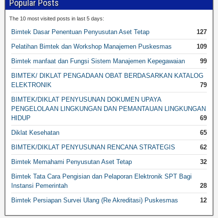
Popular Posts
The 10 most visited posts in last 5 days:
Bimtek Dasar Penentuan Penyusutan Aset Tetap
127
Pelatihan Bimtek dan Workshop Manajemen Puskesmas
109
Bimtek manfaat dan Fungsi Sistem Manajemen Kepegawaian
99
BIMTEK/ DIKLAT PENGADAAN OBAT BERDASARKAN KATALOG
ELEKTRONIK
79
BIMTEK/DIKLAT PENYUSUNAN DOKUMEN UPAYA
PENGELOLAAN LINGKUNGAN DAN PEMANTAUAN LINGKUNGAN
HIDUP
69
Diklat Kesehatan
65
BIMTEK/DIKLAT PENYUSUNAN RENCANA STRATEGIS
62
Bimtek Memahami Penyusutan Aset Tetap
32
Bimtek Tata Cara Pengisian dan Pelaporan Elektronik SPT Bagi
Instansi Pemerintah
28
Bimtek Persiapan Survei Ulang (Re Akreditasi) Puskesmas
12