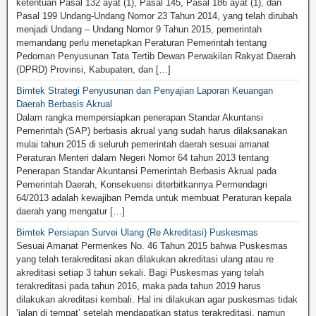
ketentuan Pasal 132 ayat (1), Pasal 145, Pasal 186 ayat (1), dan
Pasal 199 Undang-Undang Nomor 23 Tahun 2014, yang telah dirubah
menjadi Undang – Undang Nomor 9 Tahun 2015, pemerintah
memandang perlu menetapkan Peraturan Pemerintah tentang
Pedoman Penyusunan Tata Tertib Dewan Perwakilan Rakyat Daerah
(DPRD) Provinsi, Kabupaten, dan […]
Bimtek Strategi Penyusunan dan Penyajian Laporan Keuangan
Daerah Berbasis Akrual
Dalam rangka mempersiapkan penerapan Standar Akuntansi
Pemerintah (SAP) berbasis akrual yang sudah harus dilaksanakan
mulai tahun 2015 di seluruh pemerintah daerah sesuai amanat
Peraturan Menteri dalam Negeri Nomor 64 tahun 2013 tentang
Penerapan Standar Akuntansi Pemerintah Berbasis Akrual pada
Pemerintah Daerah, Konsekuensi diterbitkannya Permendagri
64/2013 adalah kewajiban Pemda untuk membuat Peraturan kepala
daerah yang mengatur […]
Bimtek Persiapan Survei Ulang (Re Akreditasi) Puskesmas
Sesuai Amanat Permenkes No. 46 Tahun 2015 bahwa Puskesmas
yang telah terakreditasi akan dilakukan akreditasi ulang atau re
akreditasi setiap 3 tahun sekali. Bagi Puskesmas yang telah
terakreditasi pada tahun 2016, maka pada tahun 2019 harus
dilakukan akreditasi kembali. Hal ini dilakukan agar puskesmas tidak
‘jalan di tempat’ setelah mendapatkan status terakreditasi, namun