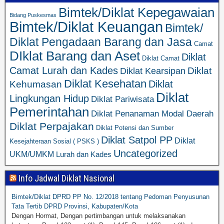
Bimtek/Diklat Kepegawaian
Bidang Puskesmas
Bimtek/Diklat Keuangan
Bimtek/
Diklat Pengadaan Barang dan Jasa
Camat
DIklat Barang dan Aset
Diklat
Diklat Camat
Camat Lurah dan Kades
Diklat
Diklat Kearsipan
Diklat Kesehatan
Diklat
Kehumasan
Diklat
Lingkungan Hidup
Diklat Pariwisata
Pemerintahan
Diklat Penanaman Modal Daerah
Diklat Perpajakan
Diklat Potensi dan Sumber
Diklat Satpol PP
Diklat
Kesejahteraan Sosial ( PSKS )
Uncategorized
UKM/UMKM
Lurah dan Kades
Info Jadwal Diklat Nasional
Bimtek/Diklat DPRD PP No. 12/2018 tentang Pedoman Penyusunan
Tata Tertib DPRD Provinsi, Kabupaten/Kota
Dengan Hormat, Dengan pertimbangan untuk melaksanakan