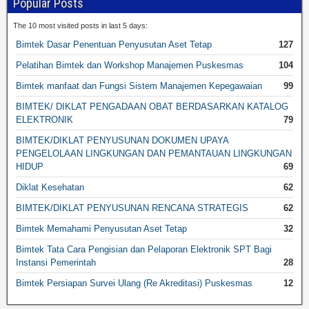
Popular Posts
The 10 most visited posts in last 5 days:
Bimtek Dasar Penentuan Penyusutan Aset Tetap
127
Pelatihan Bimtek dan Workshop Manajemen Puskesmas
104
Bimtek manfaat dan Fungsi Sistem Manajemen Kepegawaian
99
BIMTEK/ DIKLAT PENGADAAN OBAT BERDASARKAN KATALOG
ELEKTRONIK
79
BIMTEK/DIKLAT PENYUSUNAN DOKUMEN UPAYA
PENGELOLAAN LINGKUNGAN DAN PEMANTAUAN LINGKUNGAN
HIDUP
69
Diklat Kesehatan
62
BIMTEK/DIKLAT PENYUSUNAN RENCANA STRATEGIS
62
Bimtek Memahami Penyusutan Aset Tetap
32
Bimtek Tata Cara Pengisian dan Pelaporan Elektronik SPT Bagi
Instansi Pemerintah
28
Bimtek Persiapan Survei Ulang (Re Akreditasi) Puskesmas
12