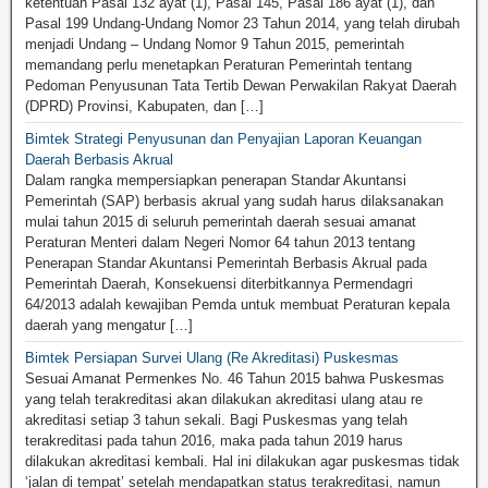
ketentuan Pasal 132 ayat (1), Pasal 145, Pasal 186 ayat (1), dan
Pasal 199 Undang-Undang Nomor 23 Tahun 2014, yang telah dirubah
menjadi Undang – Undang Nomor 9 Tahun 2015, pemerintah
memandang perlu menetapkan Peraturan Pemerintah tentang
Pedoman Penyusunan Tata Tertib Dewan Perwakilan Rakyat Daerah
(DPRD) Provinsi, Kabupaten, dan […]
Bimtek Strategi Penyusunan dan Penyajian Laporan Keuangan
Daerah Berbasis Akrual
Dalam rangka mempersiapkan penerapan Standar Akuntansi
Pemerintah (SAP) berbasis akrual yang sudah harus dilaksanakan
mulai tahun 2015 di seluruh pemerintah daerah sesuai amanat
Peraturan Menteri dalam Negeri Nomor 64 tahun 2013 tentang
Penerapan Standar Akuntansi Pemerintah Berbasis Akrual pada
Pemerintah Daerah, Konsekuensi diterbitkannya Permendagri
64/2013 adalah kewajiban Pemda untuk membuat Peraturan kepala
daerah yang mengatur […]
Bimtek Persiapan Survei Ulang (Re Akreditasi) Puskesmas
Sesuai Amanat Permenkes No. 46 Tahun 2015 bahwa Puskesmas
yang telah terakreditasi akan dilakukan akreditasi ulang atau re
akreditasi setiap 3 tahun sekali. Bagi Puskesmas yang telah
terakreditasi pada tahun 2016, maka pada tahun 2019 harus
dilakukan akreditasi kembali. Hal ini dilakukan agar puskesmas tidak
‘jalan di tempat’ setelah mendapatkan status terakreditasi, namun