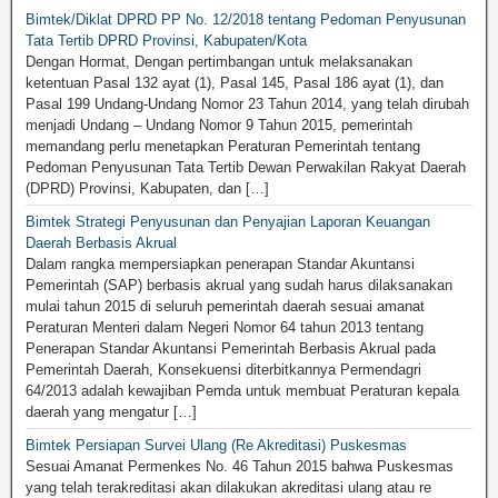
Bimtek/Diklat DPRD PP No. 12/2018 tentang Pedoman Penyusunan
Tata Tertib DPRD Provinsi, Kabupaten/Kota
Dengan Hormat, Dengan pertimbangan untuk melaksanakan
ketentuan Pasal 132 ayat (1), Pasal 145, Pasal 186 ayat (1), dan
Pasal 199 Undang-Undang Nomor 23 Tahun 2014, yang telah dirubah
menjadi Undang – Undang Nomor 9 Tahun 2015, pemerintah
memandang perlu menetapkan Peraturan Pemerintah tentang
Pedoman Penyusunan Tata Tertib Dewan Perwakilan Rakyat Daerah
(DPRD) Provinsi, Kabupaten, dan […]
Bimtek Strategi Penyusunan dan Penyajian Laporan Keuangan
Daerah Berbasis Akrual
Dalam rangka mempersiapkan penerapan Standar Akuntansi
Pemerintah (SAP) berbasis akrual yang sudah harus dilaksanakan
mulai tahun 2015 di seluruh pemerintah daerah sesuai amanat
Peraturan Menteri dalam Negeri Nomor 64 tahun 2013 tentang
Penerapan Standar Akuntansi Pemerintah Berbasis Akrual pada
Pemerintah Daerah, Konsekuensi diterbitkannya Permendagri
64/2013 adalah kewajiban Pemda untuk membuat Peraturan kepala
daerah yang mengatur […]
Bimtek Persiapan Survei Ulang (Re Akreditasi) Puskesmas
Sesuai Amanat Permenkes No. 46 Tahun 2015 bahwa Puskesmas
yang telah terakreditasi akan dilakukan akreditasi ulang atau re