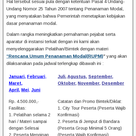
Hal tersebut sesuai pula dengan ketentuan Pasal 4 Undang-
Undang Nomor 25 Tahun 2007 tentang Penanaman Modal,
yang menyatakan bahwa Pemerintah menetapkan kebijakan
dasar penanaman modal.
Dalam rangka meningkatkan pemahaman pejabat serta
aparatur di instansi terkait dengan ini kami akan
menyelenggarakan Pelatihan/Bimtek dengan materi
“Rencana Umum Penanaman Modal(RUPM)
”
yang akan
dilaksanakan pada jadwal terlengkap dibawah ini :
Januari
,
Februari
,
Juli
,
Agustus
,
September
,
Maret
,
Oktober
,
November
,
Desember
April
,
Mei
,
Juni
Rp. 4.500.000,-
Catatan dan Promo Bimtek/Diklat:
Fasilitas:
1. City Tour Peserta (Peserta Wajib
1. Pelatihan selama 2
Konfirmasi)
hari / Materi sampai
2. Peserta di Jemput di Bandara
dengan Selesai
(Peserta Group Minimal 5 Orang)
2. Peserta Menginap
(Peserta Wajib Konfirmasi)