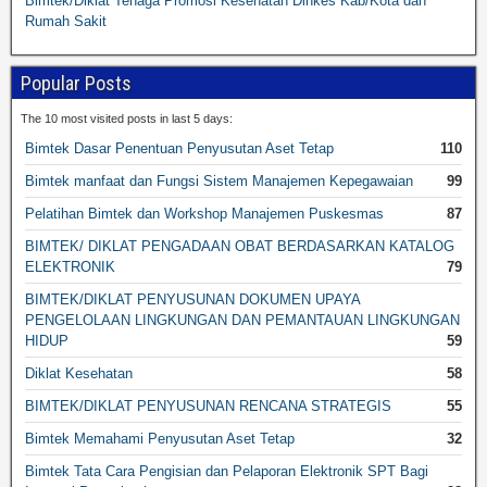
Bimtek/Diklat Tenaga Promosi Kesehatan Dinkes Kab/Kota dan
Rumah Sakit
Popular Posts
The 10 most visited posts in last 5 days:
Bimtek Dasar Penentuan Penyusutan Aset Tetap
110
Bimtek manfaat dan Fungsi Sistem Manajemen Kepegawaian
99
Pelatihan Bimtek dan Workshop Manajemen Puskesmas
87
BIMTEK/ DIKLAT PENGADAAN OBAT BERDASARKAN KATALOG
ELEKTRONIK
79
BIMTEK/DIKLAT PENYUSUNAN DOKUMEN UPAYA
PENGELOLAAN LINGKUNGAN DAN PEMANTAUAN LINGKUNGAN
HIDUP
59
Diklat Kesehatan
58
BIMTEK/DIKLAT PENYUSUNAN RENCANA STRATEGIS
55
Bimtek Memahami Penyusutan Aset Tetap
32
Bimtek Tata Cara Pengisian dan Pelaporan Elektronik SPT Bagi