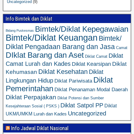
Uncategorized
(9)
Info Bimtek dan Diklat
Bimtek/Diklat Kepegawaian
Bidang Puskesmas
Bimtek/Diklat Keuangan
Bimtek/
Diklat Pengadaan Barang dan Jasa
Camat
DIklat Barang dan Aset
Diklat
Diklat Camat
Camat Lurah dan Kades
Diklat
Diklat Kearsipan
Diklat Kesehatan
Diklat
Kehumasan
Diklat
Lingkungan Hidup
Diklat Pariwisata
Pemerintahan
Diklat Penanaman Modal Daerah
Diklat Perpajakan
Diklat Potensi dan Sumber
Diklat Satpol PP
Diklat
Kesejahteraan Sosial ( PSKS )
Uncategorized
UKM/UMKM
Lurah dan Kades
Info Jadwal Diklat Nasional