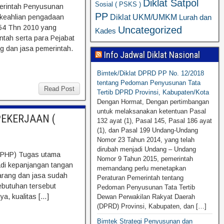
Diklat Satpol
Sosial ( PSKS )
merintah Penyusunan
PP
Diklat UKM/UMKM
 keahlian pengadaan
Lurah dan
 54 Thn 2010 yang
Uncategorized
Kades
ah serta para Pejabat
ng dan jasa pemerintah.
Info Jadwal Diklat Nasional
Bimtek/Diklat DPRD PP No. 12/2018
tentang Pedoman Penyusunan Tata
Read Post
Tertib DPRD Provinsi, Kabupaten/Kota
Dengan Hormat, Dengan pertimbangan
untuk melaksanakan ketentuan Pasal
PEKERJAAN (
132 ayat (1), Pasal 145, Pasal 186 ayat
(1), dan Pasal 199 Undang-Undang
Nomor 23 Tahun 2014, yang telah
dirubah menjadi Undang – Undang
(PPHP) Tugas utama
Nomor 9 Tahun 2015, pemerintah
adi kepanjangan tangan
memandang perlu menetapkan
arang dan jasa sudah
Peraturan Pemerintah tentang
ebutuhan tersebut
Pedoman Penyusunan Tata Tertib
a, kualitas […]
Dewan Perwakilan Rakyat Daerah
(DPRD) Provinsi, Kabupaten, dan […]
Bimtek Strategi Penyusunan dan