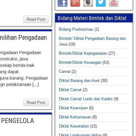
Bidang Materi Bimtek dan Diklat
Read Post
Bidang Puskesmas
(1)
milihan Pengadaan
Bimtek/ Diklat Pengadaan Barang dan
Jasa
(18)
 Pengadaan Pengadaan
Bimtek/Diklat Kepegawaian
(27)
nstruksi, jasa
Bimtek/Diklat Keuangan
(53)
setiap benda baik
Camat
(2)
ang dapat
gguna barang. Pengadaan
DIklat Barang dan Aset
(30)
dgn pelaksanaan […]
Diklat Camat
(2)
Diklat Camat Lurah dan Kades
(9)
Read Post
Diklat Kearsipan
(6)
Diklat Kehumasan
(8)
L PENGELOLA
Diklat Kesehatan
(15)
Diklat Lingkungan Hidup
(9)