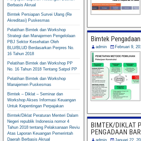
Berbasis Akrual
Bimtek Persiapan Survei Ulang (Re
Akreditasi) Puskesmas
Pelatihan Bimtek dan Workshop
Strategi dan Manajemen Pengelolaan
Bimtek Pengadaan 
PBJ Sektor Kesehatan Oleh
admin
Februari 9, 20
BLU/BLUD Berdasarkan Perpres No.
16 Tahun 2018
Pelatihan Bimtek dan Workshop PP
No. 16 Tahun 2018 Tentang Satpol PP
Pelatihan Bimtek dan Workshop
Manajemen Puskesmas
Bimtek – Diklat – Seminar dan
Workshop Akses Informasi Keuangan
Untuk Kepentingan Perpajakan
Bimtek/Diklat Peraturan Menteri Dalam
Negeri republik Indonesia nomor 4
BIMTEK/DIKLAT 
Tahun 2018 tentang Pelaksanaan Reviu
PENGADAAN BAR
Atas Laporan Keuangan Pemerintah
Daerah Berbasis Akrual
admin
Januari 22, 2