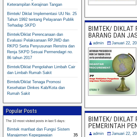
Keterampilan Kerajinan Tangan
Bimtek/ Diklat Implementasi UU No. 25
Tahun 1992 tentang Pelayanan Publik
Terhadap SKPD
BIMTEK/ DIKLAT
BARANG DAN JA
Bimtek/Diklat Perencanaan dan
Evaluasi Pelaksanaan RPJMD dan
admin
Januari 22, 2
RKPD Serta Penyusunan Renstra dan
Renja SKPD Sesuai Permendagri no.
86 tahun 2017
Bimtek/Diklat Pengolahan Limbah Cair
dan Limbah Rumah Sakit
Bimtek/Diklat Tenaga Promosi
Kesehatan Dinkes Kab/Kota dan
Rumah Sakit
Popular Posts
BIMTEK/ DIKLAT
The 10 most visited posts in last 5 days:
PEMERINTAH PEN
Bimtek manfaat dan Fungsi Sistem
admin
Januari 22, 2
Manajemen Kepegawaian
35