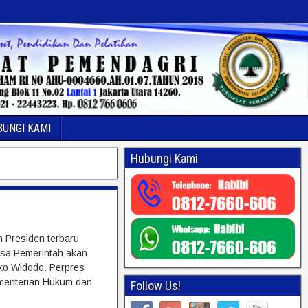
BUNGI KAMI
Hubungi Kami
n Presiden terbaru
asa Pemerintah akan
oko Widodo. Perpres
menterian Hukum dan
Follow Us!