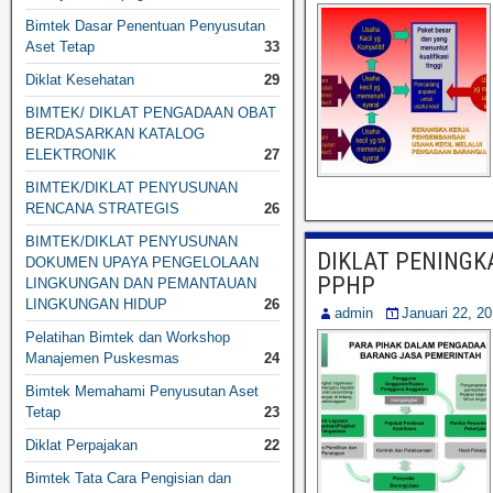
Bimtek Dasar Penentuan Penyusutan
Aset Tetap
33
Diklat Kesehatan
29
BIMTEK/ DIKLAT PENGADAAN OBAT
BERDASARKAN KATALOG
ELEKTRONIK
27
BIMTEK/DIKLAT PENYUSUNAN
RENCANA STRATEGIS
26
BIMTEK/DIKLAT PENYUSUNAN
DIKLAT PENINGK
DOKUMEN UPAYA PENGELOLAAN
PPHP
LINGKUNGAN DAN PEMANTAUAN
LINGKUNGAN HIDUP
26
admin
Januari 22, 2
Pelatihan Bimtek dan Workshop
Manajemen Puskesmas
24
Bimtek Memahami Penyusutan Aset
Tetap
23
Diklat Perpajakan
22
Bimtek Tata Cara Pengisian dan