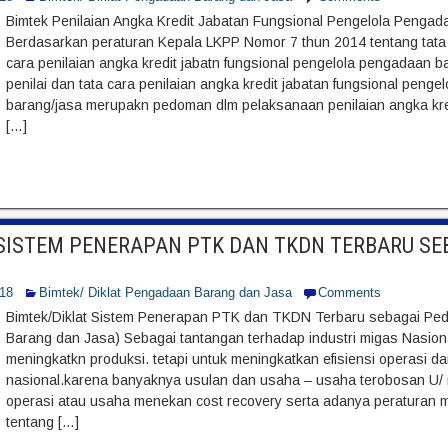
Bimtek Penilaian Angka Kredit Jabatan Fungsional Pengelola Penga
Berdasarkan peraturan Kepala LKPP Nomor 7 thun 2014 tentang tata ke
cara penilaian angka kredit jabatn fungsional pengelola pengadaan bar
penilai dan tata cara penilaian angka kredit jabatan fungsional peng
barang/jasa merupakn pedoman dlm pelaksanaan penilaian angka kred
[…]
 SISTEM PENERAPAN PTK DAN TKDN TERBARU S
018
Bimtek/ Diklat Pengadaan Barang dan Jasa
Comments
Bimtek/Diklat Sistem Penerapan PTK dan TKDN Terbaru sebagai P
Barang dan Jasa) Sebagai tantangan terhadap industri migas Nasiona
meningkatkn produksi. tetapi untuk meningkatkan efisiensi operasi d
nasional.karena banyaknya usulan dan usaha – usaha terobosan U/ m
operasi atau usaha menekan cost recovery serta adanya peraturan me
tentang […]