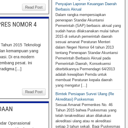
Penyajian Laporan Keuangan Daerah
Read Post
Berbasis Akrual
Dalam rangka mempersiapkan
penerapan Standar Akuntansi
PRES NOMOR 4
Pemerintah (SAP) berbasis akrual yang
sudah harus dilaksanakan mulai tahun
2015 di seluruh pemerintah daerah
sesuai amanat Peraturan Menteri
4 Tahun 2015 Teknologi
dalam Negeri Nomor 64 tahun 2013
l dan kemampuan yang
tentang Penerapan Standar Akuntansi
asi. Di era modern
Pemerintah Berbasis Akrual pada
rkembang pesat. Ini
Pemerintah Daerah, Konsekuensi
radigma […]
diterbitkannya Permendagri 64/2013
adalah kewajiban Pemda untuk
membuat Peraturan kepala daerah
yang mengatur […]
Read Post
Bimtek Persiapan Survei Ulang (Re
Akreditasi) Puskesmas
Sesuai Amanat Permenkes No. 46
DAAN
Tahun 2015 bahwa Puskesmas yang
telah terakreditasi akan dilakukan
akreditasi ulang atau re akreditasi
dar Operasional
setiap 3 tahun sekali. Bagi Puskesmas