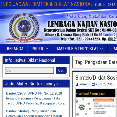
INFO JADWAL BIMTEK & DIKLAT NASIONAL
Call Us : 0812
BERANDA
PROFIL
MATERI BIMTEK/DIKLAT
JA
Info Jadwal Diklat Nasional
Tag:
Pengadaan Bara
Bimtek/Diklat Sos
Judul Materi Bimtek Lainnya
admin
April 2, 2018
Bimtek/Diklat DPRD PP No. 12/2018
tentang Pedoman Penyusunan Tata
Tertib DPRD Provinsi, Kabupaten/Kota
Bimtek Strategi Penyusunan dan
Penyajian Laporan Keuangan Daerah