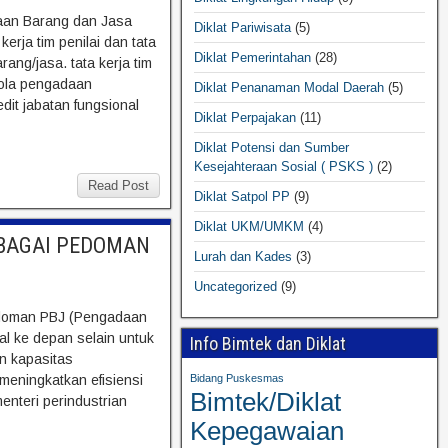
daan Barang dan Jasa
Diklat Pariwisata
(5)
rja tim penilai dan tata
Diklat Pemerintahan
(28)
ang/jasa. tata kerja tim
elola pengadaan
Diklat Penanaman Modal Daerah
(5)
it jabatan fungsional
Diklat Perpajakan
(11)
Diklat Potensi dan Sumber
Kesejahteraan Sosial ( PSKS )
(2)
Read Post
Diklat Satpol PP
(9)
Diklat UKM/UMKM
(4)
EBAGAI PEDOMAN
Lurah dan Kades
(3)
Uncategorized
(9)
edoman PBJ (Pengadaan
l ke depan selain untuk
Info Bimtek dan Diklat
an kapasitas
Bidang Puskesmas
eningkatkan efisiensi
Bimtek/Diklat
nteri perindustrian
Kepegawaian