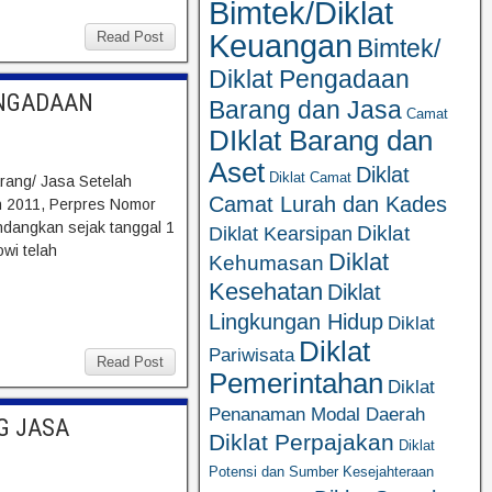
Bimtek/Diklat
Keuangan
Read Post
Bimtek/
Diklat Pengadaan
ENGADAAN
Barang dan Jasa
Camat
DIklat Barang dan
Aset
Diklat
Diklat Camat
rang/ Jasa Setelah
Camat Lurah dan Kades
n 2011, Perpres Nomor
dangkan sejak tanggal 1
Diklat
Diklat Kearsipan
wi telah
Diklat
Kehumasan
Kesehatan
Diklat
Lingkungan Hidup
Diklat
Diklat
Pariwisata
Read Post
Pemerintahan
Diklat
Penanaman Modal Daerah
G JASA
Diklat Perpajakan
Diklat
Potensi dan Sumber Kesejahteraan