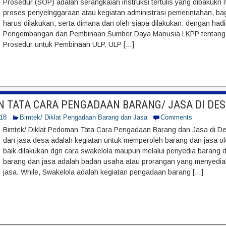
Prosedur (SOP) adalah serangkaian instruksi tertulis yang dibakukn
proses penyelnggaraan atau kegiatan administrasi pemerintahan, b
harus dilakukan, serta dimana dan oleh siapa dilakukan. dengan hadi
Pengembangan dan Pembinaan Sumber Daya Manusia LKPP tentang 
Prosedur untuk Pembinaan ULP. ULP […]
 TATA CARA PENGADAAN BARANG/ JASA DI DE
018
Bimtek/ Diklat Pengadaan Barang dan Jasa
Comments
Bimtek/ Diklat Pedoman Tata Cara Pengadaan Barang dan Jasa di 
dan jasa desa adalah kegiatan untuk memperoleh barang dan jasa o
baik dilakukan dgn cara swakelola maupun melalui penyedia barang 
barang dan jasa adalah badan usaha atau prorangan yang menyedi
jasa. While, Swakelola adalah kegiatan pengadaan barang […]