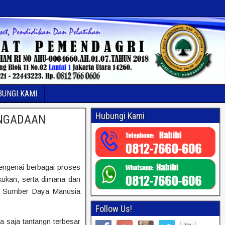
BUNGI KAMI
Hubungi Kami
ENGADAAN
mengenai berbagai proses
kukan, serta dimana dan
an Sumber Daya Manusia
Follow Us!
 saja tantangn terbesar