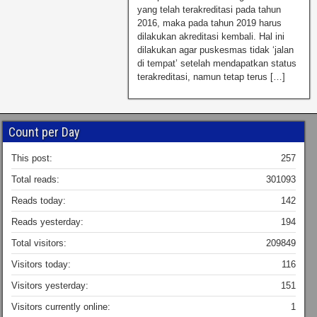
yang telah terakreditasi pada tahun
2016, maka pada tahun 2019 harus
dilakukan akreditasi kembali. Hal ini
dilakukan agar puskesmas tidak ‘jalan
di tempat’ setelah mendapatkan status
terakreditasi, namun tetap terus […]
Count per Day
This post:
257
Total reads:
301093
Reads today:
142
Reads yesterday:
194
Total visitors:
209849
Visitors today:
116
Visitors yesterday:
151
Visitors currently online:
1