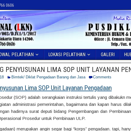
 766 0606
DWAL PELATIHAN
LOKASI PELATIHAN
GALERI
HU
G PENYUSUNAN LIMA SOP UNIT LAYANAN P
018
Bimtek/ Diklat Pengadaan Barang dan Jasa
Comments
enyusunan Lima SOP Unit Layanan Pengadaan
sedur (SOP) adalah serangkaian instruksi tertulis yang dibakukn 
giatan administrasi pemerintahan, bagaimana dan kapan harus dila
 dengan hadirnya surat deputi bidang Pengembangan dan Pembina
Operasional Prosedur untuk Pembinaan ULP.
adaan) merupakan angin segar bagi “korps” pengadaan. tapi, hanya