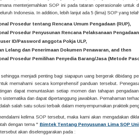
gaimana menterjemahkan SOP ini pada tataran operasionale untuk 
uruh Indonesia. In addition, lebih lanjut ada 5 (lima) SOP yang telah d
onal Prosedur tentang Rencana Umum Pengadaan (RUP),
onal Prosedur Penyusunan Rencana Pelaksanaan Pengadaan 
user ID/Password anggota Pokja ULP,
 Lelang dan Penerimaan Dokumen Penawaran, and then
onal Prosedur Pemilihan Penyedia Barang/Jasa (Metode Pasca
i sehingga menjadi penting bagi siapapun uang bergerak dibidang 
untuk memahami secara komprehensif panduan tersebut. Penegasa
tingan dapat menuntaskan setiap momen dan tahapan pengadaan 
gan sistematika dan dapat dipertanggung jawabkan. Pemahaman ter
lah salah satu solusi terbaik dalam menyempurnakan prakteik peng
ndalami kelima SOP tersebut, maka kami akan mengadakan dikla
ntah dengan tema
”
Bimtek Tentang Penyusunan Lima SOP Uni
n tersebut akan diselenggarakan pada :