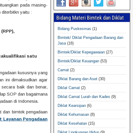
dituangkan pada masing-
iterbitkn yaitu :
Bidang Materi Bimtek dan Diklat
Bidang Puskesmas
(1)
(RPP),
Bimtek/ Diklat Pengadaan Barang dan
Jasa
(18)
Bimtek/Diklat Kepegawaian
(27)
kualifikasi satu
Bimtek/Diklat Keuangan
(53)
Camat
(2)
pengadaan kususnya yang
DIklat Barang dan Aset
(30)
n ini dimaksudkan agar
secara baik dan benar,
Diklat Camat
(2)
hadap SOP dan bagaimana
Diklat Camat Lurah dan Kades
(9)
adaan di Indonesia.
Diklat Kearsipan
(6)
t dan bimtek pengadaan
Diklat Kehumasan
(8)
t Layanan Pengadaan
Diklat Kesehatan
(15)
Diklat Lingkungan Hidup
(9)