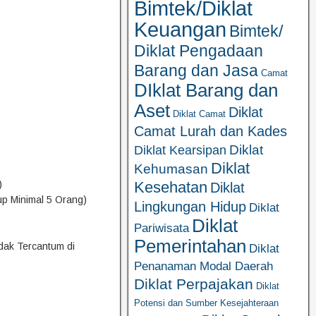
Bimtek/Diklat
Keuangan
Bimtek/
Diklat Pengadaan
Barang dan Jasa
Camat
DIklat Barang dan
Aset
Diklat
Diklat Camat
Camat Lurah dan Kades
Diklat
Diklat Kearsipan
Diklat
Kehumasan
Kesehatan
)
Diklat
up Minimal 5 Orang)
Lingkungan Hidup
Diklat
Diklat
Pariwisata
Pemerintahan
idak Tercantum di
Diklat
Penanaman Modal Daerah
Diklat Perpajakan
Diklat
Potensi dan Sumber Kesejahteraan