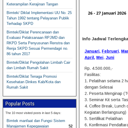
Keterampilan Kerajinan Tangan
26 - 27 Januari 2026
Bimtek/ Diklat Implementasi UU No. 25
Tahun 1992 tentang Pelayanan Publik
Terhadap SKPD
Bimtek/Diklat Perencanaan dan
Evaluasi Pelaksanaan RPJMD dan
Info Jadwal Terlengka
RKPD Serta Penyusunan Renstra dan
Renja SKPD Sesuai Permendagri no.
Januari
,
Februari
,
Ma
86 tahun 2017
April
,
Mei
,
Juni
Bimtek/Diklat Pengolahan Limbah Cair
dan Limbah Rumah Sakit
Rp. 4.500.000,-
Fasilitas:
Bimtek/Diklat Tenaga Promosi
1. Pelatihan selama 2 ha
Kesehatan Dinkes Kab/Kota dan
dengan Selesai
Rumah Sakit
2. Peserta Menginap (T
3. Seminar Kit serta Tas
Popular Posts
4. Coffee Break, Lunch
Kegiatan Berlangsung)
The 10 most visited posts in last 5 days:
5. Sertifikat Pelatihan
Bimtek manfaat dan Fungsi Sistem
6. Konfirmasi Pendafta
Manajemen Kepegawaian
52