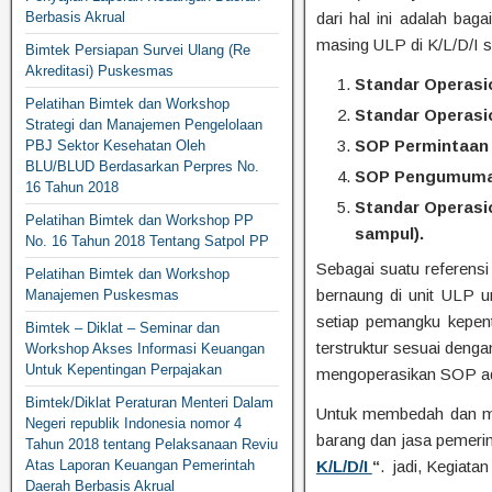
Berbasis Akrual
dari hal ini adalah ba
masing ULP di K/L/D/I sel
Bimtek Persiapan Survei Ulang (Re
Akreditasi) Puskesmas
Standar Operasi
Pelatihan Bimtek dan Workshop
Standar Operasi
Strategi dan Manajemen Pengelolaan
SOP Permintaan 
PBJ Sektor Kesehatan Oleh
BLU/BLUD Berdasarkan Perpres No.
SOP Pengumuman
16 Tahun 2018
Standar Operasi
Pelatihan Bimtek dan Workshop PP
sampul).
No. 16 Tahun 2018 Tentang Satpol PP
Sebagai suatu referens
Pelatihan Bimtek dan Workshop
bernaung di unit ULP 
Manajemen Puskesmas
setiap pemangku kepen
Bimtek – Diklat – Seminar dan
terstruktur sesuai den
Workshop Akses Informasi Keuangan
Untuk Kepentingan Perpajakan
mengoperasikan SOP ada
Bimtek/Diklat Peraturan Menteri Dalam
Untuk membedah dan me
Negeri republik Indonesia nomor 4
barang dan jasa pemeri
Tahun 2018 tentang Pelaksanaan Reviu
Atas Laporan Keuangan Pemerintah
K/L/D/I
“
. jadi, Kegiata
Daerah Berbasis Akrual