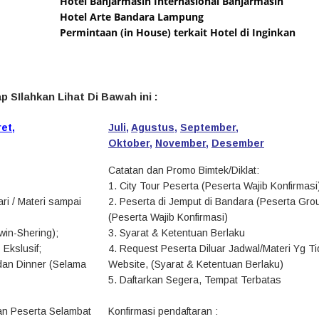
Hotel Banjarmasin Internasional Banjarmasin
Hotel Arte Bandara Lampung
Permintaan (in House) terkait Hotel di Inginkan
p SIlahkan Lihat Di Bawah ini :
ret
,
Juli
,
Agustus
,
September
,
Oktober
,
November
,
Desember
Catatan dan Promo Bimtek/Diklat:
1. City Tour Peserta (Peserta Wajib Konfirmasi
ri / Materi sampai
2. Peserta di Jemput di Bandara (Peserta Gro
(Peserta Wajib Konfirmasi)
win-Shering);
3. Syarat & Ketentuan Berlaku
 Ekslusif;
4. Request Peserta Diluar Jadwal/Materi Yg T
 dan Dinner (Selama
Website, (Syarat & Ketentuan Berlaku)
5. Daftarkan Segera, Tempat Terbatas
ran Peserta Selambat
Konfirmasi pendaftaran :