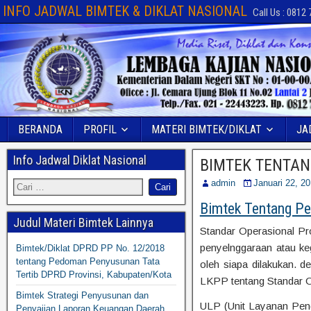
INFO JADWAL BIMTEK & DIKLAT NASIONAL
Call Us : 0812
BERANDA
PROFIL
MATERI BIMTEK/DIKLAT
JA
Info Jadwal Diklat Nasional
BIMTEK TENTAN
admin
Januari 22, 2
Bimtek Tentang P
Judul Materi Bimtek Lainnya
Standar Operasional Pro
penyelnggaraan atau ke
Bimtek/Diklat DPRD PP No. 12/2018
tentang Pedoman Penyusunan Tata
oleh siapa dilakukan.
Tertib DPRD Provinsi, Kabupaten/Kota
LKPP tentang Standar 
Bimtek Strategi Penyusunan dan
ULP (Unit Layanan Peng
Penyajian Laporan Keuangan Daerah